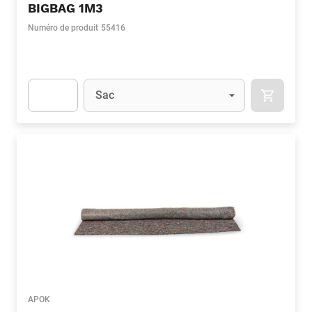
BIGBAG 1M3
Numéro de produit
55416
Unité
(Optionnel)
Sac
APOK.CA
Apok.Product.Detail.AddToCart.Quantity
(Optionnel)
APOK