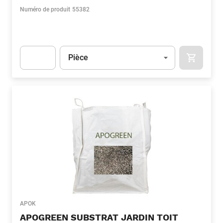
Numéro de produit
55382
Unité
(Optionnel)
Pièce
APOK.CA
Apok.Product.Detail.AddToCart.Quantity
(Optionnel)
APOK
APOGREEN SUBSTRAT JARDIN TOIT