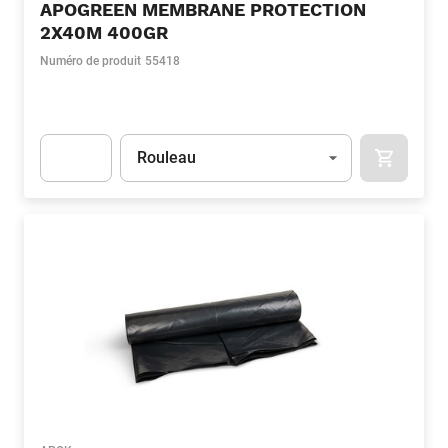
APOGREEN MEMBRANE PROTECTION
2X40M 400GR
Numéro de produit
55418
Unité
(Optionnel)
Rouleau
APOK.CA
Apok.Product.Detail.AddToCart.Quantity
(Optionnel)