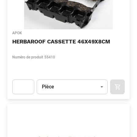
APOK
HERBAROOF CASSETTE 46X49X8CM
Numéro de produit
55410
Unité
(Optionnel)
Pièce
APOK.CA
Apok.Product.Detail.AddToCart.Quantity
(Optionnel)