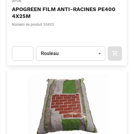
APOK
APOGREEN FILM ANTI-RACINES PE400
4X25M
Numéro de produit
55433
Unité
(Optionnel)
Rouleau
APOK.CA
Apok.Product.Detail.AddToCart.Quantity
(Optionnel)