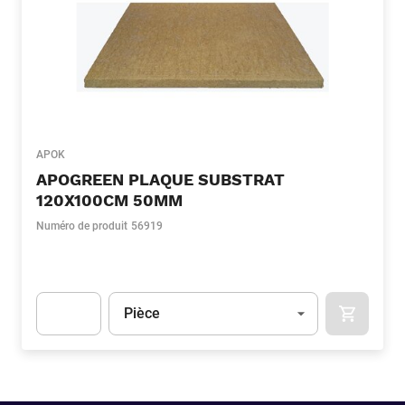
APOK
APOGREEN PLAQUE SUBSTRAT
120X100CM 50MM
Numéro de produit
56919
Unité
(Optionnel)
Pièce
APOK.CA
Apok.Product.Detail.AddToCart.Quantity
(Optionnel)