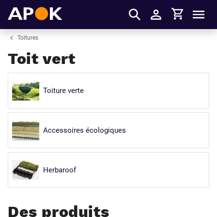
Panier
APOK
Men
S'identifier
Toitures
Toit vert
Toiture verte
Accessoires écologiques
Herbaroof
Des produits