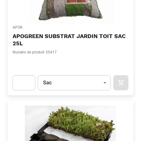
APOK
APOGREEN SUBSTRAT JARDIN TOIT SAC
25L
Numéro de produit
55417
Unité
(Optionnel)
Sac
APOK.CA
Apok.Product.Detail.AddToCart.Quantity
(Optionnel)