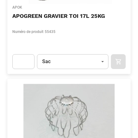
APOK
APOGREEN GRAVIER TOI 17L 25KG
Numéro de produit
55435
Unité
(Optionnel)
Sac
APOK.CA
Apok.Product.Detail.AddToCart.Quantity
(Optionnel)