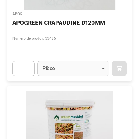
APOK
APOGREEN CRAPAUDINE D120MM
Numéro de produit
55436
Unité
(Optionnel)
Pièce
APOK.CA
Apok.Product.Detail.AddToCart.Quantity
(Optionnel)