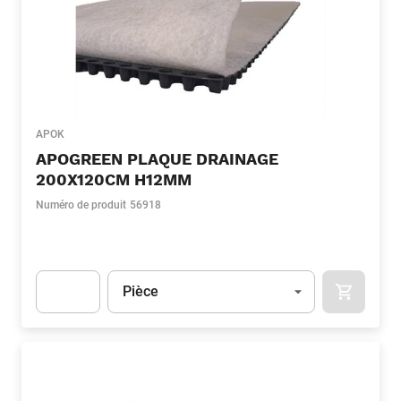
APOK
APOGREEN PLAQUE DRAINAGE
200X120CM H12MM
Numéro de produit
56918
Unité
(Optionnel)
Pièce
APOK.CA
Apok.Product.Detail.AddToCart.Quantity
(Optionnel)