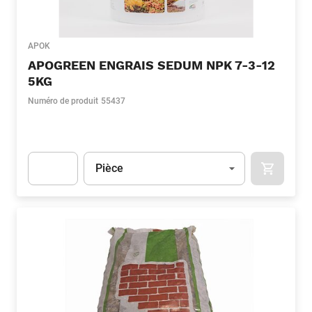
APOK
APOGREEN ENGRAIS SEDUM NPK 7-3-12
5KG
Numéro de produit
55437
Unité
(Optionnel)
Pièce
APOK.CA
Apok.Product.Detail.AddToCart.Quantity
(Optionnel)