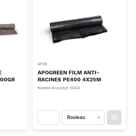
APOK
E
APOGREEN FILM ANTI-
400GR
RACINES PE400 4X25M
Numéro de produit
55433
Unité
(Optionnel)
Rouleau
OCART
APOK.CAT
Apok.Product.Detail.AddToCart.Quantity
(Optionn