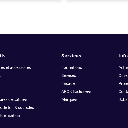
its
Services
Info
res et accessoires
Formations
Actua
s
Services
Qui 
Façade
Proje
n
APOK Exclusives
Cont
ires de toitures
Marques
Jobs
s de toit & coupôles
 de fixation