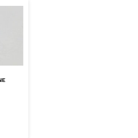
NE
OCART