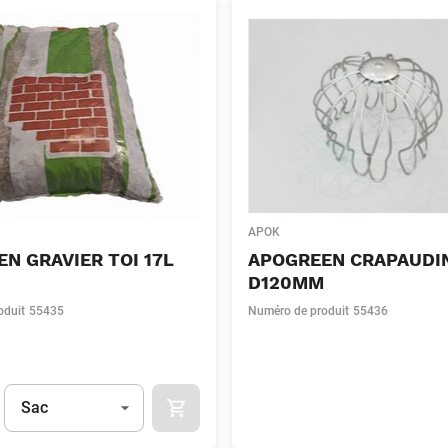
APOK
N GRAVIER TOI 17L
APOGREEN CRAPAUDI
D120MM
oduit
55435
Numéro de produit
55436
Unité
(Optionnel)
Sac
APOK.CATEGORY.PRODUCTS.CART.ADDT
t.Detail.AddToCart.Quantity
(Optionnel)