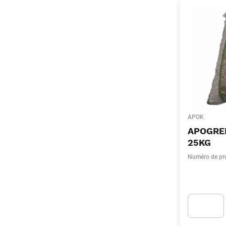
APOK
APOGREE
25KG
Numéro de pr
Apok.Produc