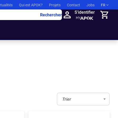
tualités
Qui est APOK?
Projets
Contact
Jobs
FR
S'identifier
Rechercher
Panier
Trier:
(Optionnel)
Trier