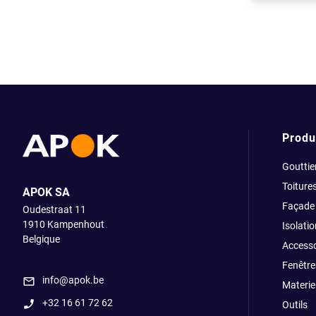
Produ
Gouttie
Toiture
APOK SA
Façade
Oudestraat 11
1910
Kampenhout
Isolatio
Belgique
Accesso
Fenêtre
info@apok.be
Materiel
+32 16 61 72 62
Outils