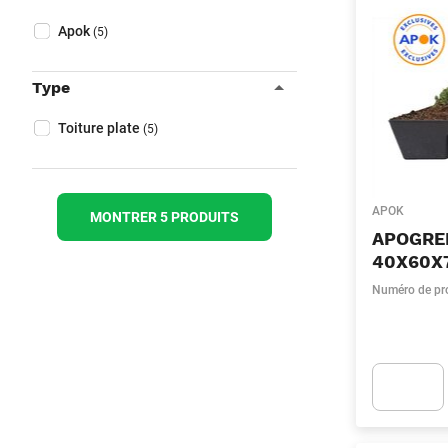
Fermer filtres
Collapse filter
Marque
(Optionnel)
Apok
(5)
Type
Collapse filter
Type
(Optionnel)
Toiture plate
(5)
APOK
MONTRER 5 PRODUITS
APOGRE
40X60X
Numéro de pr
Apok.Produc