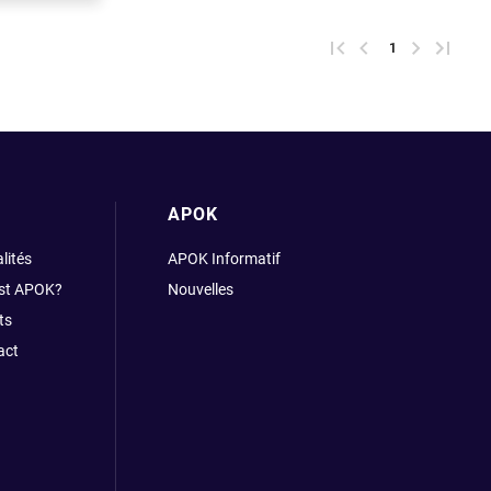
Première page
Page précédente
1
Prochaine 
Derniè
APOK
lités
APOK Informatif
est APOK?
Nouvelles
ts
act