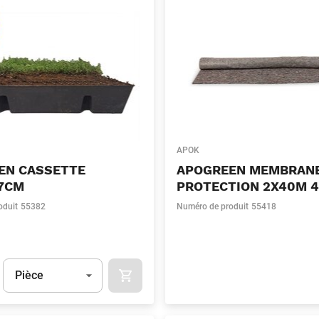
APOK
EN CASSETTE
APOGREEN MEMBRAN
7CM
PROTECTION 2X40M 
oduit
55382
Numéro de produit
55418
Unité
(Optionnel)
Pièce
APOK.CATEGORY.PRODUCTS.CART.ADDT
t.Detail.AddToCart.Quantity
(Optionnel)