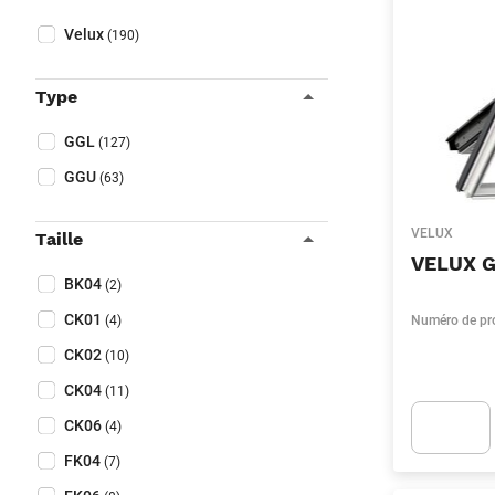
Fermer filtres
Collapse filter
Marque
(Optionnel)
Velux
(190)
Type
Collapse filter
Type
(Optionnel)
GGL
(127)
GGU
(63)
VELUX
Taille
VELUX G
Collapse filter
Taille
(Optionnel)
BK04
(2)
CK01
(4)
Numéro de pr
CK02
(10)
CK04
(11)
CK06
(4)
FK04
(7)
Apok.Produc