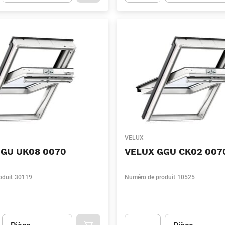
t.Detail.AddToCart.Quantity
(Optionnel)
Apok.Product.Detail.AddToCart
VELUX
GGU UK08 0070
VELUX GGU CK02 007
oduit
30119
Numéro de produit
10525
Unité
(Optionnel)
Unité
(Optionnel)