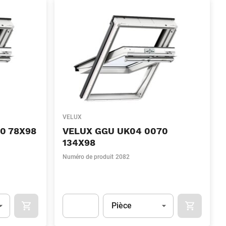
VELUX
0 78X98
VELUX GGU UK04 0070
134X98
Numéro de produit
2082
Unité
(Optionnel)
Pièce
APOK.CATEGORY.PRODUCTS.CART.ADDTOCART
APOK.CAT
.Quantity
(Optionnel)
Apok.Product.Detail.AddToCart.Quantity
(Optionn