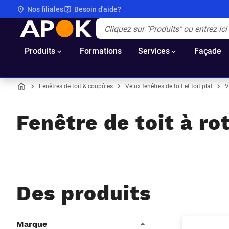
Nos filiales
Besoin d'aide?
APOK
Apok.Header.Search.Label
(Optionnel)
Produits
Formations
Services
Façade
Fenêtres de toit & coupôles
Velux fenêtres de toit et toit plat
V
Accueil
Fenêtre de toit à r
Des produits
Filtres
Marque