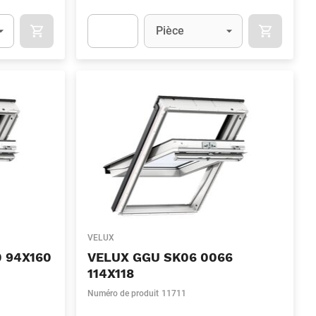
Unité
(Optionnel)
Pièce
OCART
APOK.CATEGORY.PRODUCTS.CART.ADDTOCART
APOK.CAT
.Quantity
(Optionnel)
Apok.Product.Detail.AddToCart.Quantity
(Optionn
VELUX
 94X160
VELUX GGU SK06 0066
114X118
Numéro de produit
11711