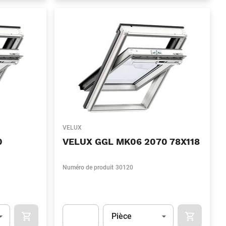
VELUX
0
VELUX GGL MK06 2070 78X118
Numéro de produit
30120
Unité
(Optionnel)
Pièce
OCART
APOK.CATEGORY.PRODUCTS.CART.ADDTOCART
APOK.CAT