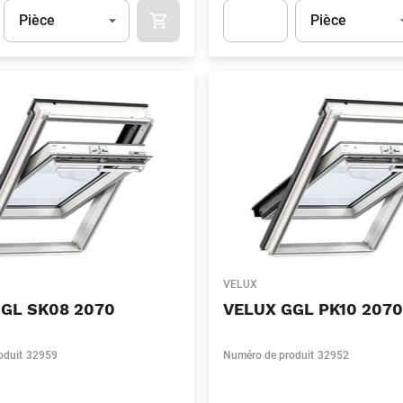
Unité
(Optionnel)
Unité
(Optionnel)
Pièce
Pièce
APOK.CATEGORY.PRODUCTS.CART.ADDT
t.Detail.AddToCart.Quantity
(Optionnel)
Apok.Product.Detail.AddToCart
VELUX
GL SK08 2070
VELUX GGL PK10 2070
oduit
32959
Numéro de produit
32952