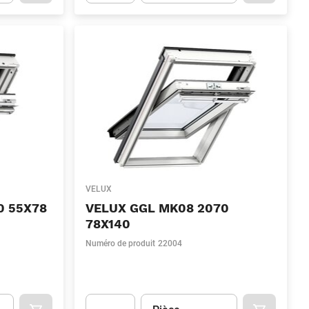
.Quantity
(Optionnel)
Apok.Product.Detail.AddToCart.Quantity
(Optionn
VELUX
0 55X78
VELUX GGL MK08 2070
78X140
Numéro de produit
22004
Unité
(Optionnel)