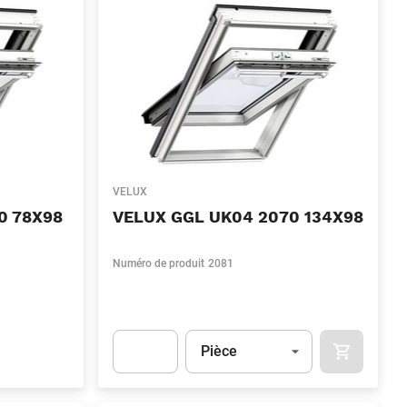
VELUX
0 78X98
VELUX GGL UK04 2070 134X98
Numéro de produit
2081
Unité
(Optionnel)
Pièce
OCART
APOK.CAT
Apok.Product.Detail.AddToCart.Quantity
(Optionn