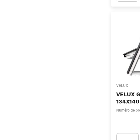
Apok.Produc
VELUX
VELUX 
134X140
Numéro de pr