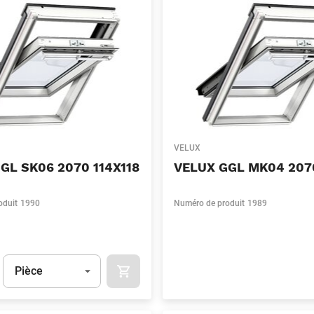
VELUX
GL SK06 2070 114X118
VELUX GGL MK04 207
oduit
1990
Numéro de produit
1989
Unité
(Optionnel)
Pièce
APOK.CATEGORY.PRODUCTS.CART.ADDT
t.Detail.AddToCart.Quantity
(Optionnel)