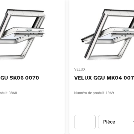
VELUX
GGU SK06 0070
VELUX GGU MK04 007
oduit
3868
Numéro de produit
1969
Unité
(Optionnel)
Pièce
Apok.Product.Detail.AddToCart