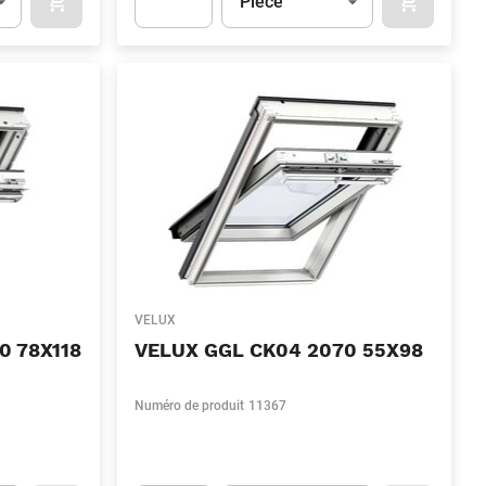
Pièce
OCART
APOK.CATEGORY.PRODUCTS.CART.ADDTOCART
APOK.CAT
.Quantity
(Optionnel)
Apok.Product.Detail.AddToCart.Quantity
(Optionn
VELUX
0 78X118
VELUX GGL CK04 2070 55X98
Numéro de produit
11367