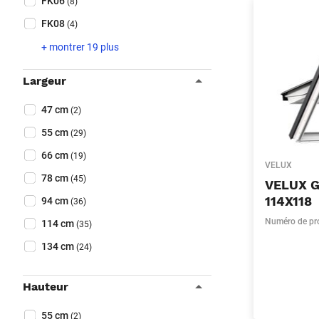
FK06
(8)
FK08
(4)
+ montrer 19 plus
Largeur
Collapse filter
Largeur
(Optionnel)
47 cm
(2)
55 cm
(29)
66 cm
(19)
VELUX
78 cm
(45)
VELUX 
114X118
94 cm
(36)
Numéro de pr
114 cm
(35)
134 cm
(24)
Hauteur
Collapse filter
Hauteur
(Optionnel)
55 cm
(2)