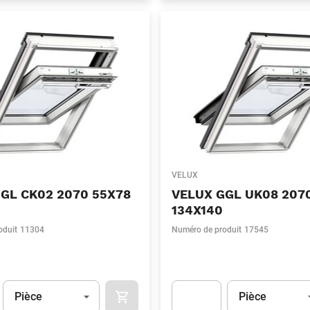
VELUX
GL CK02 2070 55X78
VELUX GGL UK08 207
134X140
oduit
11304
Numéro de produit
17545
Unité
(Optionnel)
Unité
(Optionnel)
Pièce
Pièce
APOK.CATEGORY.PRODUCTS.CART.ADDT