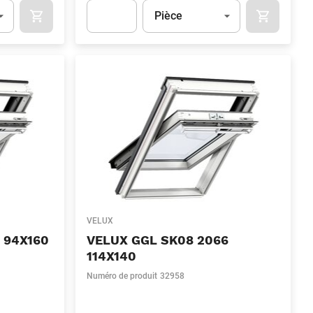
Unité
(Optionnel)
Pièce
OCART
APOK.CATEGORY.PRODUCTS.CART.ADDTOCART
APOK.CAT
.Quantity
(Optionnel)
Apok.Product.Detail.AddToCart.Quantity
(Optionn
VELUX
 94X160
VELUX GGL SK08 2066
114X140
Numéro de produit
32958