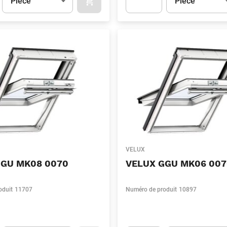
Pièce
Pièce
APOK.CATEGORY.PRODUCTS.CART.ADDT
t.Detail.AddToCart.Quantity
(Optionnel)
Apok.Product.Detail.AddToCart
VELUX
GGU MK08 0070
VELUX GGU MK06 007
oduit
11707
Numéro de produit
10897