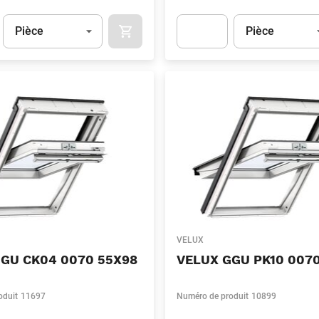
Unité
(Optionnel)
Unité
(Optionnel)
Pièce
Pièce
APOK.CATEGORY.PRODUCTS.CART.ADDT
t.Detail.AddToCart.Quantity
(Optionnel)
Apok.Product.Detail.AddToCart
VELUX
GU CK04 0070 55X98
VELUX GGU PK10 0070
oduit
11697
Numéro de produit
10899