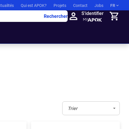
tualités
Qui est APOK?
Projets
Contact
Jobs
FR
S'identifier
Rechercher
Panier
Trier:
(Optionnel)
Trier