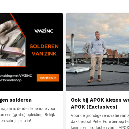
solderen
Ook bij APOK kiezen we voor…
gen solderen
Ook bij APOK kiezen w
APOK (Exclusives)
 najaar is de ideale periode voor
an een (gratis) opleiding. Bekijk
Voor de grondige renovatie van z
n schrijf je nu in!
dak besloot Peter Foré beroep te
kennis en producten van... APOK