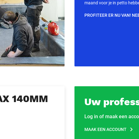
maand voor je in petto hebb
PROFITEER ER NU VAN! NE
AX 140MM
Uw profess
Log in of maak een acco
MAAK EEN ACCOUNT