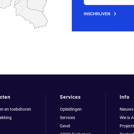
Jouw e-mailadres
INSCHRIJVEN
cten
Services
Info
en en toebehoren
Opleidingen
Nieuws
ekking
Services
Wie is 
Gevel
Project