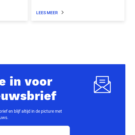
LEES MEER
je in voor
euwsbrief
ief en blijf altijd in de picture met
euws.