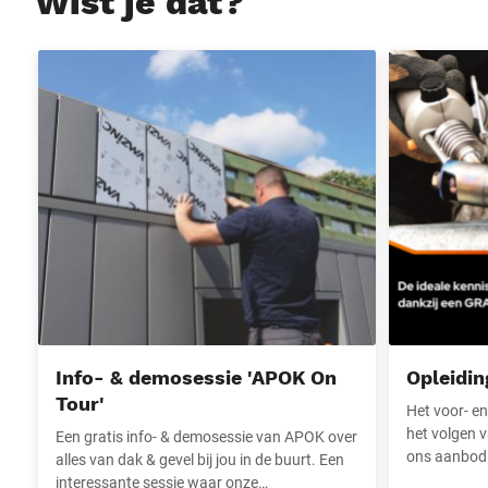
Wist je dat?
Info- & demosessie 'APOK On Tour'
Opleidingen 
Info- & demosessie 'APOK On
Opleidin
Tour'
Het voor- en
het volgen v
Een gratis info- & demosessie van APOK over
ons aanbod e
alles van dak & gevel bij jou in de buurt. Een
interessante sessie waar onze