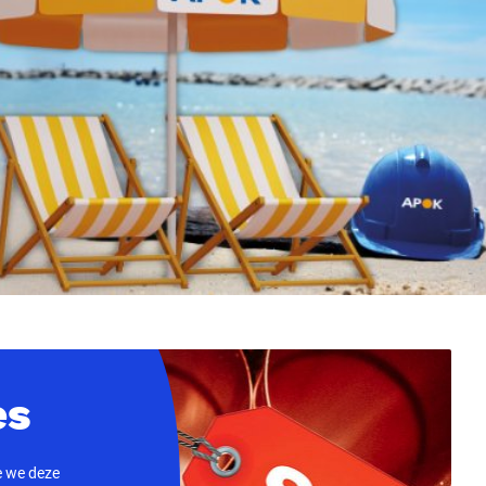
es
ie we deze