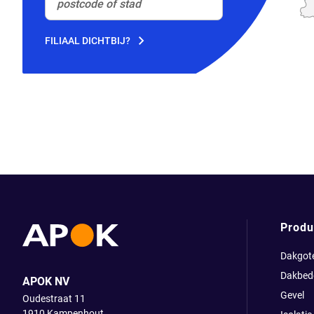
postcode of stad
(Optioneel)
FILIAAL DICHTBIJ?
Produ
Dakgot
Dakbed
APOK NV
Gevel
Oudestraat 11
1910
Kampenhout