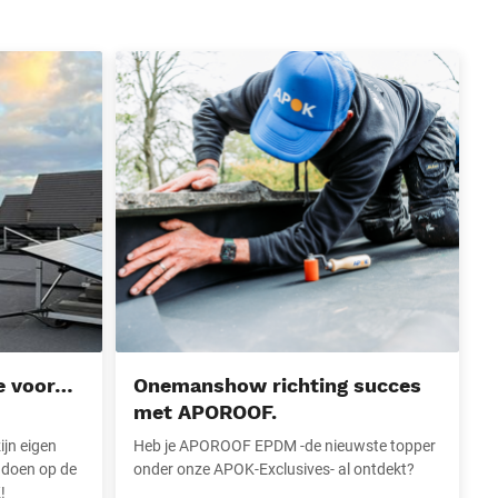
 APOK (Exclusives)
Onemanshow richting succes met APOROOF.
e voor…
Onemanshow richting succes
met APOROOF.
ijn eigen
Heb je APOROOF EPDM -de nieuwste topper
 doen op de
onder onze APOK-Exclusives- al ontdekt?
!