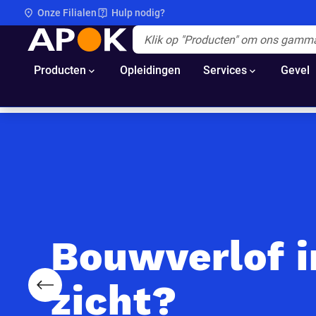
Onze Filialen
Hulp nodig?
APOK
Apok.Header.Search.Label
(Optioneel)
Producten
Opleidingen
Services
Gevel
Bouwverlof i
zicht?
Voorgaande slide