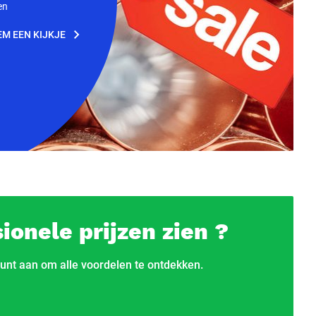
en
EM EEN KIJKJE
ionele prijzen zien ?
unt aan om alle voordelen te ontdekken.