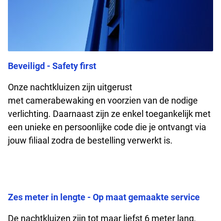
Beveiligd
-
S
afety first
Onze nachtkluizen zijn
uitgerust
met
camer
a
bewakin
g en voorzien van de nodige
verlichting. Daarnaast
zijn
ze
enkel
toegankelijk met
een unieke en persoonlijke code die je ontvangt via
jouw filiaal zodra de bestelling verwerkt is.
Zes
m
eter
in lengte
-
Op maat gemaakte service
De
nachtkluizen
zijn
tot
maar liefst 6 meter
lang,