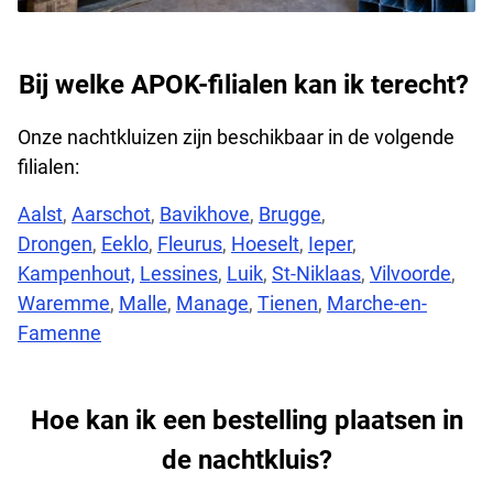
Bij welke APOK-filialen kan ik terecht?
Onze nachtkluizen zijn beschikbaar in de volgende
filialen:
Aalst
,
Aarschot
,
Bavikhove
,
Brugge
,
Drongen
,
Eeklo
,
Fleurus
,
Hoeselt
,
Ieper
,
Kampenhout,
Lessines
,
Luik
,
St-Niklaas
,
Vilvoorde
,
Waremme
,
Malle
,
Manage
,
Tienen
,
Marche-en-
Famenne
Hoe kan ik een bestelling plaatsen in
de nachtkluis?