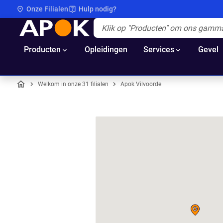
Onze Filialen
Hulp nodig?
APOK
Apok.Header.Search.Label
(Optioneel)
Producten
Opleidingen
Services
Gevel
Welkom in onze 31 filialen
Apok Vilvoorde
Home