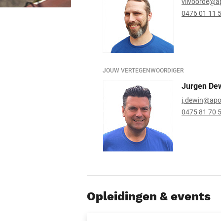
vilvoorde@a
0476 01 11 
JOUW VERTEGENWOORDIGER
Jurgen De
j.dewin@apo
0475 81 70 
Opleidingen & events