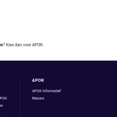
de
? Kies dan voor APOK.
APOK
APOK Informatief
APOK
Nieuws
en
t