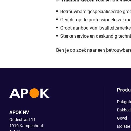
Betrouwbare gespecialiseerde groo
Gericht op de professionele vakm
Groot aanbod van kwaliteitsmerken
Sterke service en deskundig techn
Ben je op zoek naar een betrouwbar
Produ
Dakgot
Dakbed
APOK NV
Gevel
Oudestraat 11
1910
Kampenhout
Isolatie