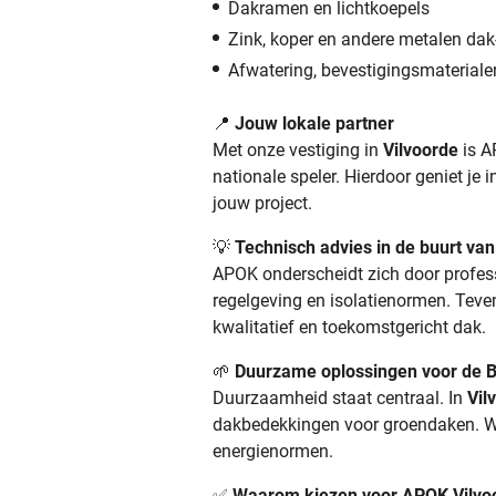
Dakramen en lichtkoepels
Zink, koper en andere metalen dak
Afwatering, bevestigingsmateriale
📍
Jouw lokale partner
Met onze vestiging in
Vilvoorde
is A
nationale speler. Hierdoor geniet je 
jouw project.
💡
Technisch advies in de buurt van
APOK onderscheidt zich door profes
regelgeving en isolatienormen. Teven
kwalitatief en toekomstgericht dak.
🌱
Duurzame oplossingen voor de 
Duurzaamheid staat centraal. In
Vil
dakbedekkingen voor groendaken. W
energienormen.
✅
Waarom kiezen voor APOK Vilvo