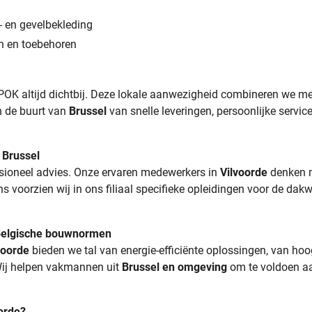
- en gevelbekleding
n en toebehoren
POK altijd dichtbij. Deze lokale aanwezigheid combineren we me
in de buurt van
Brussel
van snelle leveringen, persoonlijke servi
 Brussel
sioneel advies. Onze ervaren medewerkers in
Vilvoorde
denken m
s voorzien wij in ons filiaal specifieke opleidingen voor de dakw
Belgische bouwnormen
voorde
bieden we tal van energie-efficiënte oplossingen, van ho
ij helpen vakmannen uit
Brussel en omgeving
om te voldoen aa
orde?