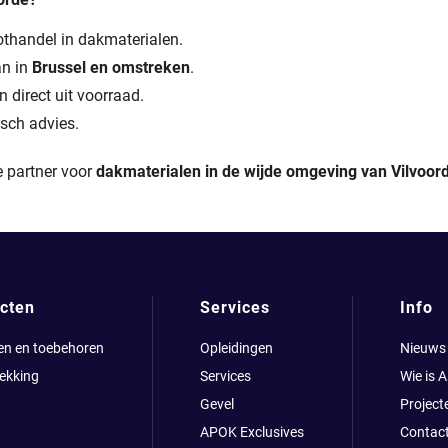
thandel in dakmaterialen.
an in
Brussel en omstreken
.
 direct uit voorraad.
isch advies.
e partner voor
dakmaterialen in de wijde omgeving van Vilvoor
cten
Services
Info
en en toebehoren
Opleidingen
Nieuws
ekking
Services
Wie is 
Gevel
Project
APOK Exclusives
Contac