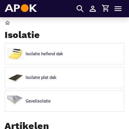
Winkelmandje
APOK
Men
Inloggen
Home
Isolatie
Isolatie hellend dak
Isolatie plat dak
Gevelisolatie
Artikelen