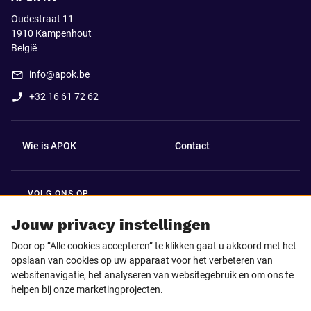
Oudestraat 11
1910
Kampenhout
België
info@apok.be
+32 16 61 72 62
Wie is APOK
Contact
VOLG ONS OP
Facebook
LinkedIn
Jouw privacy instellingen
Door op “Alle cookies accepteren” te klikken gaat u akkoord met het
Instagram
TikTok
opslaan van cookies op uw apparaat voor het verbeteren van
websitenavigatie, het analyseren van websitegebruik en om ons te
helpen bij onze marketingprojecten.
Youtube