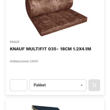
KNAUF
KNAUF MULTIFIT 035- 18CM 1.2X4.1M
Artikelnummer
24941
Eenheid
(Optioneel)
Pakket
APOK.CA
Apok.Product.Detail.AddToCart.Quantity
(Optioneel)