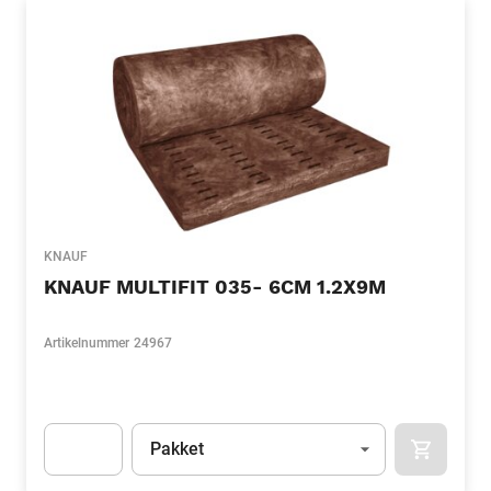
KNAUF
KNAUF MULTIFIT 035- 6CM 1.2X9M
Artikelnummer
24967
Eenheid
(Optioneel)
Pakket
APOK.CA
Apok.Product.Detail.AddToCart.Quantity
(Optioneel)