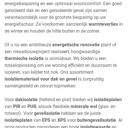
energiebesparing en een optimaal wooncomfort. Een goed
geïsoleerd dak en een geïsoleerde gevel zijn samen
verantwoordelijk voor de grootste besparing op uw
energiefactuur. Ze voorkomen aanzienlijk
warmteverlies
in
de winter en houden de hitte buiten in de zomer.
Of u nu een ambitieuze
energetische renovatie
plant of
een nieuwbouwproject realiseert, hoogwaardige
thermische isolatie
is onmisbaar. Wij bieden u een
totaaloplossing om uw woning efficiënt en duurzaam te
isoleren, van kelder tot nok. Ons assortiment
isolatiemateriaal voor dak en gevel
is zorgvuldig
samengesteld en omvat topmerken.
Voor
dakisolatie
(hellend en plat) bieden wij
isolatieplaten
van
PIR
en
PUR
, alsook flexibele
minerale wol
(glas- en
rotswol). Voor
gevelisolatie
hebben we de juiste
isolatieplaten
van
EPS
en
XPS
voor
buitengevelisolatie
. Al
onze producten garanderen een hoge
isolatiewaarde
en