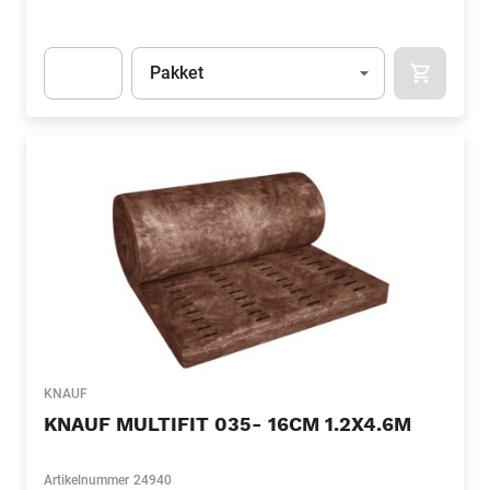
Eenheid
(Optioneel)
Pakket
APOK.CA
Apok.Product.Detail.AddToCart.Quantity
(Optioneel)
KNAUF
KNAUF MULTIFIT 035- 16CM 1.2X4.6M
Artikelnummer
24940