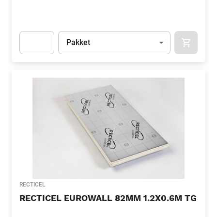
Eenheid
(Optioneel)
Pakket
APOK.CA
Apok.Product.Detail.AddToCart.Quantity
(Optioneel)
RECTICEL
RECTICEL EUROWALL 82MM 1.2X0.6M TG