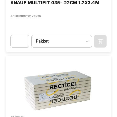
KNAUF MULTIFIT 035- 22CM 1.2X3.4M
Artikelnummer
24966
Eenheid
(Optioneel)
Pakket
APOK.CA
Apok.Product.Detail.AddToCart.Quantity
(Optioneel)