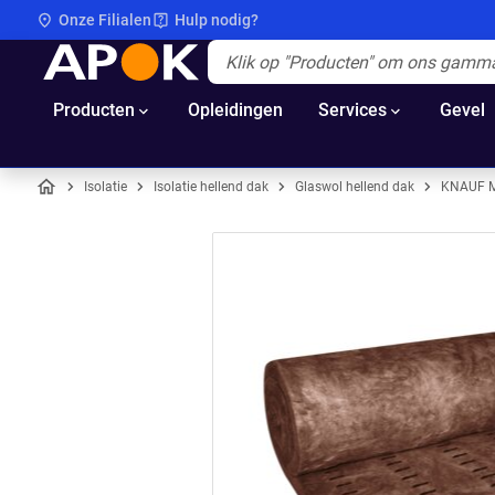
Onze Filialen
Hulp nodig?
APOK
Apok.Header.Search.Label
(Optioneel)
Producten
Opleidingen
Services
Gevel
Isolatie
Isolatie hellend dak
Glaswol hellend dak
KNAUF M
Home