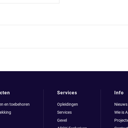
cten
Services
Info
en en toebehoren
Opleidingen
Nieuws
ekking
Services
Wie is 
Gevel
Project