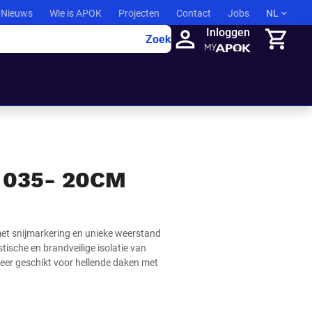
Nieuws
Wie is APOK
Projecten
Contact
Jobs
NL
Inloggen
Zoek
Winkelma
 035- 20CM
met snijmarkering en unieke weerstand
ische en brandveilige isolatie van
eer geschikt voor hellende daken met