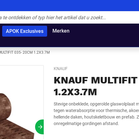
Merken
APOK Exclusives
ULTIFIT 035- 20CM 1.2X3.7M
KNAUF
KNAUF MULTIFIT
1.2X3.7M
Stevige onbeklede, opgerolde glaswolplaat 
tegen waterabsorptie voor thermische, akoest
hellende daken, houtskeletbouw en prefab. Z
onregelmatige gordingen afstand.
Volgende slide