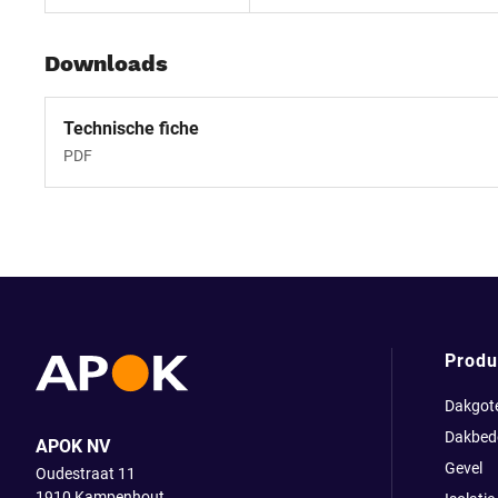
Downloads
Technische fiche
PDF
Produ
Dakgot
Dakbed
APOK NV
Gevel
Oudestraat 11
1910
Kampenhout