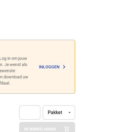
 Log in om jouw
en. Je wenst als
INLOGGEN
 gewenste
 en download uw
liaal.
Eenheid
(Optioneel)
Pakket
Apok.Product.Detail.AddToCart.Quantity
(Optioneel)
IN WINKELMAND