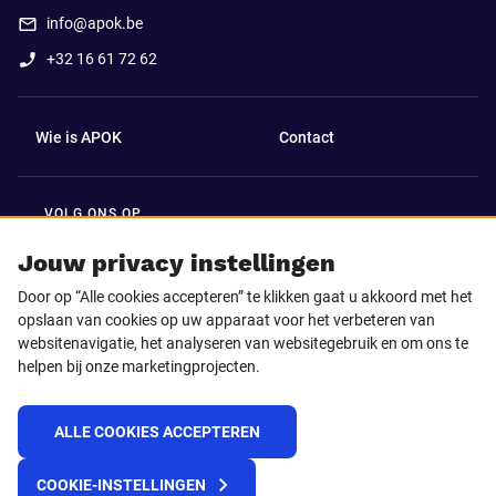
info@apok.be
+32 16 61 72 62
Wie is APOK
Contact
VOLG ONS OP
Facebook
LinkedIn
Jouw privacy instellingen
Door op “Alle cookies accepteren” te klikken gaat u akkoord met het
Instagram
TikTok
opslaan van cookies op uw apparaat voor het verbeteren van
websitenavigatie, het analyseren van websitegebruik en om ons te
helpen bij onze marketingprojecten.
Youtube
ALLE COOKIES ACCEPTEREN
© 2025 APOK
COOKIE-INSTELLINGEN