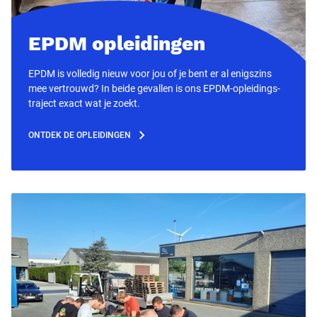
EPDM opleidingen
EPDM is volledig nieuw voor jou of je bent er al enigszins
mee vertrouwd? In beide gevallen is ons EPDM-opleidings-
traject exact wat je zoekt.
ONTDEK DE OPLEIDINGEN