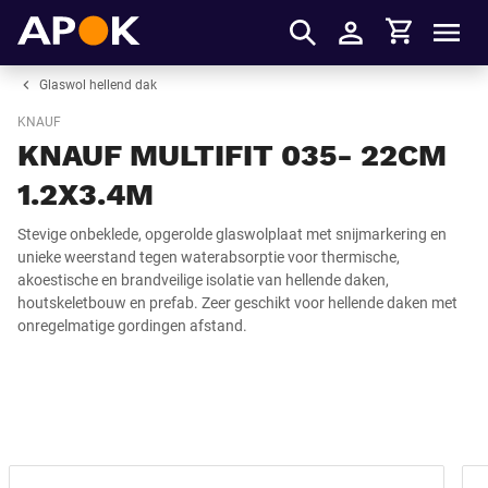
Winkelmandje
APOK
Men
Inloggen
Glaswol hellend dak
KNAUF
KNAUF MULTIFIT 035- 22CM
1.2X3.4M
Stevige onbeklede, opgerolde glaswolplaat met snijmarkering en
unieke weerstand tegen waterabsorptie voor thermische,
akoestische en brandveilige isolatie van hellende daken,
houtskeletbouw en prefab. Zeer geschikt voor hellende daken met
onregelmatige gordingen afstand.