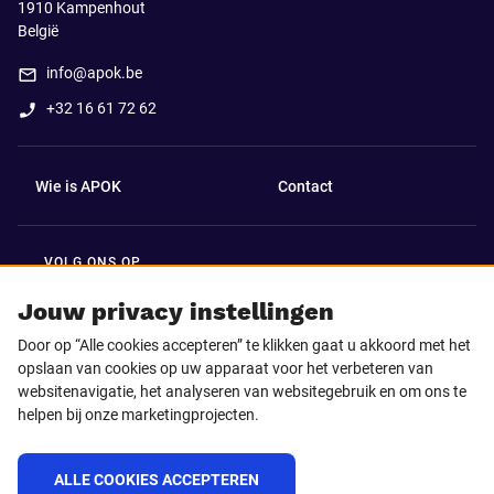
1910
Kampenhout
België
info@apok.be
+32 16 61 72 62
Wie is APOK
Contact
VOLG ONS OP
Facebook
LinkedIn
Jouw privacy instellingen
Door op “Alle cookies accepteren” te klikken gaat u akkoord met het
Instagram
TikTok
opslaan van cookies op uw apparaat voor het verbeteren van
websitenavigatie, het analyseren van websitegebruik en om ons te
helpen bij onze marketingprojecten.
Youtube
ALLE COOKIES ACCEPTEREN