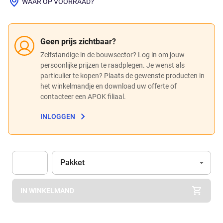
WAAR OP VOORRAAD?
Geen prijs zichtbaar?
Zelfstandige in de bouwsector? Log in om jouw
persoonlijke prijzen te raadplegen. Je wenst als
particulier te kopen? Plaats de gewenste producten in
het winkelmandje en download uw offerte of
contacteer een APOK filiaal.
INLOGGEN
Eenheid
(Optioneel)
Pakket
Apok.Product.Detail.AddToCart.Quantity
(Optioneel)
IN WINKELMAND