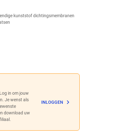
tendige kunststof dichtingsmembranen
atsen
 Log in om jouw
en. Je wenst als
INLOGGEN
 gewenste
 en download uw
liaal.