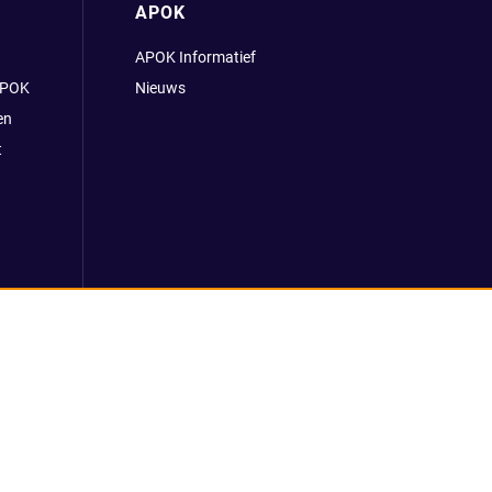
APOK
APOK Informatief
APOK
Nieuws
en
t