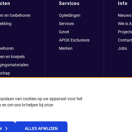
cten
Services
Info
en en toebehoren
Opleidingen
Nieuws
ekking
Services
Wie is 
Gevel
Project
APOK Exclusives
Contac
behoren
Merken
Jobs
en en koepels
gingsmaterialen
schap
clusives
oop
ong
t opslaan van cookies op uw apparaat voor het
 en om ons te helpen bij onze
k
© 2025 APOK
N
ALLES AFWIJZEN