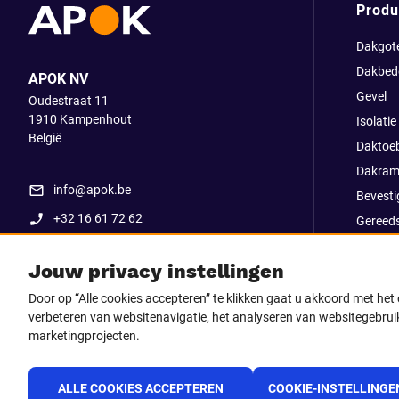
Produ
Dakgot
Dakbed
APOK NV
Gevel
Oudestraat 11
1910
Kampenhout
Isolatie
België
Daktoe
Dakram
info@apok.be
Bevesti
+32 16 61 72 62
Gereed
Apok ex
Jouw privacy instellingen
Uitverk
Go Str
Door op “Alle cookies accepteren” te klikken gaat u akkoord met he
verbeteren van websitenavigatie, het analyseren van websitegebruik
marketingprojecten.
Volg ons op
Facebook
LinkedIn
Instagram
TikTo
ALLE COOKIES ACCEPTEREN
COOKIE-INSTELLINGE
Youtube