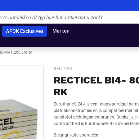
Merken
APOK Exclusives
 80MM 1.2X0.6M RK
RECTICEL
RECTICEL BI4- 
RK
Eurothane® Bi-4 is een hoogwaardige thermi
platdakconstructies en is compatibel met b
kunststof dichtingsmembranen. Dankzij zijn 
vormvastheid is Eurothane® Bi-4 de perfecte 
Belangrijkste voordelen