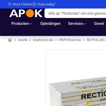
Onze Filialen
Hulp nodig?
APOK
Apok.Header.Search.Label
(Optioneel)
Producten
Opleidingen
Services
Gevel
Isolatie
Isolatie plat dak
PIR/PUR plat dak
RECTICEL BI4-
Home