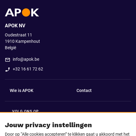
APOK NV
Oudestraat 11
1910
Kampenhout
België
info@apok.be
+32 16 61 72 62
Wie is APOK
Contact
VOLG ONS OP
Facebook
LinkedIn
Jouw privacy instellingen
Door op “Alle cookies accepteren” te klikken gaat u akkoord met het