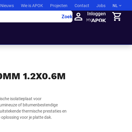
Nieuws
Wie is APOK
Projecten
Contact
Jobs
NL
Inloggen
Zoek
Winkelma
60MM 1.2X0.6M
sche isolatieplaat voor
itumineuze of bitumenbestendige
uitstekende thermische prestaties en
oplossing voor je platte dak.