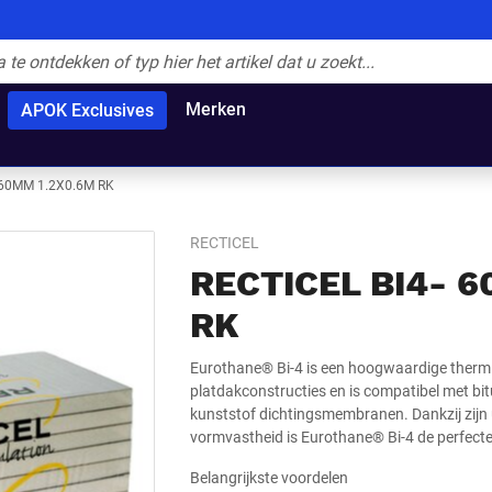
Merken
APOK Exclusives
 60MM 1.2X0.6M RK
RECTICEL
RECTICEL BI4- 
RK
Eurothane® Bi-4 is een hoogwaardige thermi
platdakconstructies en is compatibel met b
kunststof dichtingsmembranen. Dankzij zijn 
vormvastheid is Eurothane® Bi-4 de perfecte 
Belangrijkste voordelen