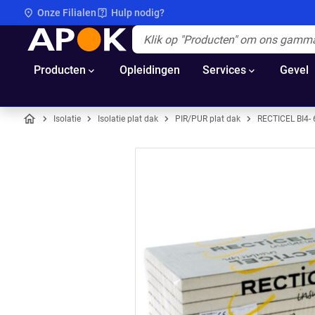
Onze Filialen
Hulp nodig?
APOK
Apok.Header.Search.Label
(Optioneel)
Producten
Opleidingen
Services
Gevel
Isolatie
Isolatie plat dak
PIR/PUR plat dak
RECTICEL BI4-
Home