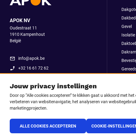
Dakgot
Dakbed
APOK NV
Gevel
Oudestraat 11
1910
Kampenhout
Isolatie
België
Daktoe
Dakram
info@apok.be
Bevesti
+32 16 61 72 62
Gereed
Apok ex
Jouw privacy instellingen
Uitverk
Go Str
Door op “Alle cookies accepteren” te klikken gaat u akkoord met he
verbeteren van websitenavigatie, het analyseren van websitegebruik
marketingprojecten.
Volg ons op
Facebook
LinkedIn
Instagram
TikTo
ALLE COOKIES ACCEPTEREN
COOKIE-INSTELLINGE
Youtube