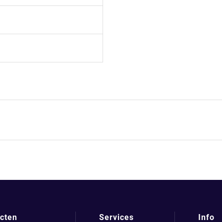
cten
Services
Info