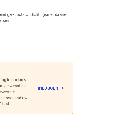
tendige kunststof dichtingsmembranen
atsen
 Log in om jouw
en. Je wenst als
INLOGGEN
 gewenste
 en download uw
liaal.