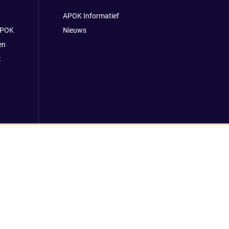
APOK Informatief
APOK
Nieuws
en
t
 voorwaarden
Klokkenluidersmelding
REACH verordening