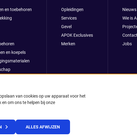
en en toebehoren
Opleidingen
Nieuws
ekking
Services
Wie is 
Gevel
Project
APOK Exclusives
Contac
behoren
Merken
Jobs
en en koepels
gingsmaterialen
schap
clusives
oop
ong
t opslaan van cookies op uw apparaat voor het
 en om ons te helpen bij onze
k
© 2025 APOK
N
ALLES AFWIJZEN
Levervoorwaarden
Cookies
Privacyverklaring
Algemene