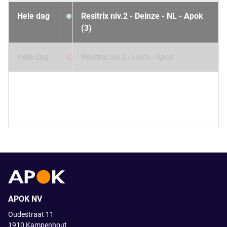
Hele dag
Resitrix niv.2 - Deinze - NL - Apok
(3)
Hele dag
Resitrix niv.2 - Ham - Apok
APOK NV
Oudestraat 11
1910
Kampenhout