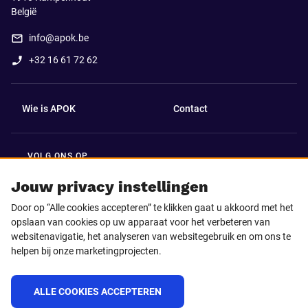
België
info@apok.be
+32 16 61 72 62
Wie is APOK
Contact
VOLG ONS OP
Facebook
LinkedIn
Jouw privacy instellingen
Door op “Alle cookies accepteren” te klikken gaat u akkoord met het
Instagram
TikTok
opslaan van cookies op uw apparaat voor het verbeteren van
websitenavigatie, het analyseren van websitegebruik en om ons te
helpen bij onze marketingprojecten.
Youtube
ALLE COOKIES ACCEPTEREN