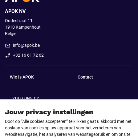
APOK NV
Oudestraat 11
1910
Kampenhout
België
info@apok.be
+32 16 61 72 62
Wie is APOK
Contact
VOLG ONS OP
Facebook
LinkedIn
Jouw privacy instellingen
Door op “Alle cookies accepteren” te klikken gaat u akkoord met het
Instagram
TikTok
opslaan van cookies op uw apparaat voor het verbeteren van
websitenavigatie, het analyseren van websitegebruik en om ons te