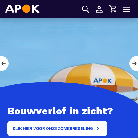
Winkelmandje
APOK
Men
Inloggen
Voorgaande slide
Bouwverlof in zicht?
KLIK HIER VOOR ONZE ZOMERREGELING