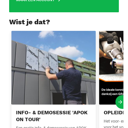
Wist je dat?
Info- & demosessie 'APOK On Tour'
Opleidingen s
Volg
INFO- & DEMOSESSIE 'APOK
OPLEIDI
ON TOUR'
Het voor- en n
voor het volge
Een gratis info- & demosessie van APOK