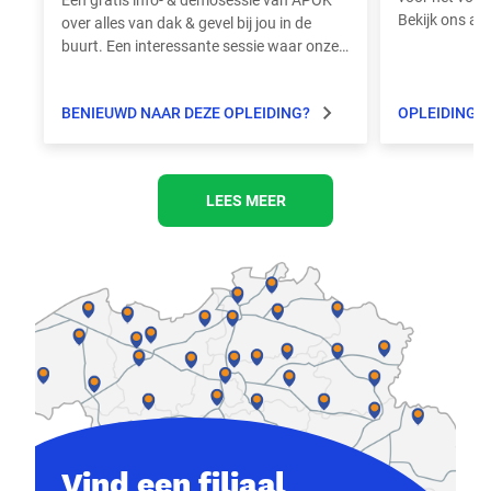
Bekijk ons aan
over alles van dak & gevel bij jou in de
buurt. Een interessante sessie waar onze
productspecialisten alle vragen
beantwoorden.
BENIEUWD NAAR DEZE OPLEIDING?
OPLEIDINGE
LEES MEER
Vind een filiaal