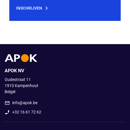
Jouw e-mailadres
INSCHRIJVEN
APOK NV
Oudestraat 11
1910
Kampenhout
België
info@apok.be
+32 16 61 72 62