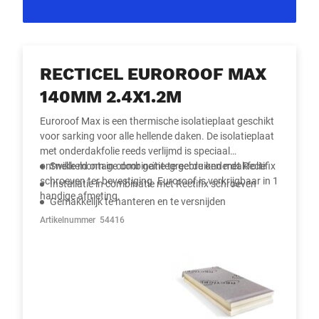
RECTICEL EUROROOF MAX
140MM 2.4X1.2M
Euroroof Max is een thermische isolatieplaat geschikt
voor sarking voor alle hellende daken. De isolatieplaat
met onderdakfolie reeds verlijmd is speciaal
ontwikkeld om in combinatie te gebruiken met Rectifix
Snelle montage door geïntegreerde onderdakfolie
schroeven ter bevestiging. Euroroof is verkrijgbaar in 1
Installatie in combinatie met Rectifix schroeven
handige afmeting.
Gemakkelijk te hanteren en te versnijden
Gemakkelijke installatie dankzij het tand-engroef
Artikelnummer
54416
Belangrijkste voordelen
kliksysteem
Perfect winddicht door overlap met dubbelzijdige
tape
Eenvoudig te combineren met dakventilatie en
dakramen