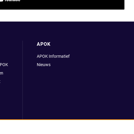
APOK
APOK Informatief
APOK
Nieuws
en
t