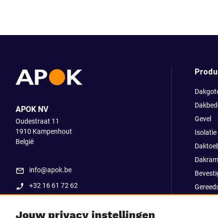
Produ
Dakgot
Dakbed
APOK NV
Gevel
Oudestraat 11
1910
Kampenhout
Isolatie
België
Daktoe
Dakram
info@apok.be
Bevesti
+32 16 61 72 62
Gereed
Apok ex
Jouw privacy instellingen
Uitverk