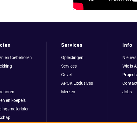
cten
Services
Info
en en toebehoren
Opleidingen
Nieuws
ekking
Services
Wie is 
Gevel
Project
APOK Exclusives
Contac
behoren
Merken
Jobs
en en koepels
gingsmaterialen
schap
clusives
oop