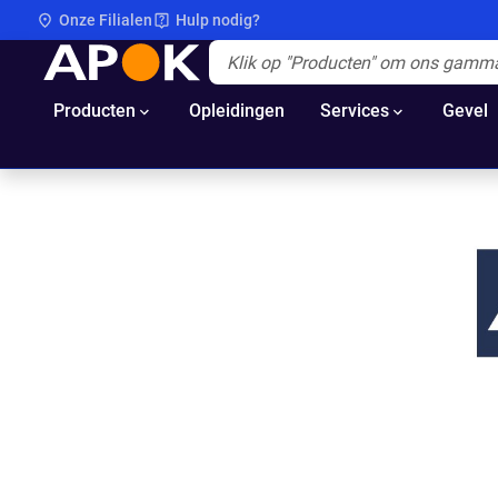
Onze Filialen
Hulp nodig?
APOK
Apok.Header.Search.Label
(Optioneel)
Producten
Opleidingen
Services
Gevel