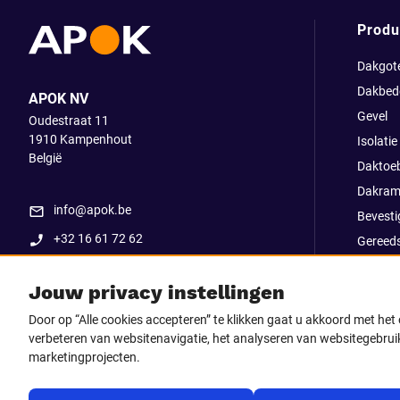
Produ
Dakgot
Dakbed
APOK NV
Gevel
Oudestraat 11
1910
Kampenhout
Isolatie
België
Daktoe
Dakram
info@apok.be
Bevesti
+32 16 61 72 62
Gereed
Apok ex
Jouw privacy instellingen
Uitverk
Go Str
Door op “Alle cookies accepteren” te klikken gaat u akkoord met he
verbeteren van websitenavigatie, het analyseren van websitegebruik
marketingprojecten.
Volg ons op
Facebook
LinkedIn
Instagram
TikTo