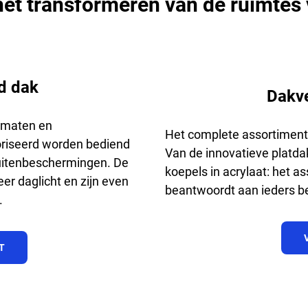
 het transformeren van de ruimtes
d dak
Dakve
e maten en
Het complete assortiment
oriseerd worden bediend
Van de innovatieve platda
buitenbeschermingen. De
koepels in acrylaat: het a
r daglicht en zijn even
beantwoordt aan ieders b
.
T