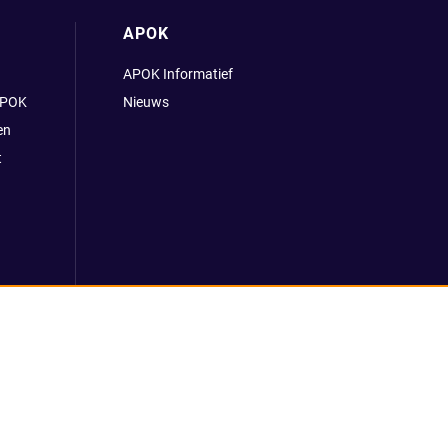
APOK
APOK Informatief
APOK
Nieuws
en
t