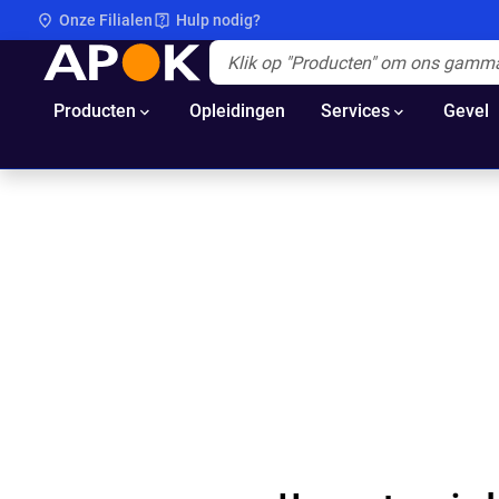
Onze Filialen
Hulp nodig?
APOK
Apok.Header.Search.Label
(Optioneel)
Producten
Opleidingen
Services
Gevel