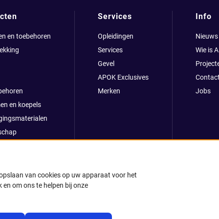
cten
Services
Info
en en toebehoren
Opleidingen
Nieuws
ekking
Services
Wie is 
Gevel
Project
APOK Exclusives
Contac
behoren
Merken
Jobs
en en koepels
gingsmaterialen
schap
clusives
oop
ong
t opslaan van cookies op uw apparaat voor het
 en om ons te helpen bij onze
k