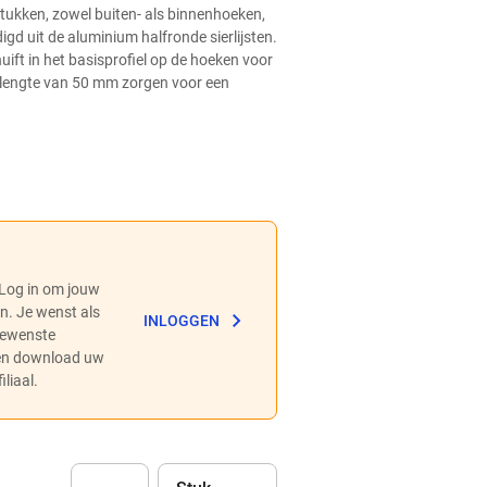
ukken, zowel buiten- als binnenhoeken,
gd uit de aluminium halfronde sierlijsten.
uift in het basisprofiel op de hoeken voor
 lengte van 50 mm zorgen voor een
 Log in om jouw
en. Je wenst als
INLOGGEN
 gewenste
 en download uw
liaal.
Eenheid
(Optioneel)