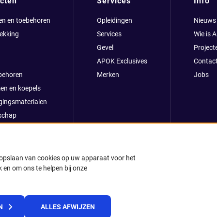
cten
Services
Info
en en toebehoren
Opleidingen
Nieuws
ekking
Services
Wie is 
Gevel
Project
APOK Exclusives
Contac
behoren
Merken
Jobs
en en koepels
gingsmaterialen
schap
clusives
oop
ong
t opslaan van cookies op uw apparaat voor het
 en om ons te helpen bij onze
k
© 2025 APOK
N
ALLES AFWIJZEN
Levervoorwaarden
Cookies
Privacyverklaring
Algemene