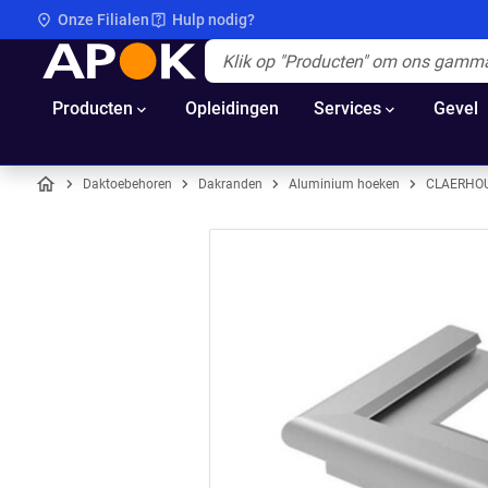
Onze Filialen
Hulp nodig?
APOK
Apok.Header.Search.Label
(Optioneel)
Producten
Opleidingen
Services
Gevel
Daktoebehoren
Dakranden
Aluminium hoeken
CLAERHOU
Home