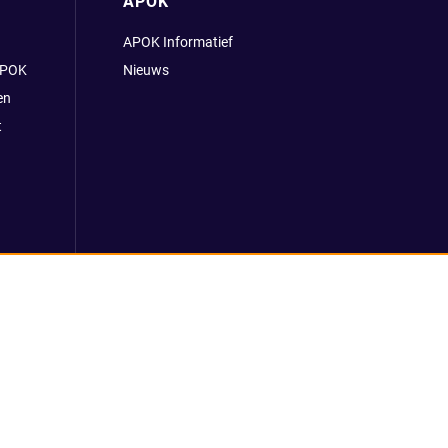
APOK
APOK Informatief
APOK
Nieuws
en
t
 voorwaarden
Klokkenluidersmelding
REACH verordening