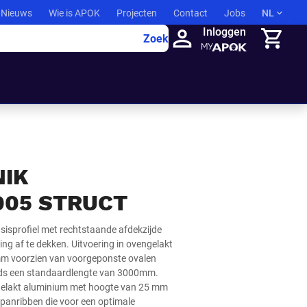
Nieuws
Wie is APOK
Projecten
Contact
Jobs
NL
Inloggen
Zoek
Winkelma
NIK
005 STRUCT
isprofiel met rechtstaande afdekzijde
g af te dekken. Uitvoering in ovengelakt
mm voorzien van voorgeponste ovalen
eeds een standaardlengte van 3000mm.
engelakt aluminium met hoogte van 25 mm
panribben die voor een optimale