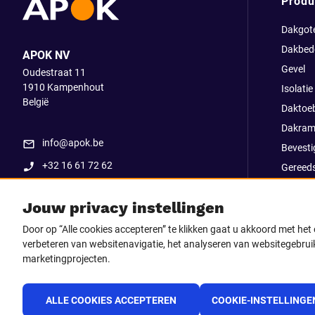
Produ
Dakgot
Dakbed
APOK NV
Gevel
Oudestraat 11
1910
Kampenhout
Isolatie
België
Daktoe
Dakram
info@apok.be
Bevesti
+32 16 61 72 62
Gereed
Apok ex
Jouw privacy instellingen
Uitverk
Go Str
Door op “Alle cookies accepteren” te klikken gaat u akkoord met he
verbeteren van websitenavigatie, het analyseren van websitegebruik
marketingprojecten.
Volg ons op
Facebook
LinkedIn
Instagram
TikTo
ALLE COOKIES ACCEPTEREN
COOKIE-INSTELLINGE
Youtube