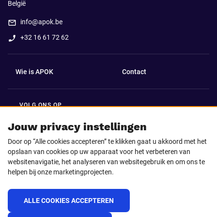
België
info@apok.be
+32 16 61 72 62
Wie is APOK
Contact
VOLG ONS OP
Facebook
LinkedIn
Jouw privacy instellingen
Door op “Alle cookies accepteren” te klikken gaat u akkoord met het
Instagram
TikTok
opslaan van cookies op uw apparaat voor het verbeteren van
websitenavigatie, het analyseren van websitegebruik en om ons te
helpen bij onze marketingprojecten.
Youtube
ALLE COOKIES ACCEPTEREN