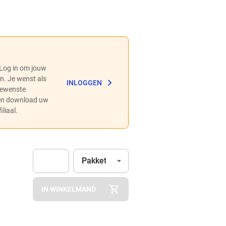
 Log in om jouw
en. Je wenst als
INLOGGEN
 gewenste
 en download uw
liaal.
Eenheid
(Optioneel)
Pakket
Apok.Product.Detail.AddToCart.Quantity
(Optioneel)
IN WINKELMAND