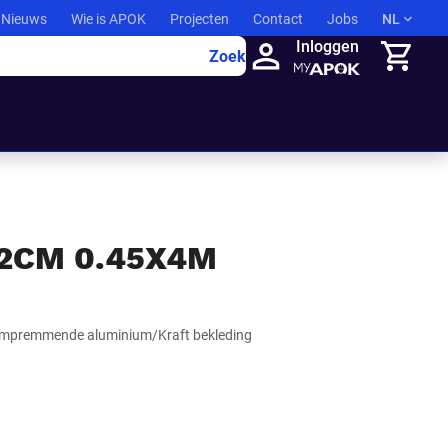
Nieuws
Wie is APOK
Projecten
Contact
Jobs
NL
Inloggen
Zoek
Winkelma
22CM 0.45X4M
dampremmende aluminium/Kraft bekleding