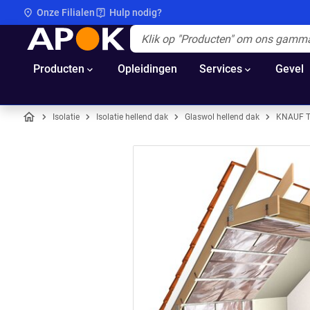
Onze Filialen
Hulp nodig?
APOK
Apok.Header.Search.Label
(Optioneel)
Producten
Opleidingen
Services
Gevel
Isolatie
Isolatie hellend dak
Glaswol hellend dak
KNAUF T
Home