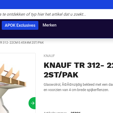
Merken
APOK Exclusives
R 312- 22CM 0.45X4M 2ST/PAK
KNAUF
KNAUF TR 312- 
2ST/PAK
Glaswolrol, Ã©Ã©nzijdig bekleed met een 
en voorzien van 4 cm brede spijkerflenzen.
Volgende slide