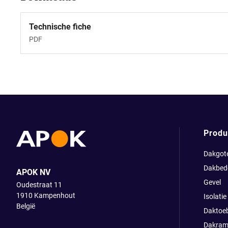
Technische fiche
PDF
Produ
Dakgot
Dakbed
APOK NV
Gevel
Oudestraat 11
1910
Kampenhout
Isolatie
België
Daktoe
Dakram