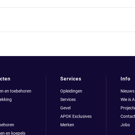
cten
Services
Info
en en toebehoren
Opleidingen
Nieuws
ekking
Services
Wie is 
Gevel
Project
APOK Exclusives
Contac
behoren
Merken
Jobs
en en koepels