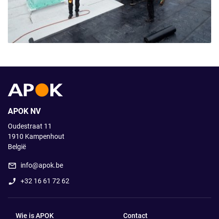
APOK NV
Oudestraat 11
1910
Kampenhout
België
info@apok.be
+32 16 61 72 62
Wie is APOK
Contact