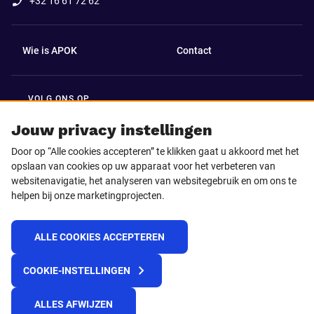
+32 16 61 72 62
Wie is APOK
Contact
VOLG ONS OP
Facebook
LinkedIn
Jouw privacy instellingen
Door op “Alle cookies accepteren” te klikken gaat u akkoord met het
Instagram
TikTok
opslaan van cookies op uw apparaat voor het verbeteren van
websitenavigatie, het analyseren van websitegebruik en om ons te
helpen bij onze marketingprojecten.
Youtube
ALLE COOKIES ACCEPTEREN
© 2025 APOK
COOKIE-INSTELLINGEN
Levervoorwaarden
Cookies
Privacyverklaring
Algemene voorwaarden
Klokkenluidersmelding
ALLES AFWIJZEN
REACH verordening