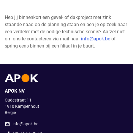
Heb jij binnenkort een gevel- of dakproject met zink
staande naad op de planning staan en ben je op zoek naar
een verdeler met de nodige technische kennis? Aarzel niet
om ons te contacteren via mail naar
info
@apok.be
of
spring eens binnen bij een filiaal in je buurt.
APOK NV
Oudestraat 11
1910
Kampenhout
België
info@apok.be