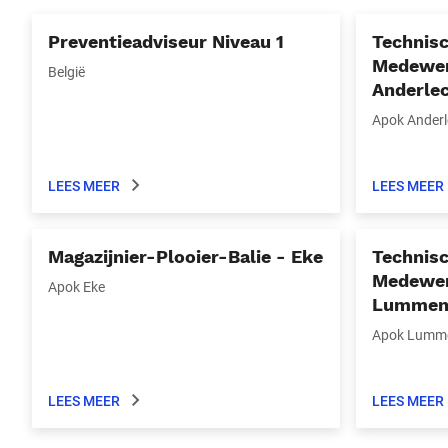
Preventieadviseur Niveau 1
Technis
Medewer
België
Anderle
Apok Anderl
LEES MEER
LEES MEER
Magazijnier-Plooier-Balie - Eke
Technis
Medewer
Apok Eke
Lumme
Apok Lumm
LEES MEER
LEES MEER