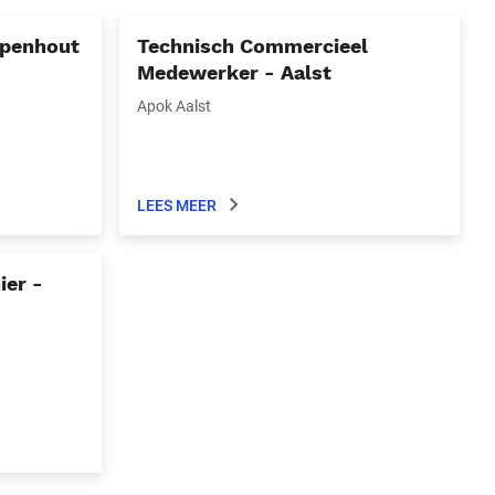
mpenhout
Technisch Commercieel
Medewerker - Aalst
Apok Aalst
LEES MEER
ier -