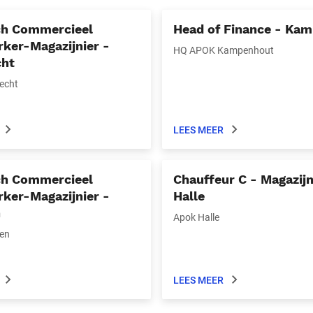
ch Commercieel
Head of Finance - Ka
ker-Magazijnier -
HQ APOK Kampenhout
cht
echt
LEES MEER
ch Commercieel
Chauffeur C - Magazijn
ker-Magazijnier -
Halle
n
Apok Halle
en
LEES MEER