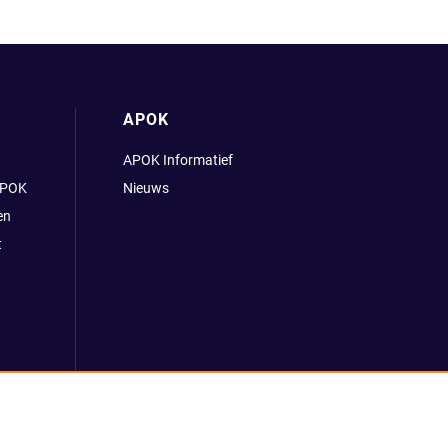
APOK
APOK Informatief
APOK
Nieuws
en
t