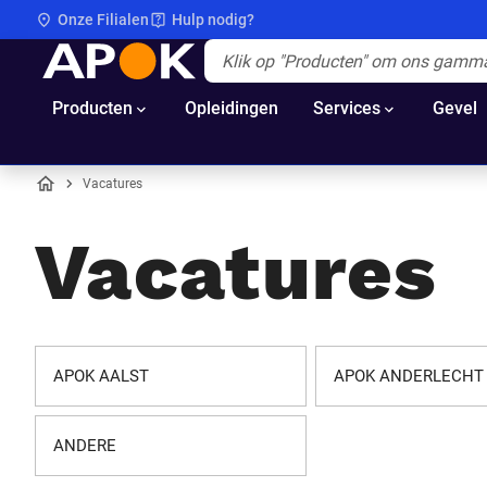
Onze Filialen
Hulp nodig?
APOK
Apok.Header.Search.Label
(Optioneel)
Producten
Opleidingen
Services
Gevel
Vacatures
Home
Vacatures
APOK AALST
APOK ANDERLECHT
ANDERE