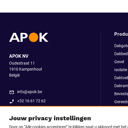
Produ
Dakgot
Dakbed
APOK NV
Gevel
Oudestraat 11
1910
Kampenhout
Isolatie
België
Daktoe
Dakram
info@apok.be
Bevesti
+32 16 61 72 62
Gereed
Apok ex
Jouw privacy instellingen
Uitverk
Go Str
Door op “Alle cookies accepteren” te klikken gaat u akkoord met he