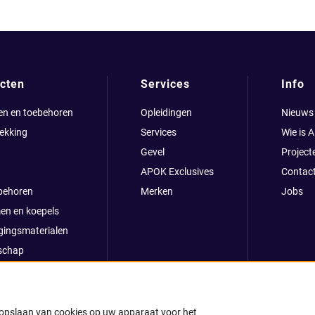
cten
Services
Info
en en toebehoren
Opleidingen
Nieuws
ekking
Services
Wie is 
Gevel
Project
APOK Exclusives
Contac
behoren
Merken
Jobs
en en koepels
gingsmaterialen
schap
clusives
oop
ong
t opslaan van cookies op uw apparaat voor het