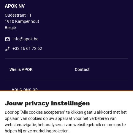
APOK NV
Oudestraat 11
1910
Kampenhout
België
info@apok.be
+32 16 61 72 62
Wie is APOK
Contact
VOLG ONS OP
Facebook
LinkedIn
Jouw privacy instellingen
Door op “Alle cookies accepteren” te klikken gaat u akkoord met het
Instagram
TikTok
opslaan van cookies op uw apparaat voor het verbeteren van
websitenavigatie, het analyseren van websitegebruik en om ons te
helpen bij onze marketingprojecten.