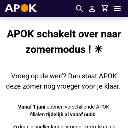
Winkelmandje
APOK
Men
Inloggen
APOK schakelt over naar
zomermodus !
☀
Vroeg op de werf? Dan staat APOK
deze zomer nóg vroeger voor je klaar.
Vanaf 1 juni
openen verschillende APOK-
filialen
tijdelijk al vanaf 6u00
.
Zo kan je sneller laden, vroeger vertrekken en