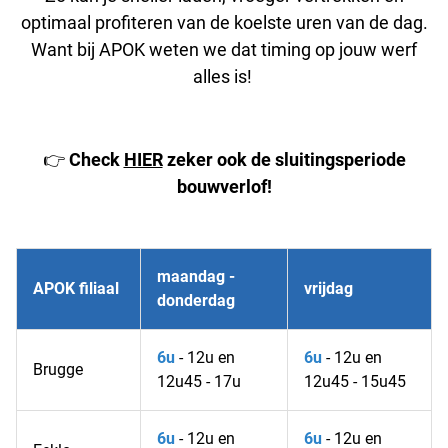
optimaal profiteren van de koelste uren van de dag.
Want bij APOK weten we dat timing op jouw werf
alles is!
👉
Check
HIER
zeker ook de sluitingsperiode
bouwverlof!
maandag -
APOK filiaal
vrijdag
donderdag
6u
- 12u en
6u
- 12u en
Brugge
12u45 - 17u
12u45 - 15u45
6u
- 12u en
6u
- 12u en