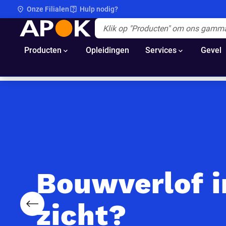
Onze Filialen
Hulp nodig?
APOK
Apok.Header.Search.Label
(Optioneel)
Producten
Opleidingen
Services
Gevel
Bouwverlof i
zicht?
Voorgaande slide