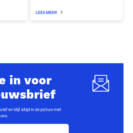
LEES MEER
je in voor
euwsbrief
ief en blijf altijd in de picture met
euws.