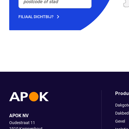
postcode of stad
(Optioneel)
FILIAAL DICHTBIJ?
Produ
Dakgot
Dakbed
APOK NV
Gevel
Oudestraat 11
1910
Kampenhout