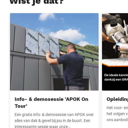
Wist je dat?
Info- & demosessie 'APOK On Tour'
Opleidingen 
Info- & demosessie 'APOK On
Opleidin
Tour'
Het voor- en
het volgen v
Een gratis info- & demosessie van APOK over
ons aanbod e
alles van dak & gevel bij jou in de buurt. Een
interessante sessie waar onze