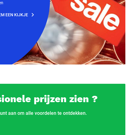
en
EM EEN KIJKJE
ionele prijzen zien ?
unt aan om alle voordelen te ontdekken.