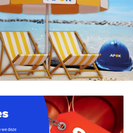
es
ie we deze