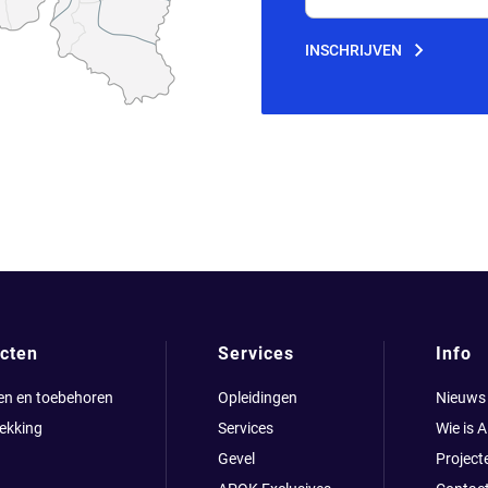
Jouw e-mailadres
INSCHRIJVEN
cten
Services
Info
en en toebehoren
Opleidingen
Nieuws
ekking
Services
Wie is 
Gevel
Project