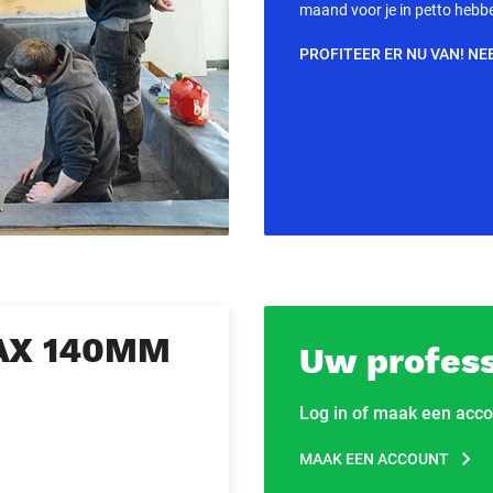
maand voor je in petto hebb
PROFITEER ER NU VAN! NE
AX 140MM
Uw profess
Log in of maak een acco
MAAK EEN ACCOUNT