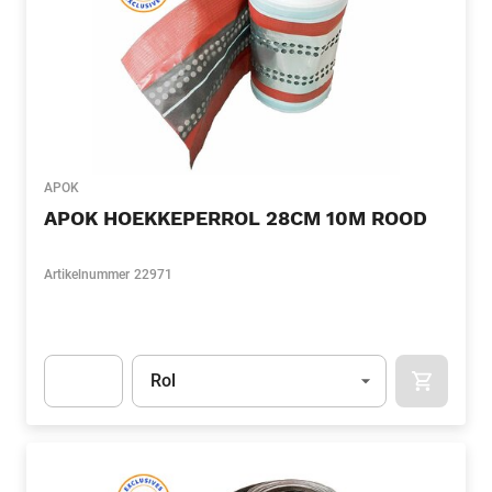
APOK
APOK HOEKKEPERROL 28CM 10M ROOD
Artikelnummer
22971
Eenheid
(Optioneel)
Rol
APOK.CA
Apok.Product.Detail.AddToCart.Quantity
(Optioneel)