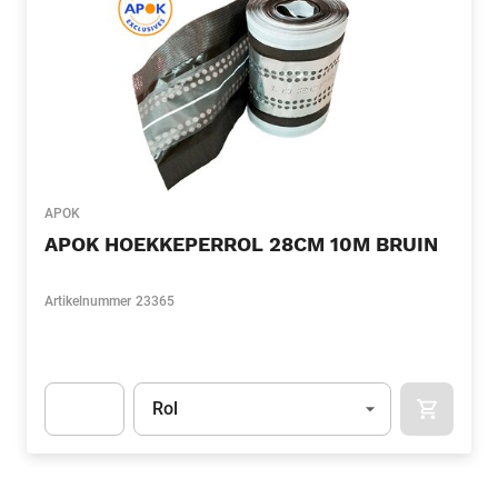
APOK
APOK HOEKKEPERROL 28CM 10M BRUIN
Artikelnummer
23365
Eenheid
(Optioneel)
Rol
APOK.CA
Apok.Product.Detail.AddToCart.Quantity
(Optioneel)