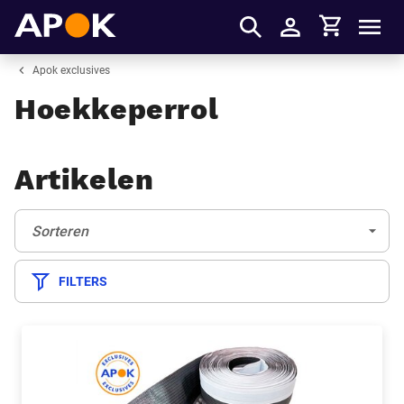
Winkelmandje
APOK
Men
Inloggen
Apok exclusives
Hoekkeperrol
Artikelen
Sorteren:
(Optioneel)
Sorteren
FILTERS