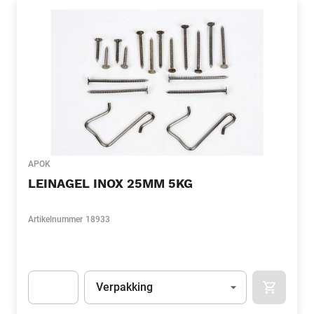
APOK
LEINAGEL INOX 25MM 5KG
Artikelnummer
18933
Eenheid
(Optioneel)
Verpakking
APOK.CA
Apok.Product.Detail.AddToCart.Quantity
(Optioneel)