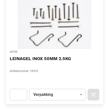
APOK
LEINAGEL INOX 50MM 2.5KG
Artikelnummer
18935
Eenheid
(Optioneel)
Verpakking
APOK.CA
Apok.Product.Detail.AddToCart.Quantity
(Optioneel)