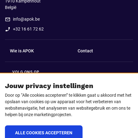
1910
Kampenhout
België
info@apok.be
+32 16 61 72 62
Wie is APOK
Contact
VOLG ONS OP
Facebook
LinkedIn
Jouw privacy instellingen
Door op “Alle cookies accepteren” te klikken gaat u akkoord met het
Instagram
TikTok
opslaan van cookies op uw apparaat voor het verbeteren van
websitenavigatie, het analyseren van websitegebruik en om ons te
helpen bij onze marketingprojecten.
Youtube
ALLE COOKIES ACCEPTEREN