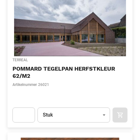
TERREAL
POMMARD TEGELPAN HERFSTKLEUR
62/M2
Artikelnummer
26021
Eenheid
(Optioneel)
Stuk
APOK.CA
Apok.Product.Detail.AddToCart.Quantity
(Optioneel)