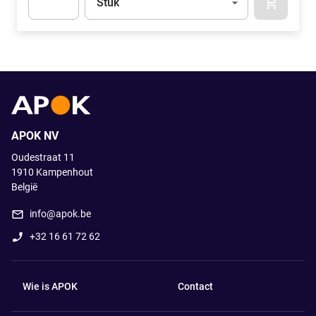
Stuk
APOK.CA
Apok.Product.Detail.AddToCart.Quantity
(Optioneel)
APOK NV
Oudestraat 11
1910
Kampenhout
België
info@apok.be
+32 16 61 72 62
Wie is APOK
Contact