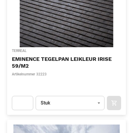
TERREAL
EMINENCE TEGELPAN LEIKLEUR IRISE
59/M2
Artikelnummer
32223
Eenheid
(Optioneel)
Stuk
APOK.CA
Apok.Product.Detail.AddToCart.Quantity
(Optioneel)