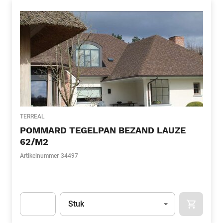
TERREAL
POMMARD TEGELPAN BEZAND LAUZE
62/M2
Artikelnummer
34497
Eenheid
(Optioneel)
Stuk
APOK.CA
Apok.Product.Detail.AddToCart.Quantity
(Optioneel)