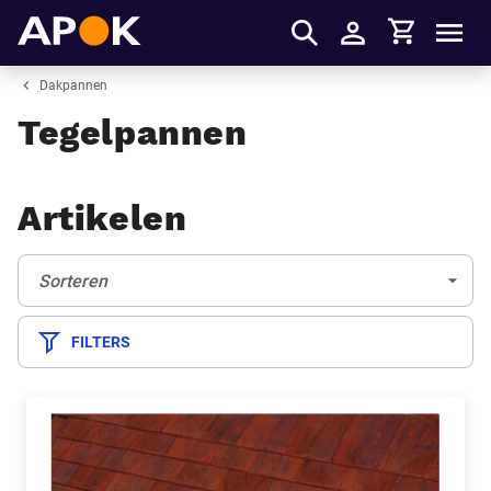
Winkelmandje
APOK
Men
Inloggen
Dakpannen
Tegelpannen
Artikelen
Sorteren:
(Optioneel)
Sorteren
FILTERS