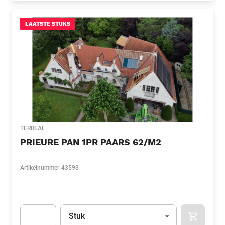
LAATSTE STUKS
TERREAL
PRIEURE PAN 1PR PAARS 62/M2
Artikelnummer
43593
Eenheid
(Optioneel)
Stuk
APOK.CA