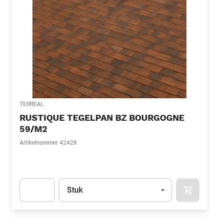
TERREAL
RUSTIQUE TEGELPAN BZ BOURGOGNE
59/M2
Artikelnummer
42428
Eenheid
(Optioneel)
Stuk
APOK.CA
Apok.Product.Detail.AddToCart.Quantity
(Optioneel)