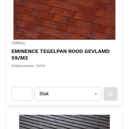
TERREAL
EMINENCE TEGELPAN ROOD GEVLAMD
59/M2
Artikelnummer
15694
Eenheid
(Optioneel)
Stuk
APOK.CA
Apok.Product.Detail.AddToCart.Quantity
(Optioneel)