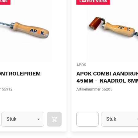
TUKS
LAATSTE STUKS
APOK
ONTROLEPRIEM
APOK COMBI AANDRU
45MM - NAADROL 6M
r
55912
Artikelnummer
56205
Eenheid
(Optioneel)
Eenheid
(Optionee
Stuk
Stuk
APOK.CATEGORY.PRODUCTS.CART.ADDT
t.Detail.AddToCart.Quantity
(Optioneel)
Apok.Product.Detail.AddToCart