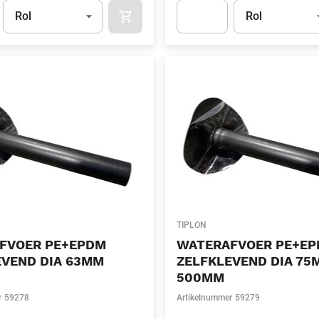
Eenheid
(Optioneel)
Eenheid
(Optionee
Rol
Rol
APOK.CATEGORY.PRODUCTS.CART.ADDT
t.Detail.AddToCart.Quantity
(Optioneel)
Apok.Product.Detail.AddToCart
TIPLON
FVOER PE+EPDM
WATERAFVOER PE+E
EVEND DIA 63MM
ZELFKLEVEND DIA 75
500MM
r
59278
Artikelnummer
59279