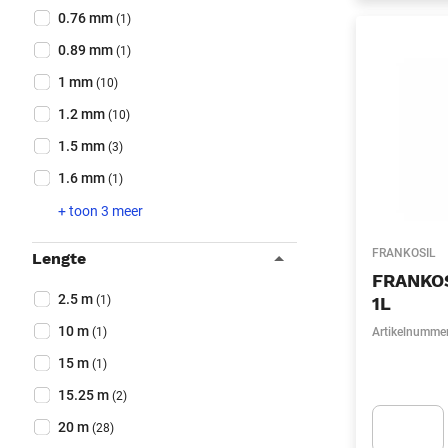
0.76 mm
(1)
0.89 mm
(1)
1 mm
(10)
1.2 mm
(10)
1.5 mm
(3)
1.6 mm
(1)
+ toon 3 meer
FRANKOSIL
Lengte
FRANKOS
Collapse filter
Lengte
(Optioneel)
2.5 m
(1)
1L
10 m
(1)
Artikelnumme
15 m
(1)
15.25 m
(2)
20 m
(28)