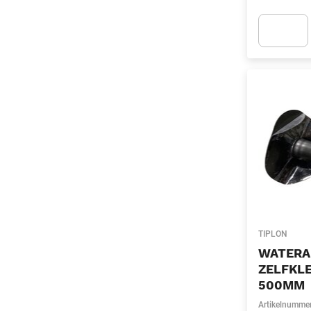
Apok.Produc
TIPLON
WATERA
ZELFKLE
500MM
Artikelnumme