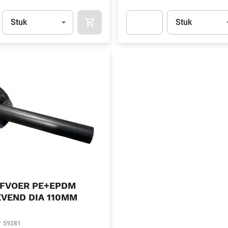
Eenheid
(Optioneel)
Eenheid
(Optionee
Stuk
Stuk
APOK.CATEGORY.PRODUCTS.CART.ADDT
t.Detail.AddToCart.Quantity
(Optioneel)
Apok.Product.Detail.AddToCart
FVOER PE+EPDM
VEND DIA 110MM
r
59281