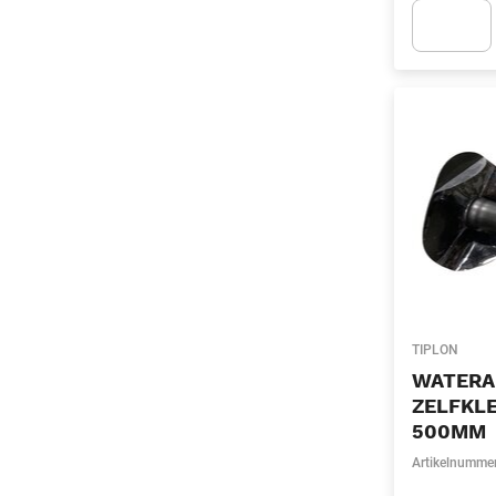
Apok.Produc
TIPLON
WATERA
ZELFKL
500MM
Artikelnumme