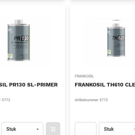
FRANKOSIL
IL PR130 SL-PRIMER
FRANKOSIL TH610 CLE
r
5772
Artikelnummer
5775
Eenheid
(Optioneel)
Eenheid
(Optionee
Stuk
Stuk
APOK.CATEGORY.PRODUCTS.CART.ADDT