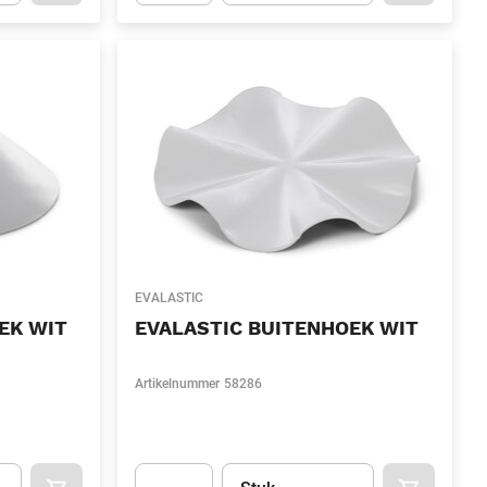
.Quantity
(Optioneel)
Apok.Product.Detail.AddToCart.Quantity
(Optione
EVALASTIC
EK WIT
EVALASTIC BUITENHOEK WIT
Artikelnummer
58286
l)
Eenheid
(Optioneel)