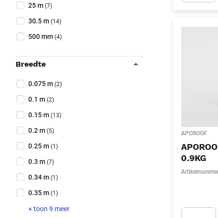
25 m
(7)
Apok.Produc
30.5 m
(14)
500 mm
(4)
Breedte
Collapse filter
Breedte
(Optioneel)
0.075 m
(2)
0.1 m
(2)
0.15 m
(13)
0.2 m
(5)
APOROOF
APOROO
0.25 m
(1)
0.9KG
0.3 m
(7)
Artikelnumme
0.34 m
(1)
0.35 m
(1)
+ toon 9 meer