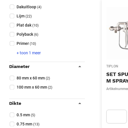
Dakuitloop
(4)
Lijm
(22)
Plat dak
(10)
Polyback
(6)
Primer
(10)
+ toon 1 meer
Diameter
TIPLON
Collapse filter
SET SPU
Diameter
(Optioneel)
80 mm x 60 mm
(2)
M SPRA
100 mm x 60 mm
(2)
Artikelnumme
Dikte
Collapse filter
Dikte
(Optioneel)
0.5 mm
(5)
0.75 mm
(13)
Apok.Produc