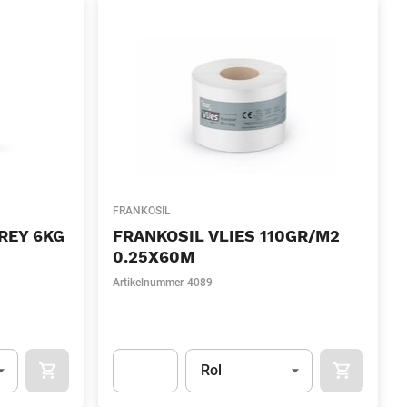
FRANKOSIL
REY 6KG
FRANKOSIL VLIES 110GR/M2
0.25X60M
Artikelnummer
4089
l)
Eenheid
(Optioneel)
Rol
OCART
APOK.CATEGORY.PRODUCTS.CART.ADDTOCART
APOK.CAT
.Quantity
(Optioneel)
Apok.Product.Detail.AddToCart.Quantity
(Optione