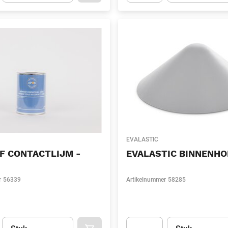
t.Detail.AddToCart.Quantity
(Optioneel)
Apok.Product.Detail.AddToCart
EVALASTIC
F CONTACTLIJM -
EVALASTIC BINNENHO
r
56339
Artikelnummer
58285
Eenheid
(Optioneel)
Eenheid
(Optionee