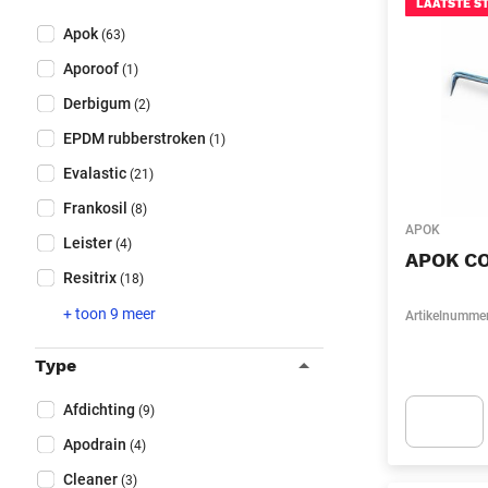
Sluit filters
LAATSTE S
Collapse filter
Merk
(Optioneel)
Apok
(63)
Aporoof
(1)
Derbigum
(2)
EPDM rubberstroken
(1)
Evalastic
(21)
Frankosil
(8)
APOK
Leister
(4)
APOK C
Resitrix
(18)
+ toon 9 meer
Artikelnumme
Type
Collapse filter
Type
(Optioneel)
Afdichting
(9)
Apodrain
(4)
Apok.Produc
Cleaner
(3)