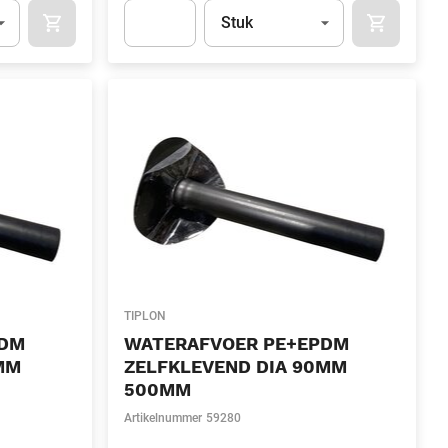
l)
Eenheid
(Optioneel)
Stuk
OCART
APOK.CATEGORY.PRODUCTS.CART.ADDTOCART
APOK.CAT
.Quantity
(Optioneel)
Apok.Product.Detail.AddToCart.Quantity
(Optione
TIPLON
PDM
WATERAFVOER PE+EPDM
MM
ZELFKLEVEND DIA 90MM
500MM
Artikelnummer
59280