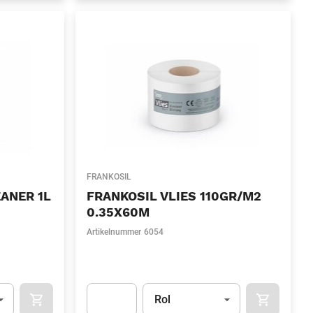
FRANKOSIL
ANER 1L
FRANKOSIL VLIES 110GR/M2
0.35X60M
Artikelnummer
6054
l)
Eenheid
(Optioneel)
Rol
OCART
APOK.CATEGORY.PRODUCTS.CART.ADDTOCART
APOK.CAT