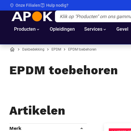
Onze Filialen
Hulp nodig?
APOK
Apok.Header.Search.Label
(Optioneel)
Producten
Opleidingen
Services
Gevel
Dakbedekking
EPDM
EPDM toebehoren
Home
EPDM toebehoren
Artikelen
Filters
Merk