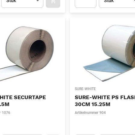
Stuk
Stuk
APOK.CATEGORY.PRODUCTS.CART.ADDT
t.Detail.AddToCart.Quantity
(Optioneel)
Apok.Product.Detail.AddToCart
SURE-WHITE
HITE SECURTAPE
SURE-WHITE PS FLAS
.5M
30CM 15.25M
r
1076
Artikelnummer
904