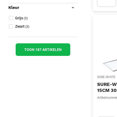
Kleur
Apok.Produc
Collapse filter
Kleur
(Optioneel)
Grijs
(3)
Zwart
(3)
TOON 187 ARTIKELEN
SURE-WHITE
SURE-W
15CM 30
Artikelnumme