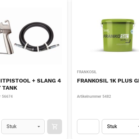
FRANKOSIL
ITPISTOOL + SLANG 4
FRANKOSIL 1K PLUS G
Y TANK
r
56674
Artikelnummer
5482
Eenheid
(Optioneel)
Eenheid
(Optionee
Stuk
Stuk
APOK.CATEGORY.PRODUCTS.CART.ADDT
t.Detail.AddToCart.Quantity
(Optioneel)
Apok.Product.Detail.AddToCart