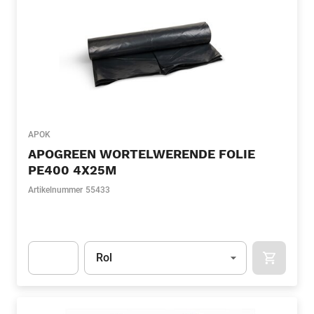
APOK
APOGREEN WORTELWERENDE FOLIE
PE400 4X25M
Artikelnummer
55433
Eenheid
(Optioneel)
Rol
APOK.CA
Apok.Product.Detail.AddToCart.Quantity
(Optioneel)