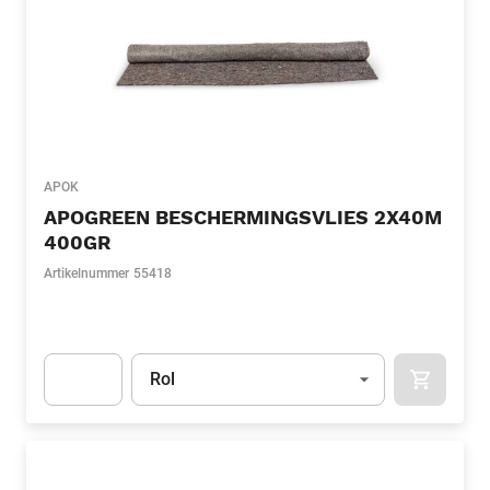
APOK
APOGREEN BESCHERMINGSVLIES 2X40M
400GR
Artikelnummer
55418
Eenheid
(Optioneel)
Rol
APOK.CA
Apok.Product.Detail.AddToCart.Quantity
(Optioneel)