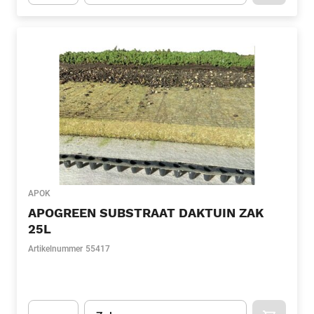
Apok.Product.Detail.AddToCart.Quantity
(Optioneel)
APOK
APOGREEN SUBSTRAAT DAKTUIN ZAK
25L
Artikelnummer
55417
Eenheid
(Optioneel)