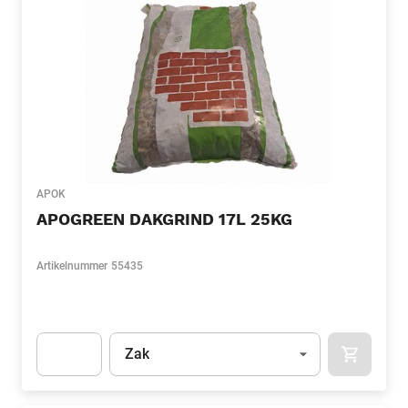
APOK
APOGREEN DAKGRIND 17L 25KG
Artikelnummer
55435
Eenheid
(Optioneel)
Zak
APOK.CA
Apok.Product.Detail.AddToCart.Quantity
(Optioneel)