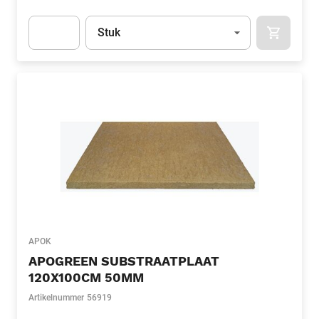
Eenheid
(Optioneel)
Stuk
APOK.CA
Apok.Product.Detail.AddToCart.Quantity
(Optioneel)
APOK
APOGREEN SUBSTRAATPLAAT
120X100CM 50MM
Artikelnummer
56919