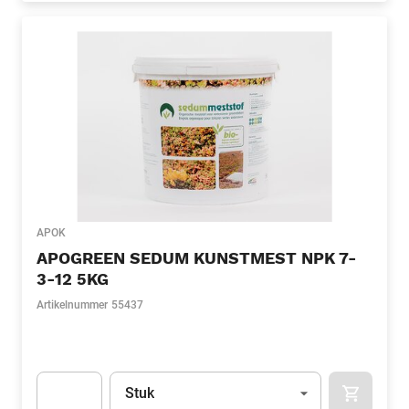
APOK
APOGREEN SEDUM KUNSTMEST NPK 7-
3-12 5KG
Artikelnummer
55437
Eenheid
(Optioneel)
Stuk
APOK.CA