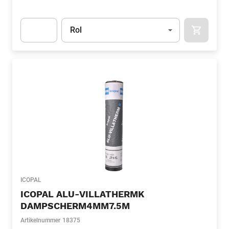
Eenheid
(Optioneel)
Rol
APOK.CA
Apok.Product.Detail.AddToCart.Quantity
(Optioneel)
ICOPAL
ICOPAL ALU-VILLATHERMK
DAMPSCHERM4MM7.5M
Artikelnummer
18375