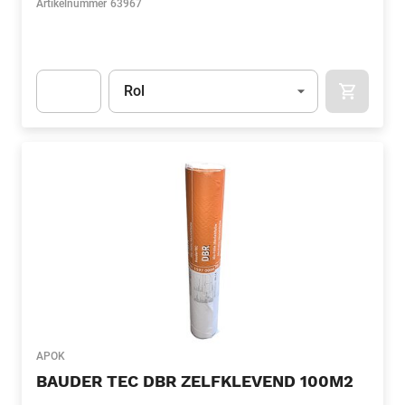
Artikelnummer
63967
Eenheid
(Optioneel)
Rol
APOK.CA
Apok.Product.Detail.AddToCart.Quantity
(Optioneel)
APOK
BAUDER TEC DBR ZELFKLEVEND 100M2