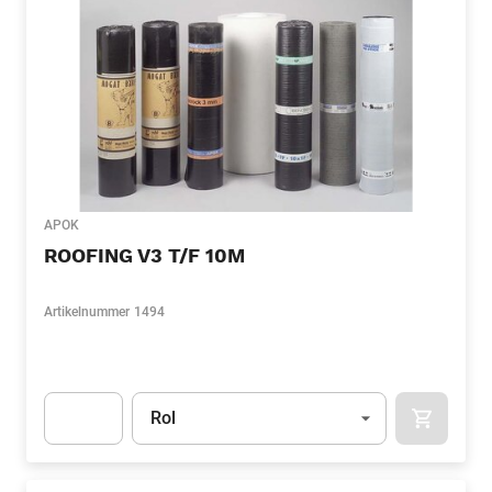
APOK
ROOFING V3 T/F 10M
Artikelnummer
1494
Eenheid
(Optioneel)
Rol
APOK.CA
Apok.Product.Detail.AddToCart.Quantity
(Optioneel)