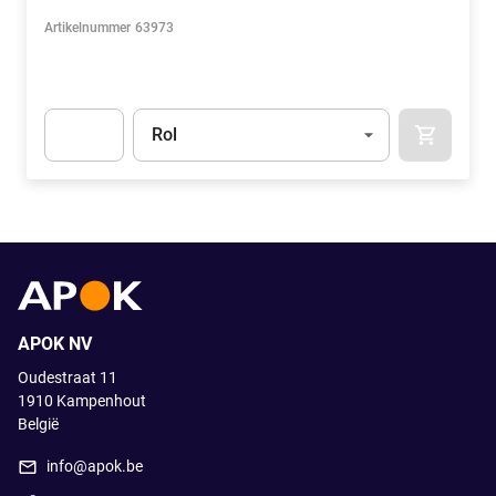
Artikelnummer
63973
Eenheid
(Optioneel)
Rol
APOK.CA
Apok.Product.Detail.AddToCart.Quantity
(Optioneel)
APOK NV
Oudestraat 11
1910
Kampenhout
België
info@apok.be