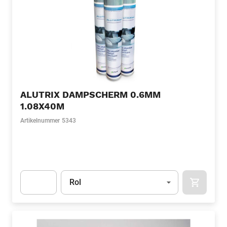
ALUTRIX DAMPSCHERM 0.6MM
1.08X40M
Artikelnummer
5343
Eenheid
(Optioneel)
Rol
APOK.CA
Apok.Product.Detail.AddToCart.Quantity
(Optioneel)