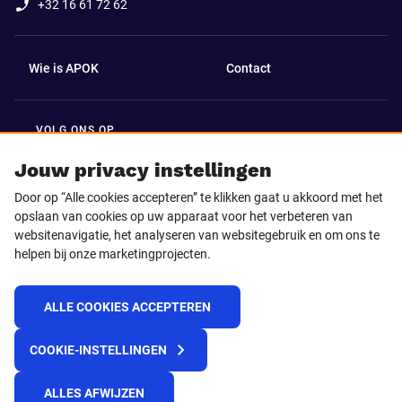
+32 16 61 72 62
Wie is APOK
Contact
VOLG ONS OP
Facebook
LinkedIn
Jouw privacy instellingen
Door op “Alle cookies accepteren” te klikken gaat u akkoord met het
Instagram
TikTok
opslaan van cookies op uw apparaat voor het verbeteren van
websitenavigatie, het analyseren van websitegebruik en om ons te
helpen bij onze marketingprojecten.
Youtube
ALLE COOKIES ACCEPTEREN
© 2025 APOK
COOKIE-INSTELLINGEN
Levervoorwaarden
Cookies
Privacyverklaring
Algemene voorwaarden
Klokkenluidersmelding
ALLES AFWIJZEN