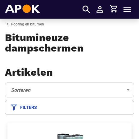
Winkelmandje
APOK
Men
Inloggen
Roofing en bitumen
Bitumineuze
dampschermen
Artikelen
Sorteren:
(Optioneel)
Sorteren
FILTERS