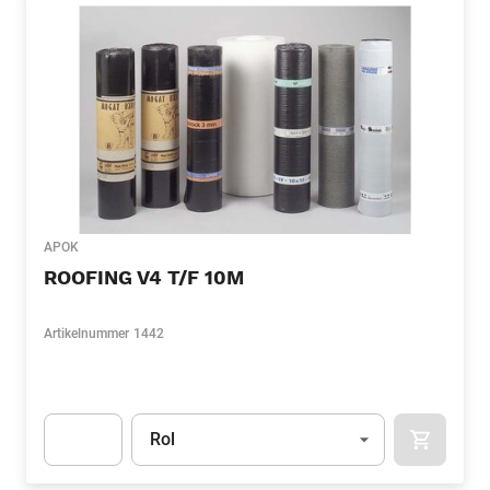
APOK
ROOFING V4 T/F 10M
Artikelnummer
1442
Eenheid
(Optioneel)
Rol
APOK.CA
Apok.Product.Detail.AddToCart.Quantity
(Optioneel)