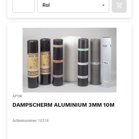
Eenheid
(Optioneel)
Rol
APOK.CA
Apok.Product.Detail.AddToCart.Quantity
(Optioneel)
APOK
DAMPSCHERM ALUMINIUM 3MM 10M
Artikelnummer
10318