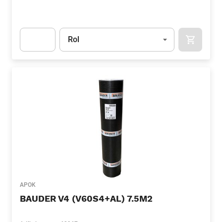
Eenheid
(Optioneel)
Rol
APOK.CA
Apok.Product.Detail.AddToCart.Quantity
(Optioneel)
APOK
BAUDER V4 (V60S4+AL) 7.5M2