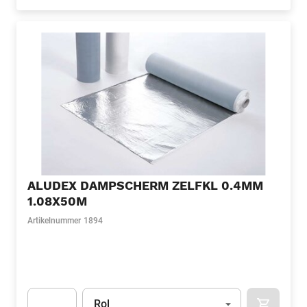
Apok.Product.Detail.AddToCart.Quantity
(Optioneel)
ALUDEX DAMPSCHERM ZELFKL 0.4MM
1.08X50M
Artikelnummer
1894
Eenheid
(Optioneel)
Rol