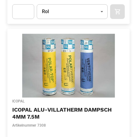
Eenheid
(Optioneel)
Rol
APOK.CA
Apok.Product.Detail.AddToCart.Quantity
(Optioneel)
ICOPAL
ICOPAL ALU-VILLATHERM DAMPSCH
4MM 7.5M
Artikelnummer
7308