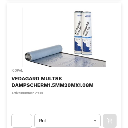
ICOPAL
VEDAGARD MULTSK
DAMPSCHERM1.5MM20MX1.08M
Artikelnummer
29381
Eenheid
(Optioneel)
Rol
APOK.CA