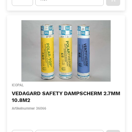
APOK.CA
Apok.Product.Detail.AddToCart.Quantity
(Optioneel)
ICOPAL
VEDAGARD SAFETY DAMPSCHERM 2.7MM
10.8M2
Artikelnummer
36066