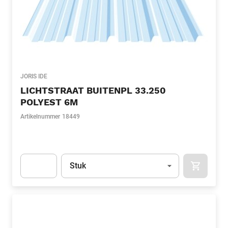
JORIS IDE
LICHTSTRAAT BUITENPL 33.250
POLYEST 6M
Artikelnummer
18449
Eenheid
(Optioneel)
Stuk
APOK.CA
Apok.Product.Detail.AddToCart.Quantity
(Optioneel)