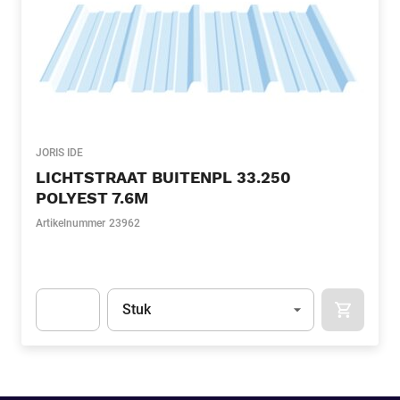
JORIS IDE
LICHTSTRAAT BUITENPL 33.250
POLYEST 7.6M
Artikelnummer
23962
Eenheid
(Optioneel)
Stuk
APOK.CA
Apok.Product.Detail.AddToCart.Quantity
(Optioneel)