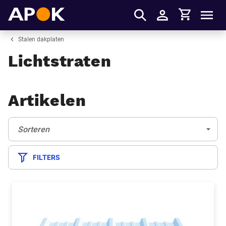
Winkelmandje
APOK
Men
Inloggen
Stalen dakplaten
Lichtstraten
Artikelen
Sorteren:
(Optioneel)
Sorteren
FILTERS