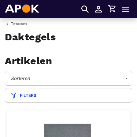
Winkelmandje
APOK
Men
Inloggen
Terrassen
Daktegels
Artikelen
Sorteren:
(Optioneel)
Sorteren
FILTERS