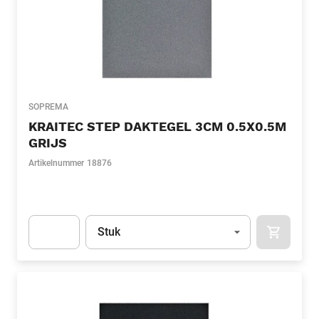
SOPREMA
KRAITEC STEP DAKTEGEL 3CM 0.5X0.5M
GRIJS
Artikelnummer
18876
Eenheid
(Optioneel)
Stuk
APOK.CA
Apok.Product.Detail.AddToCart.Quantity
(Optioneel)