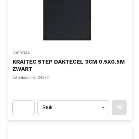
SOPREMA
KRAITEC STEP DAKTEGEL 3CM 0.5X0.5M
ZWART
Artikelnummer
24530
Eenheid
(Optioneel)
Stuk
APOK.CA
Apok.Product.Detail.AddToCart.Quantity
(Optioneel)