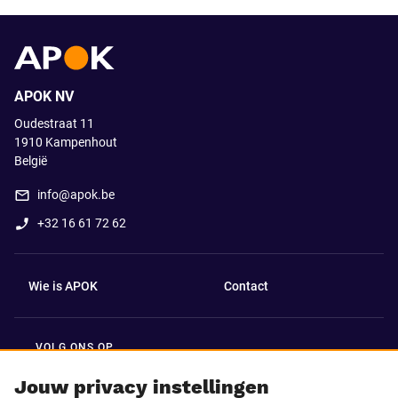
APOK NV
Oudestraat 11
1910
Kampenhout
België
info@apok.be
+32 16 61 72 62
Wie is APOK
Contact
VOLG ONS OP
Facebook
LinkedIn
Jouw privacy instellingen