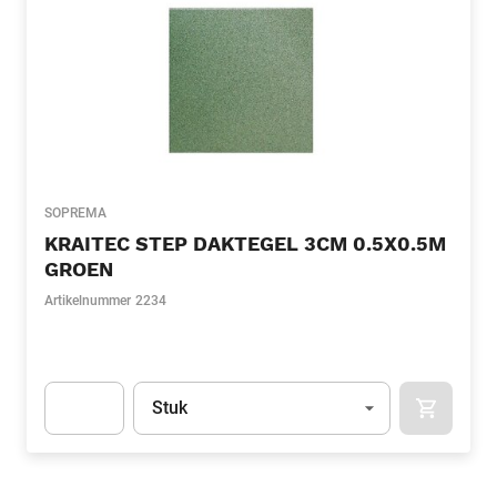
SOPREMA
KRAITEC STEP DAKTEGEL 3CM 0.5X0.5M
GROEN
Artikelnummer
2234
Eenheid
(Optioneel)
Stuk
APOK.CA
Apok.Product.Detail.AddToCart.Quantity
(Optioneel)