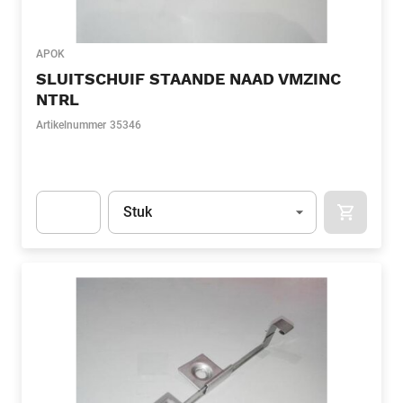
APOK
SLUITSCHUIF STAANDE NAAD VMZINC
NTRL
Artikelnummer
35346
Eenheid
(Optioneel)
Stuk
APOK.CA
Apok.Product.Detail.AddToCart.Quantity
(Optioneel)