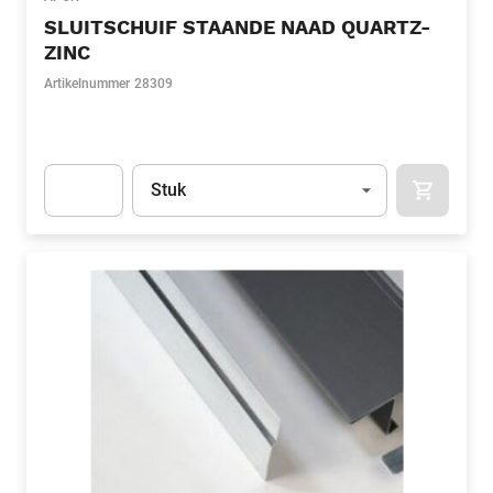
SLUITSCHUIF STAANDE NAAD QUARTZ-
ZINC
Artikelnummer
28309
Eenheid
(Optioneel)
Stuk
APOK.CA
Apok.Product.Detail.AddToCart.Quantity
(Optioneel)