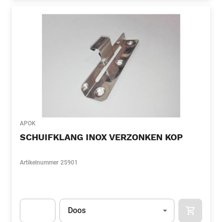
APOK
SCHUIFKLANG INOX VERZONKEN KOP
Artikelnummer
25901
Eenheid
(Optioneel)
Doos
APOK.CA