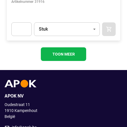
Artikelnummer
31916
Eenheid
(Optioneel)
Stuk
APOK.CA
Apok.Product.Detail.AddToCart.Quantity
(Optioneel)
TOON MEER
APOK NV
Oudestraat 11
1910
Kampenhout
België