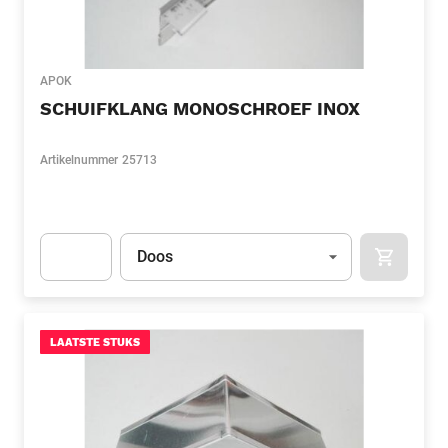
APOK
SCHUIFKLANG MONOSCHROEF INOX
Artikelnummer
25713
Eenheid
(Optioneel)
Doos
APOK.CA
Apok.Product.Detail.AddToCart.Quantity
(Optioneel)
LAATSTE STUKS