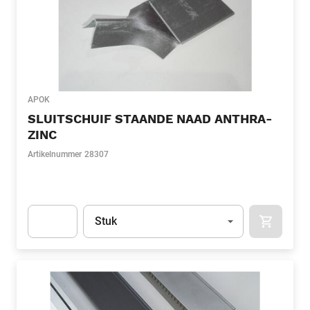
APOK
SLUITSCHUIF STAANDE NAAD ANTHRA-
ZINC
Artikelnummer
28307
Eenheid
(Optioneel)
Stuk
APOK.CA
Apok.Product.Detail.AddToCart.Quantity
(Optioneel)