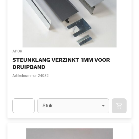
APOK
STEUNKLANG VERZINKT 1MM VOOR
DRUIPBAND
Artikelnummer
24082
Eenheid
(Optioneel)
Stuk
APOK.CA
Apok.Product.Detail.AddToCart.Quantity
(Optioneel)