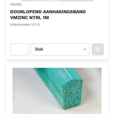
VMZINC
DOORLOPEND AANHAKINGSBAND
VMZINC NTRL 1M
Artikelnummer
12116
Eenheid
(Optioneel)
Stuk
APOK.CA
Apok.Product.Detail.AddToCart.Quantity
(Optioneel)