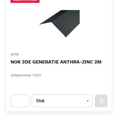
APOK
NOK 3DE GENERATIE ANTHRA-ZINC 2M
Artikelnummer
19341
Eenheid
(Optioneel)
Stuk
APOK.CA
Apok.Product.Detail.AddToCart.Quantity
(Optioneel)