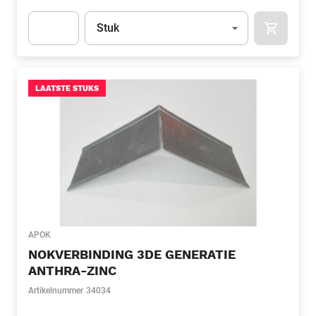
Eenheid
(Optioneel)
Stuk
APOK.CA
Apok.Product.Detail.AddToCart.Quantity
(Optioneel)
LAATSTE STUKS
APOK
NOKVERBINDING 3DE GENERATIE
ANTHRA-ZINC
Artikelnummer
34034