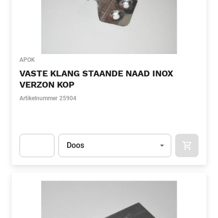
APOK
VASTE KLANG STAANDE NAAD INOX
VERZON KOP
Artikelnummer
25904
Eenheid
(Optioneel)
Doos
APOK.CA
Apok.Product.Detail.AddToCart.Quantity
(Optioneel)