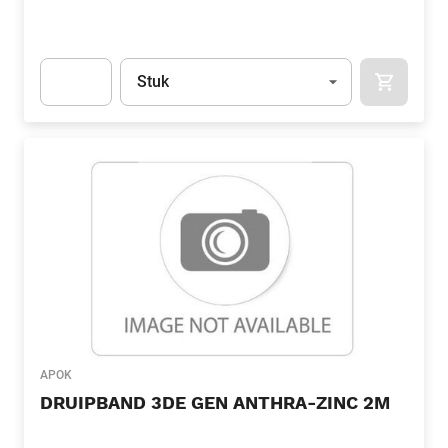
Eenheid
(Optioneel)
Stuk
APOK.CA
Apok.Product.Detail.AddToCart.Quantity
(Optioneel)
APOK
DRUIPBAND 3DE GEN ANTHRA-ZINC 2M