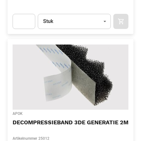
Eenheid
(Optioneel)
Stuk
APOK.CA
Apok.Product.Detail.AddToCart.Quantity
(Optioneel)
APOK
DECOMPRESSIEBAND 3DE GENERATIE 2M
Artikelnummer
25012