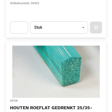
Artikelnummer
28402
Eenheid
(Optioneel)
Stuk
APOK.CA
Apok.Product.Detail.AddToCart.Quantity
(Optioneel)
APOK
HOUTEN ROEFLAT GEDRENKT 25/35-