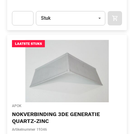
Eenheid
(Optioneel)
Stuk
APOK.CA
Apok.Product.Detail.AddToCart.Quantity
(Optioneel)
LAATSTE STUKS
APOK
NOKVERBINDING 3DE GENERATIE
QUARTZ-ZINC
Artikelnummer
19346