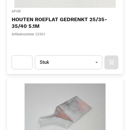
APOK
HOUTEN ROEFLAT GEDRENKT 25/35-
35/40 5.1M
Artikelnummer
22561
Eenheid
(Optioneel)
Stuk
APOK.CA
Apok.Product.Detail.AddToCart.Quantity
(Optioneel)