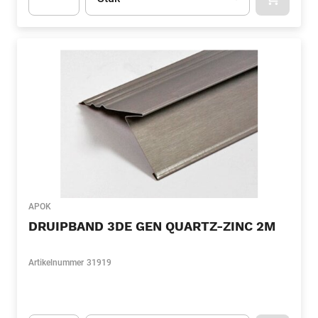
APOK.CA
Apok.Product.Detail.AddToCart.Quantity
(Optioneel)
APOK
DRUIPBAND 3DE GEN QUARTZ-ZINC 2M
Artikelnummer
31919