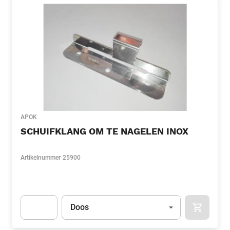
APOK
SCHUIFKLANG OM TE NAGELEN INOX
Artikelnummer
25900
Eenheid
(Optioneel)
Doos
APOK.CA
Apok.Product.Detail.AddToCart.Quantity
(Optioneel)