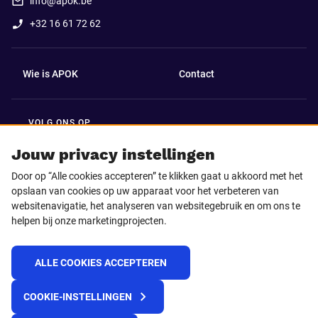
info@apok.be
+32 16 61 72 62
Wie is APOK
Contact
VOLG ONS OP
Facebook
LinkedIn
Jouw privacy instellingen
Door op “Alle cookies accepteren” te klikken gaat u akkoord met het
Instagram
TikTok
opslaan van cookies op uw apparaat voor het verbeteren van
websitenavigatie, het analyseren van websitegebruik en om ons te
helpen bij onze marketingprojecten.
Youtube
ALLE COOKIES ACCEPTEREN
© 2025 APOK
COOKIE-INSTELLINGEN
Levervoorwaarden
Cookies
Privacyverklaring