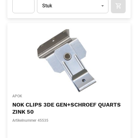
Eenheid
(Optioneel)
Stuk
APOK.CA
Apok.Product.Detail.AddToCart.Quantity
(Optioneel)
APOK
NOK CLIPS 3DE GEN+SCHROEF QUARTS
ZINK 50
Artikelnummer
45535