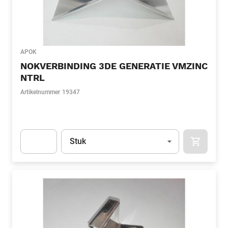
APOK
NOKVERBINDING 3DE GENERATIE VMZINC
NTRL
Artikelnummer
19347
Eenheid
(Optioneel)
Stuk
APOK.CA
Apok.Product.Detail.AddToCart.Quantity
(Optioneel)