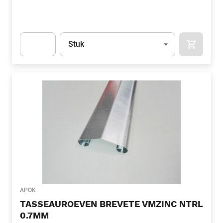
Eenheid
(Optioneel)
Stuk
APOK.CA
Apok.Product.Detail.AddToCart.Quantity
(Optioneel)
APOK
TASSEAUROEVEN BREVETE VMZINC NTRL
0.7MM