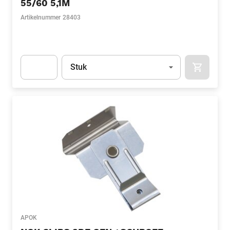
55/60 5,1M
Artikelnummer
28403
Eenheid
(Optioneel)
Stuk
APOK.CA
Apok.Product.Detail.AddToCart.Quantity
(Optioneel)
APOK