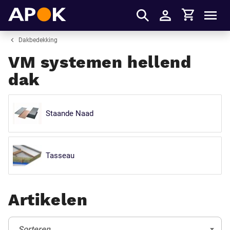
Winkelmandje
APOK
Men
Inloggen
Dakbedekking
VM systemen hellend
dak
Staande Naad
Tasseau
Artikelen
Sorteren:
(Optioneel)
Sorteren