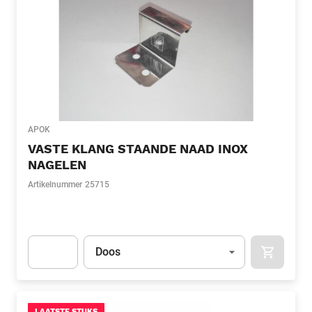
APOK
VASTE KLANG STAANDE NAAD INOX
NAGELEN
Artikelnummer
25715
Eenheid
(Optioneel)
Doos
APOK.CA
Apok.Product.Detail.AddToCart.Quantity
(Optioneel)
LAATSTE STUKS