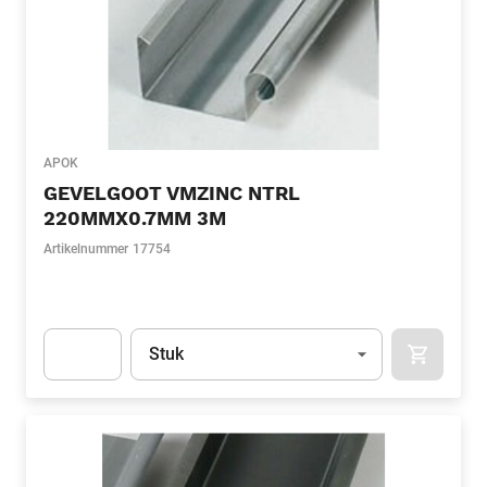
APOK
GEVELGOOT VMZINC NTRL
220MMX0.7MM 3M
Artikelnummer
17754
Eenheid
(Optioneel)
Stuk
APOK.CA
Apok.Product.Detail.AddToCart.Quantity
(Optioneel)