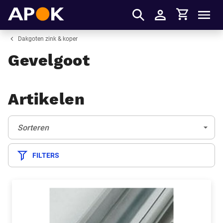
Winkelmandje
APOK
Men
Inloggen
Dakgoten zink & koper
Gevelgoot
Artikelen
Sorteren:
(Optioneel)
Sorteren
FILTERS