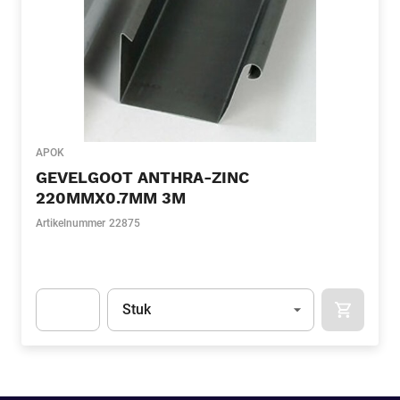
APOK
GEVELGOOT ANTHRA-ZINC
220MMX0.7MM 3M
Artikelnummer
22875
Eenheid
(Optioneel)
Stuk
APOK.CA
Apok.Product.Detail.AddToCart.Quantity
(Optioneel)