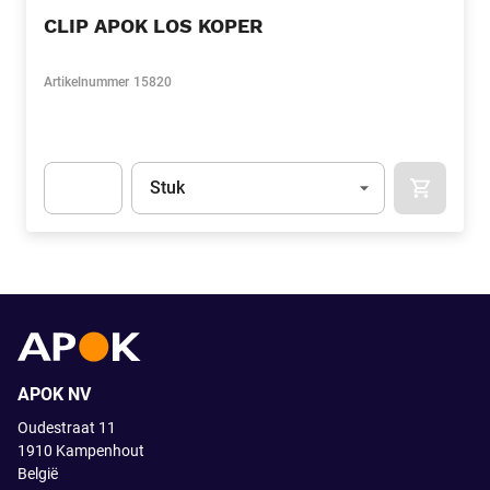
CLIP APOK LOS KOPER
Artikelnummer
15820
Eenheid
(Optioneel)
Stuk
APOK.CA
Apok.Product.Detail.AddToCart.Quantity
(Optioneel)
APOK NV
Oudestraat 11
1910
Kampenhout
België