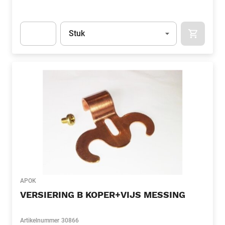
Eenheid
(Optioneel)
Stuk
APOK.CA
Apok.Product.Detail.AddToCart.Quantity
(Optioneel)
APOK
VERSIERING B KOPER+VIJS MESSING
Artikelnummer
30866