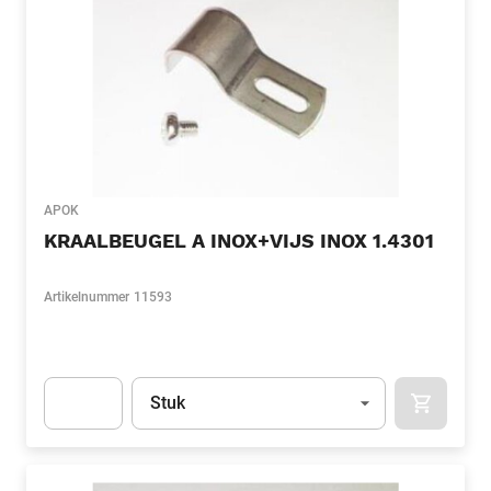
APOK
KRAALBEUGEL A INOX+VIJS INOX 1.4301
Artikelnummer
11593
Eenheid
(Optioneel)
Stuk
APOK.CA
Apok.Product.Detail.AddToCart.Quantity
(Optioneel)