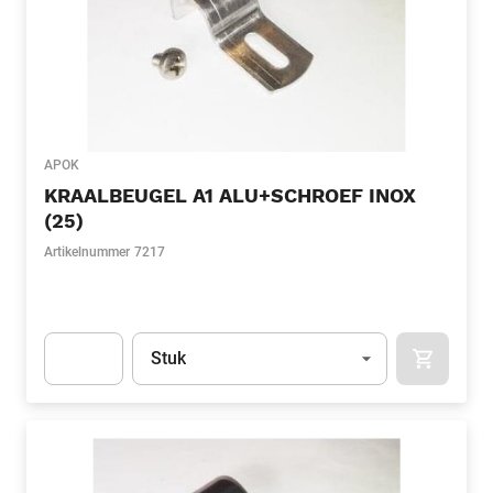
APOK
KRAALBEUGEL A1 ALU+SCHROEF INOX
(25)
Artikelnummer
7217
Eenheid
(Optioneel)
Stuk
APOK.CA
Apok.Product.Detail.AddToCart.Quantity
(Optioneel)