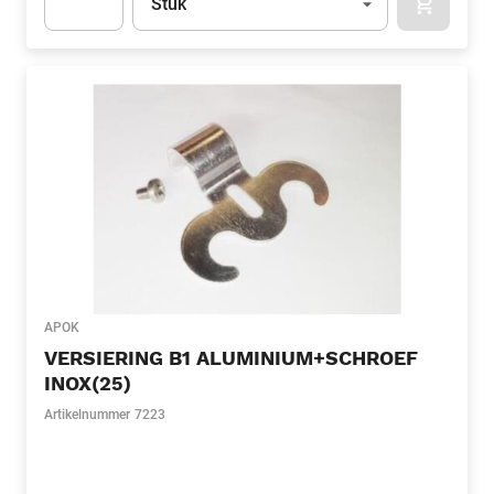
Stuk
APOK.CA
Apok.Product.Detail.AddToCart.Quantity
(Optioneel)
APOK
VERSIERING B1 ALUMINIUM+SCHROEF
INOX(25)
Artikelnummer
7223