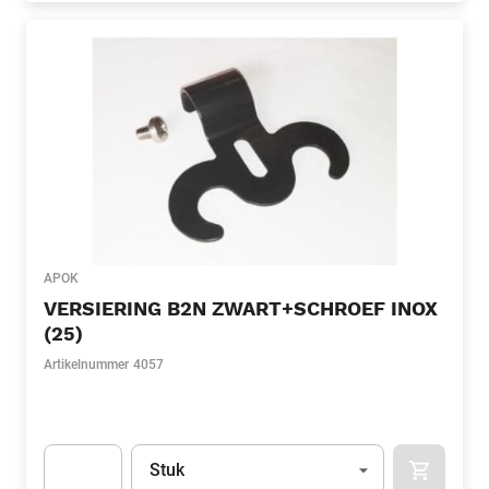
APOK
VERSIERING B2N ZWART+SCHROEF INOX
(25)
Artikelnummer
4057
Eenheid
(Optioneel)
Stuk
APOK.CA