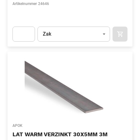
Artikelnummer
24646
Eenheid
(Optioneel)
Zak
APOK.CA
Apok.Product.Detail.AddToCart.Quantity
(Optioneel)
APOK
LAT WARM VERZINKT 30X5MM 3M