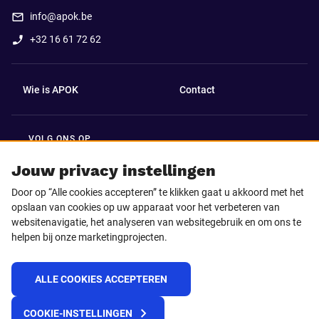
info@apok.be
+32 16 61 72 62
Wie is APOK
Contact
VOLG ONS OP
Facebook
LinkedIn
Jouw privacy instellingen
Door op “Alle cookies accepteren” te klikken gaat u akkoord met het
Instagram
TikTok
opslaan van cookies op uw apparaat voor het verbeteren van
websitenavigatie, het analyseren van websitegebruik en om ons te
helpen bij onze marketingprojecten.
Youtube
ALLE COOKIES ACCEPTEREN
© 2025 APOK
COOKIE-INSTELLINGEN