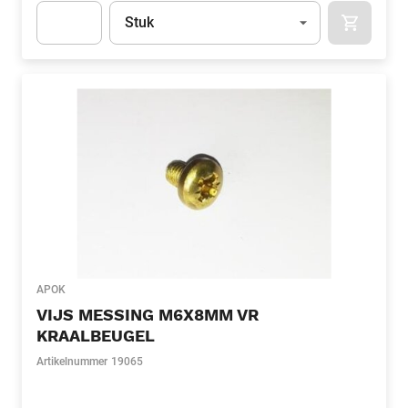
Eenheid
(Optioneel)
Stuk
APOK.CA
Apok.Product.Detail.AddToCart.Quantity
(Optioneel)
APOK
VIJS MESSING M6X8MM VR
KRAALBEUGEL
Artikelnummer
19065