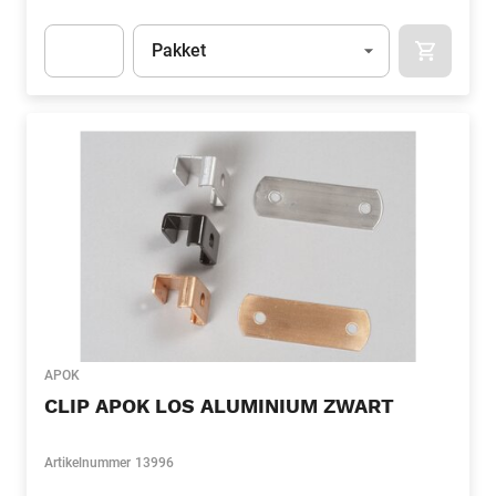
Eenheid
(Optioneel)
Pakket
APOK.CA
Apok.Product.Detail.AddToCart.Quantity
(Optioneel)
APOK
CLIP APOK LOS ALUMINIUM ZWART
Artikelnummer
13996