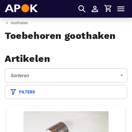
Winkelmandje
APOK
Men
Inloggen
Goothaken
Toebehoren goothaken
Artikelen
Sorteren:
(Optioneel)
Sorteren
FILTERS