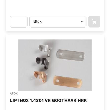
Eenheid
(Optioneel)
Stuk
APOK.CA
Apok.Product.Detail.AddToCart.Quantity
(Optioneel)
APOK
LIP INOX 1.4301 VR GOOTHAAK HRK