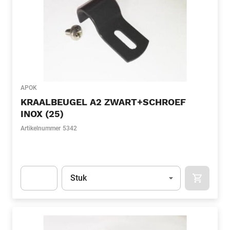
APOK
KRAALBEUGEL A2 ZWART+SCHROEF
INOX (25)
Artikelnummer
5342
Eenheid
(Optioneel)
Stuk
APOK.CA
Apok.Product.Detail.AddToCart.Quantity
(Optioneel)