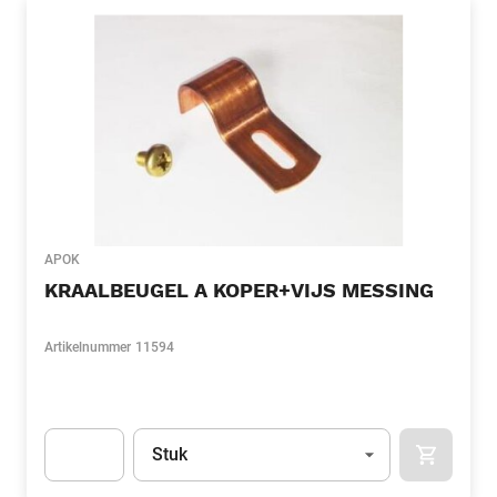
APOK
KRAALBEUGEL A KOPER+VIJS MESSING
Artikelnummer
11594
Eenheid
(Optioneel)
Stuk
APOK.CA
Apok.Product.Detail.AddToCart.Quantity
(Optioneel)