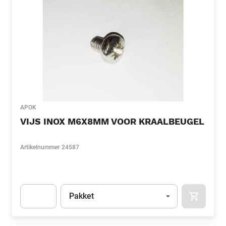
APOK
VIJS INOX M6X8MM VOOR KRAALBEUGEL
Artikelnummer
24587
Eenheid
(Optioneel)
Pakket
APOK.CA
Apok.Product.Detail.AddToCart.Quantity
(Optioneel)