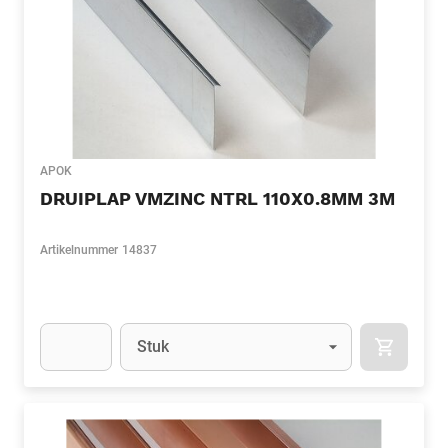
APOK
DRUIPLAP VMZINC NTRL 110X0.8MM 3M
Artikelnummer
14837
Eenheid
(Optioneel)
Stuk
APOK.CA
Apok.Product.Detail.AddToCart.Quantity
(Optioneel)