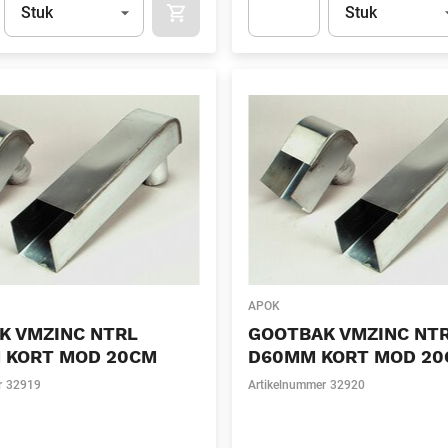
Stuk
Stuk
APOK.CATEGORY.PRODUCTS.CART.ADDT
t.Detail.AddToCart.Quantity
(Optioneel)
Apok.Product.Detail.AddToCart
APOK
K VMZINC NTRL
GOOTBAK VMZINC NT
 KORT MOD 20CM
D60MM KORT MOD 2
r
32919
Artikelnummer
32920