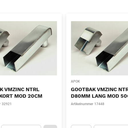
APOK
K VMZINC NTRL
GOOTBAK VMZINC NT
KORT MOD 20CM
D80MM LANG MOD 5
r
32921
Artikelnummer
17448
Eenheid
(Optioneel)
Eenheid
(Optionee