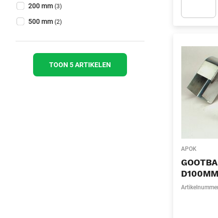
Lengte
(Optioneel)
200 mm
(3)
500 mm
(2)
Apok.Produc
TOON 5 ARTIKELEN
APOK
GOOTBA
D100MM
Artikelnumme