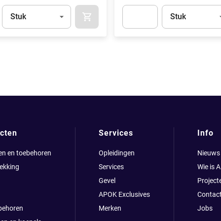
Eenheid
(Optioneel)
Eenheid
(Optionee
Stuk
Stuk
APOK.CATEGORY.PRODUCTS.CART.ADDT
t.Detail.AddToCart.Quantity
(Optioneel)
Apok.Product.Detail.AddToCart
cten
Services
Info
en en toebehoren
Opleidingen
Nieuws
ekking
Services
Wie is 
Gevel
Project
APOK Exclusives
Contac
behoren
Merken
Jobs