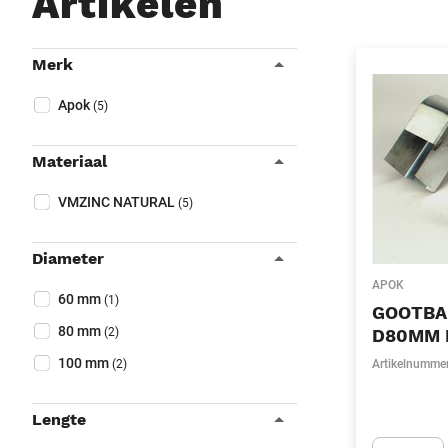
Artikelen
Filters
Merk
Sluit filters
Collapse filter
Merk
(Optioneel)
Apok
(5)
Materiaal
Collapse filter
Materiaal
(Optioneel)
VMZINC NATURAL
(5)
Diameter
Collapse filter
APOK
Diameter
(Optioneel)
60 mm
(1)
GOOTBA
80 mm
(2)
D80MM 
100 mm
(2)
Artikelnumme
Lengte
Collapse filter