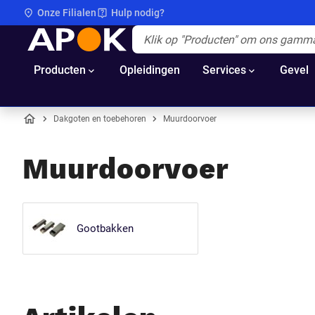
Onze Filialen
Hulp nodig?
APOK
Apok.Header.Search.Label
(Optioneel)
Producten
Opleidingen
Services
Gevel
Dakgoten en toebehoren
Muurdoorvoer
Home
Muurdoorvoer
Gootbakken