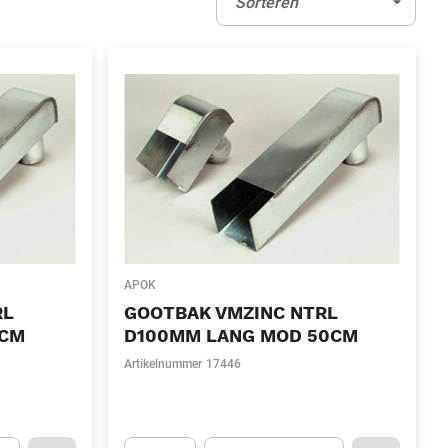
Sorteren
APOK
RL
GOOTBAK VMZINC NTRL
0CM
D100MM LANG MOD 50CM
Artikelnummer
17446
l)
Eenheid
(Optioneel)