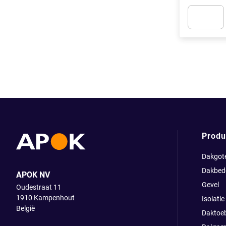
Apok.Produc
Produ
Dakgot
Dakbed
APOK NV
Gevel
Oudestraat 11
1910
Kampenhout
Isolatie
België
Daktoe