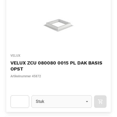
VELUX
VELUX ZCU 080080 0015 PL DAK BASIS
OPST
Artikelnummer
45872
Eenheid
(Optioneel)
Stuk
APOK.CA
Apok.Product.Detail.AddToCart.Quantity
(Optioneel)