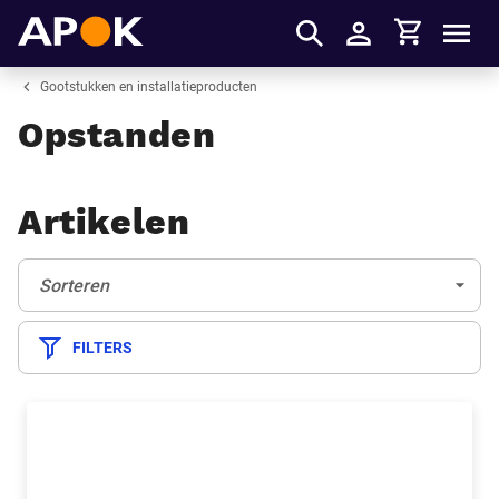
Winkelmandje
APOK
Men
Inloggen
Gootstukken en installatieproducten
Opstanden
Artikelen
Sorteren:
(Optioneel)
Sorteren
FILTERS