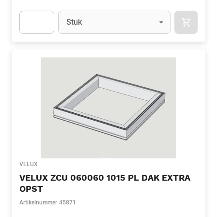
Eenheid
(Optioneel)
Stuk
APOK.CA
Apok.Product.Detail.AddToCart.Quantity
(Optioneel)
VELUX
VELUX ZCU 060060 1015 PL DAK EXTRA
OPST
Artikelnummer
45871