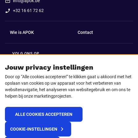
info@apok.be
+32 16 61 72 62
Wie is APOK
Contact
VOLG ONS OP
Facebook
LinkedIn
Jouw privacy instellingen
Door op “Alle cookies accepteren” te klikken gaat u akkoord met het
Instagram
TikTok
opslaan van cookies op uw apparaat voor het verbeteren van
websitenavigatie, het analyseren van websitegebruik en om ons te
helpen bij onze marketingprojecten.
Youtube
ALLE COOKIES ACCEPTEREN
© 2025 APOK
COOKIE-INSTELLINGEN
Levervoorwaarden
Cookies
Privacyverklaring