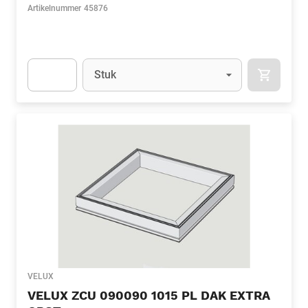
Artikelnummer
45876
Eenheid
(Optioneel)
Stuk
APOK.CA
Apok.Product.Detail.AddToCart.Quantity
(Optioneel)
VELUX
VELUX ZCU 090090 1015 PL DAK EXTRA