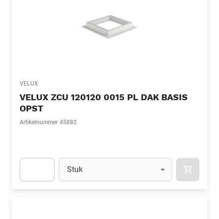
VELUX
VELUX ZCU 120120 0015 PL DAK BASIS
OPST
Artikelnummer
45882
Eenheid
(Optioneel)
Stuk
APOK.CA
Apok.Product.Detail.AddToCart.Quantity
(Optioneel)