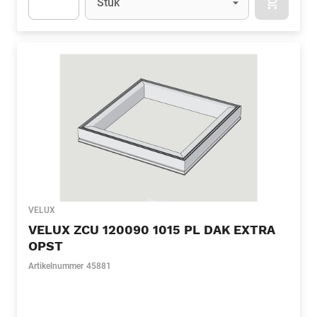
Stuk
APOK.CA
Apok.Product.Detail.AddToCart.Quantity
(Optioneel)
VELUX
VELUX ZCU 120090 1015 PL DAK EXTRA
OPST
Artikelnummer
45881