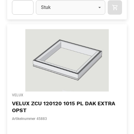
Eenheid
(Optioneel)
Stuk
APOK.CA
Apok.Product.Detail.AddToCart.Quantity
(Optioneel)
VELUX
VELUX ZCU 120120 1015 PL DAK EXTRA
OPST
Artikelnummer
45883