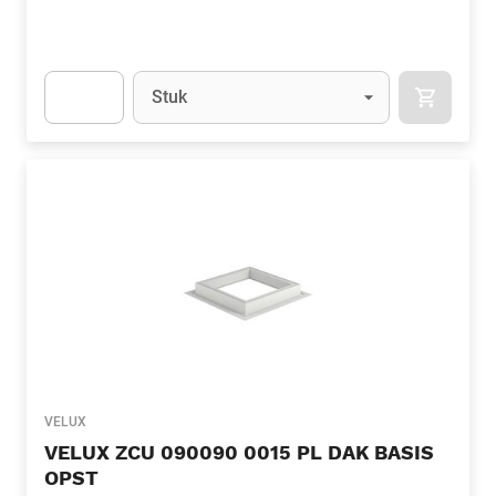
Eenheid
(Optioneel)
Stuk
APOK.CA
Apok.Product.Detail.AddToCart.Quantity
(Optioneel)
VELUX
VELUX ZCU 090090 0015 PL DAK BASIS
OPST