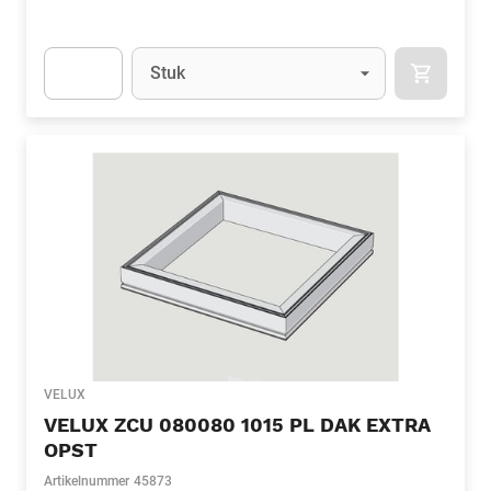
Eenheid
(Optioneel)
Stuk
APOK.CA
Apok.Product.Detail.AddToCart.Quantity
(Optioneel)
VELUX
VELUX ZCU 080080 1015 PL DAK EXTRA
OPST
Artikelnummer
45873