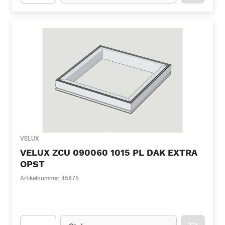
Apok.Product.Detail.AddToCart.Quantity
(Optioneel)
VELUX
VELUX ZCU 090060 1015 PL DAK EXTRA
OPST
Artikelnummer
45875
Eenheid
(Optioneel)