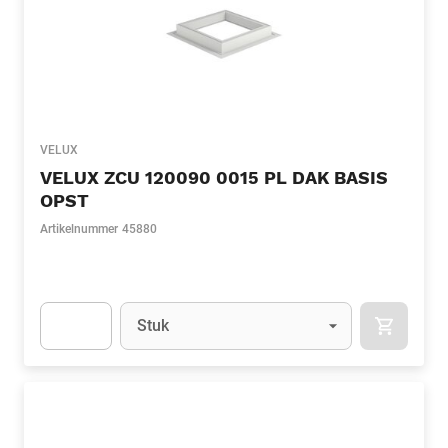
VELUX
VELUX ZCU 120090 0015 PL DAK BASIS
OPST
Artikelnummer
45880
Eenheid
(Optioneel)
Stuk
APOK.CA
Apok.Product.Detail.AddToCart.Quantity
(Optioneel)