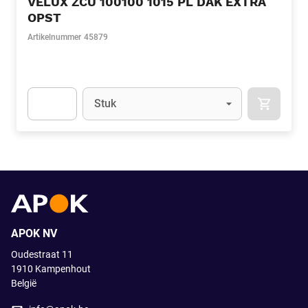
VELUX ZCU 100100 1015 PL DAK EXTRA
OPST
Artikelnummer
45879
Eenheid
(Optioneel)
Stuk
APOK.CA
Apok.Product.Detail.AddToCart.Quantity
(Optioneel)
APOK NV
Oudestraat 11
1910
Kampenhout
België