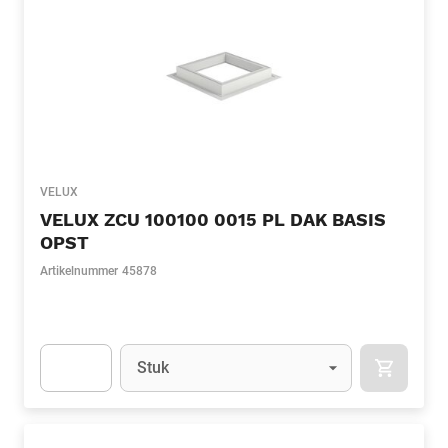
VELUX
VELUX ZCU 100100 0015 PL DAK BASIS
OPST
Artikelnummer
45878
Eenheid
(Optioneel)
Stuk
APOK.CA
Apok.Product.Detail.AddToCart.Quantity
(Optioneel)