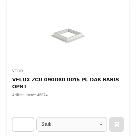
VELUX
VELUX ZCU 090060 0015 PL DAK BASIS
OPST
Artikelnummer
45874
Eenheid
(Optioneel)
Stuk
APOK.CA
Apok.Product.Detail.AddToCart.Quantity
(Optioneel)