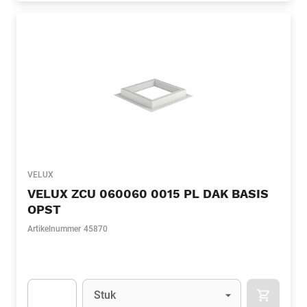
VELUX
VELUX ZCU 060060 0015 PL DAK BASIS
OPST
Artikelnummer
45870
Eenheid
(Optioneel)
Stuk
APOK.CA