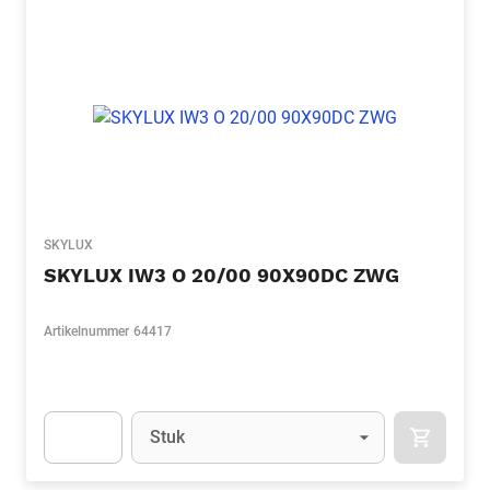
SKYLUX
SKYLUX IW3 O 20/00 90X90DC ZWG
Artikelnummer
64417
Eenheid
(Optioneel)
Stuk
APOK.CA
Apok.Product.Detail.AddToCart.Quantity
(Optioneel)