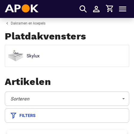
Winkelmandje
APOK
Men
Inloggen
Dakramen en koepels
Platdakvensters
Skylux
Artikelen
Sorteren:
(Optioneel)
Sorteren
FILTERS