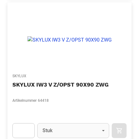
SKYLUX
SKYLUX IW3 V Z/OPST 90X90 ZWG
Artikelnummer
64418
Eenheid
(Optioneel)
Stuk
APOK.CA