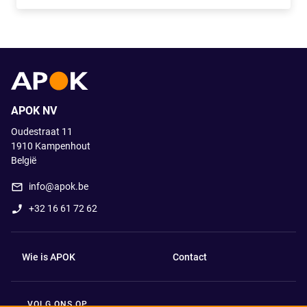
Apok.Product.Detail.AddToCart.Quantity
(Optioneel)
APOK NV
Oudestraat 11
1910
Kampenhout
België
info@apok.be
+32 16 61 72 62
Wie is APOK
Contact
VOLG ONS OP