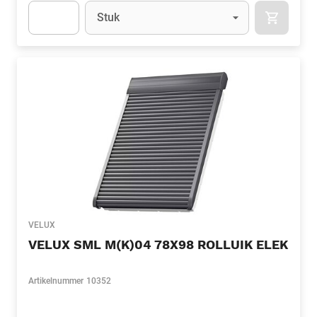
Eenheid
(Optioneel)
Stuk
APOK.CA
Apok.Product.Detail.AddToCart.Quantity
(Optioneel)
VELUX
VELUX SML M(K)04 78X98 ROLLUIK ELEK
Artikelnummer
10352