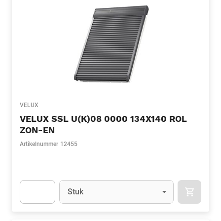
VELUX
VELUX SSL U(K)08 0000 134X140 ROL
ZON-EN
Artikelnummer
12455
Eenheid
(Optioneel)
Stuk
APOK.CA
Apok.Product.Detail.AddToCart.Quantity
(Optioneel)