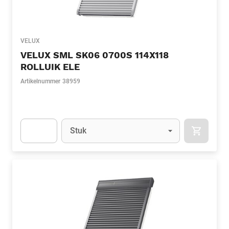
VELUX
VELUX SML SK06 0700S 114X118
ROLLUIK ELE
Artikelnummer
38959
Eenheid
(Optioneel)
Stuk
APOK.CA
Apok.Product.Detail.AddToCart.Quantity
(Optioneel)