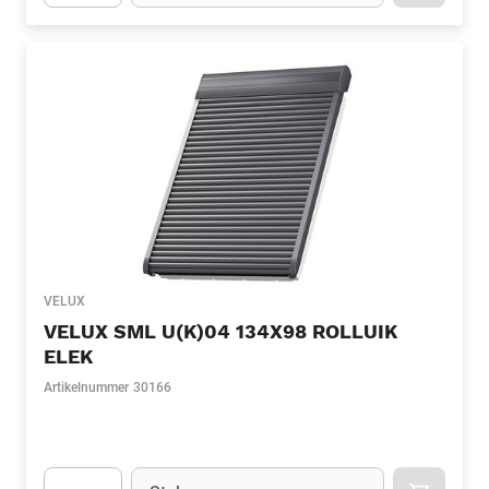
Apok.Product.Detail.AddToCart.Quantity
(Optioneel)
VELUX
VELUX SML U(K)04 134X98 ROLLUIK
ELEK
Artikelnummer
30166
Eenheid
(Optioneel)