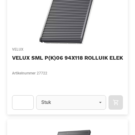
VELUX
VELUX SML P(K)06 94X118 ROLLUIK ELEK
Artikelnummer
27722
Eenheid
(Optioneel)
Stuk
APOK.CA
Apok.Product.Detail.AddToCart.Quantity
(Optioneel)