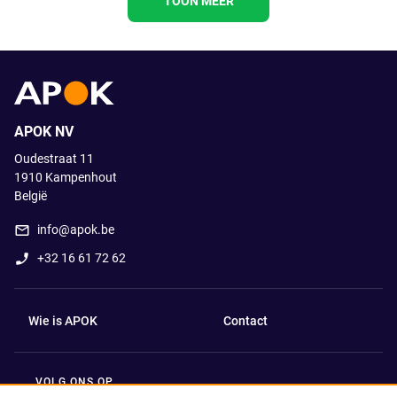
TOON MEER
APOK NV
Oudestraat 11
1910
Kampenhout
België
info@apok.be
+32 16 61 72 62
Wie is APOK
Contact
VOLG ONS OP