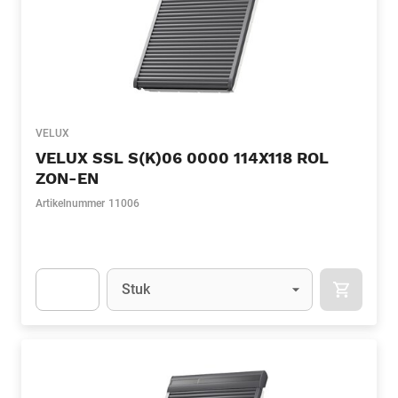
VELUX
VELUX SSL S(K)06 0000 114X118 ROL
ZON-EN
Artikelnummer
11006
Eenheid
(Optioneel)
Stuk
APOK.CA
Apok.Product.Detail.AddToCart.Quantity
(Optioneel)