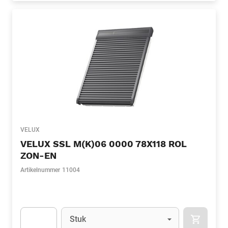
VELUX
VELUX SSL M(K)06 0000 78X118 ROL
ZON-EN
Artikelnummer
11004
Eenheid
(Optioneel)
Stuk
APOK.CA