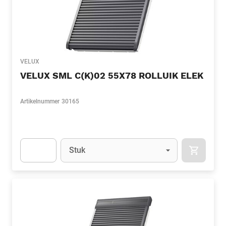
VELUX
VELUX SML C(K)02 55X78 ROLLUIK ELEK
Artikelnummer
30165
Eenheid
(Optioneel)
Stuk
APOK.CA
Apok.Product.Detail.AddToCart.Quantity
(Optioneel)