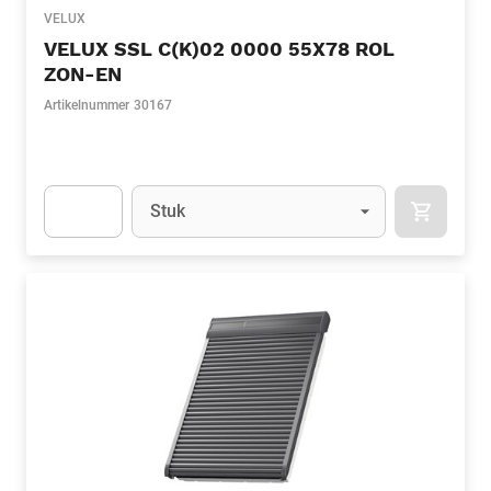
VELUX
VELUX SSL C(K)02 0000 55X78 ROL
ZON-EN
Artikelnummer
30167
Eenheid
(Optioneel)
Stuk
APOK.CA
Apok.Product.Detail.AddToCart.Quantity
(Optioneel)