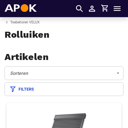
Winkelmandje
APOK
Men
Inloggen
Toebehoren VELUX
Rolluiken
Artikelen
Sorteren:
(Optioneel)
Sorteren
FILTERS