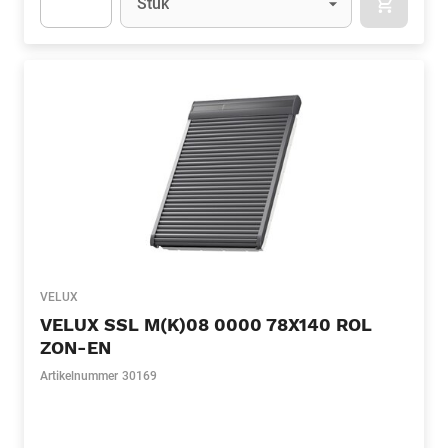
Stuk
APOK.CA
Apok.Product.Detail.AddToCart.Quantity
(Optioneel)
VELUX
VELUX SSL M(K)08 0000 78X140 ROL
ZON-EN
Artikelnummer
30169