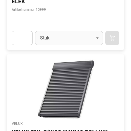
ELEK
Artikelnummer
10999
Eenheid
(Optioneel)
Stuk
APOK.CA
Apok.Product.Detail.AddToCart.Quantity
(Optioneel)
VELUX