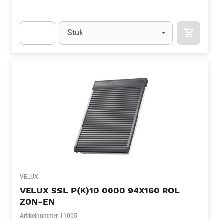
Eenheid
(Optioneel)
Stuk
APOK.CA
Apok.Product.Detail.AddToCart.Quantity
(Optioneel)
VELUX
VELUX SSL P(K)10 0000 94X160 ROL
ZON-EN
Artikelnummer
11005