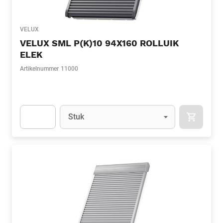
VELUX
VELUX SML P(K)10 94X160 ROLLUIK
ELEK
Artikelnummer
11000
Eenheid
(Optioneel)
Stuk
APOK.CA
Apok.Product.Detail.AddToCart.Quantity
(Optioneel)