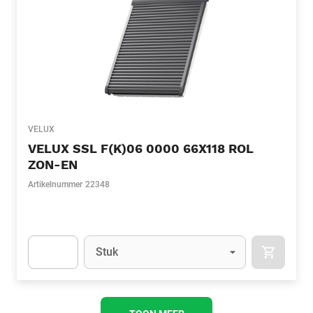
VELUX
VELUX SSL F(K)06 0000 66X118 ROL
ZON-EN
Artikelnummer
22348
Eenheid
(Optioneel)
Stuk
APOK.CA
Apok.Product.Detail.AddToCart.Quantity
(Optioneel)