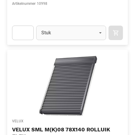
Artikelnummer
10998
Eenheid
(Optioneel)
Stuk
APOK.CA
Apok.Product.Detail.AddToCart.Quantity
(Optioneel)
VELUX
VELUX SML M(K)08 78X140 ROLLUIK