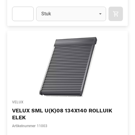
Eenheid
(Optioneel)
Stuk
APOK.CA
Apok.Product.Detail.AddToCart.Quantity
(Optioneel)
VELUX
VELUX SML U(K)08 134X140 ROLLUIK
ELEK
Artikelnummer
11003