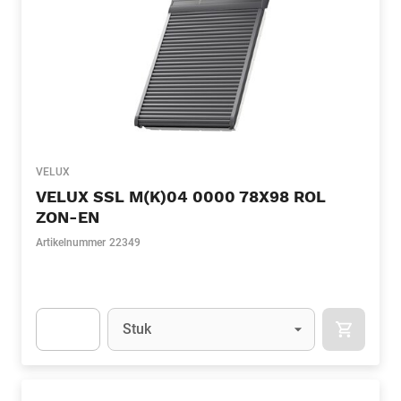
VELUX
VELUX SSL M(K)04 0000 78X98 ROL
ZON-EN
Artikelnummer
22349
Eenheid
(Optioneel)
Stuk
APOK.CA
Apok.Product.Detail.AddToCart.Quantity
(Optioneel)