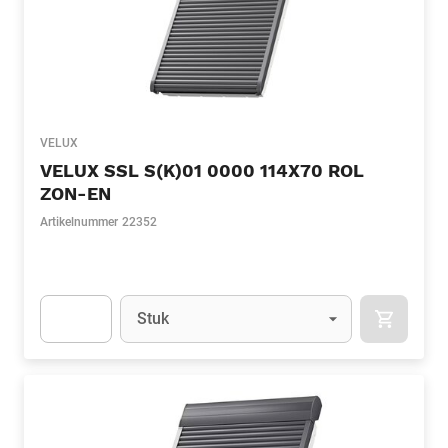
VELUX
VELUX SSL S(K)01 0000 114X70 ROL
ZON-EN
Artikelnummer
22352
Eenheid
(Optioneel)
Stuk
APOK.CA
Apok.Product.Detail.AddToCart.Quantity
(Optioneel)