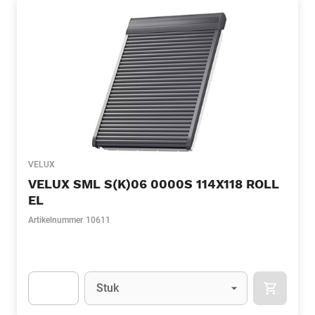
VELUX
VELUX SML S(K)06 0000S 114X118 ROLL
EL
Artikelnummer
10611
Eenheid
(Optioneel)
Stuk
APOK.CA
Apok.Product.Detail.AddToCart.Quantity
(Optioneel)