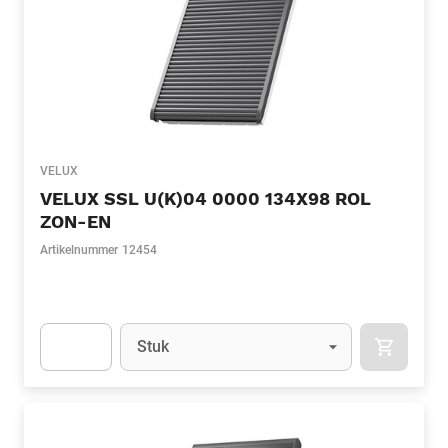
VELUX
VELUX SSL U(K)04 0000 134X98 ROL
ZON-EN
Artikelnummer
12454
Eenheid
(Optioneel)
Stuk
APOK.CA
Apok.Product.Detail.AddToCart.Quantity
(Optioneel)