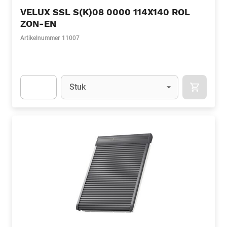
VELUX SSL S(K)08 0000 114X140 ROL
ZON-EN
Artikelnummer
11007
Eenheid
(Optioneel)
Stuk
APOK.CA
Apok.Product.Detail.AddToCart.Quantity
(Optioneel)