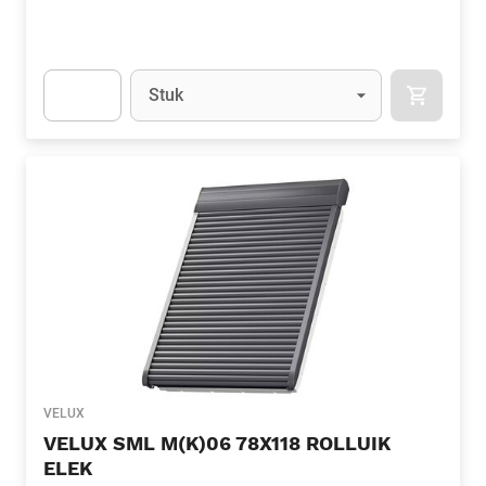
Eenheid
(Optioneel)
Stuk
APOK.CA
Apok.Product.Detail.AddToCart.Quantity
(Optioneel)
VELUX
VELUX SML M(K)06 78X118 ROLLUIK
ELEK