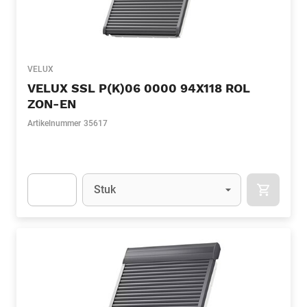
VELUX
VELUX SSL P(K)06 0000 94X118 ROL
ZON-EN
Artikelnummer
35617
Eenheid
(Optioneel)
Stuk
APOK.CA
Apok.Product.Detail.AddToCart.Quantity
(Optioneel)