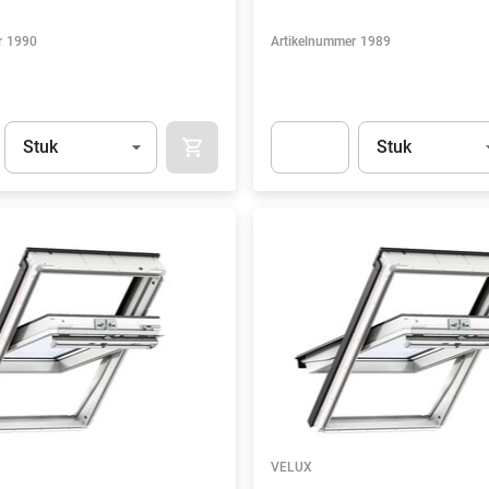
r
1990
Artikelnummer
1989
Eenheid
(Optioneel)
Eenheid
(Optionee
Stuk
Stuk
APOK.CATEGORY.PRODUCTS.CART.ADDT
t.Detail.AddToCart.Quantity
(Optioneel)
Apok.Product.Detail.AddToCart
VELUX