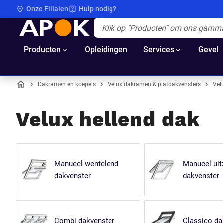
Onze Filialen
Hulp nodig?
APOK
Apok.Header.Search.Label
(Optioneel)
Producten
Opleidingen
Services
Gevel
Dakramen en koepels
Velux dakramen & platdakvensters
Vel
Home
Velux hellend dak
Manueel wentelend
Manueel uit
dakvenster
dakvenster
Combi dakvenster
Classico da