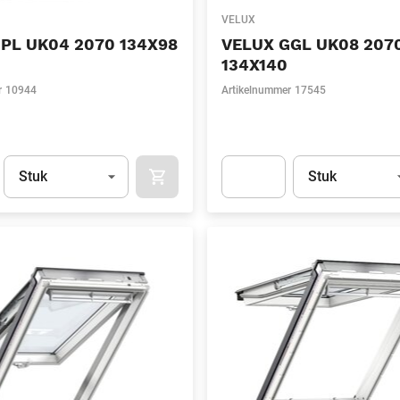
VELUX
PL UK04 2070 134X98
VELUX GGL UK08 207
134X140
r
10944
Artikelnummer
17545
Eenheid
(Optioneel)
Eenheid
(Optionee
Stuk
Stuk
APOK.CATEGORY.PRODUCTS.CART.ADDT
t.Detail.AddToCart.Quantity
(Optioneel)
Apok.Product.Detail.AddToCart