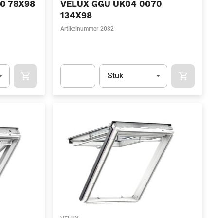
0 78X98
VELUX GGU UK04 0070
134X98
Artikelnummer
2082
l)
Eenheid
(Optioneel)
Stuk
OCART
APOK.CATEGORY.PRODUCTS.CART.ADDTOCART
APOK.CAT
.Quantity
(Optioneel)
Apok.Product.Detail.AddToCart.Quantity
(Optione