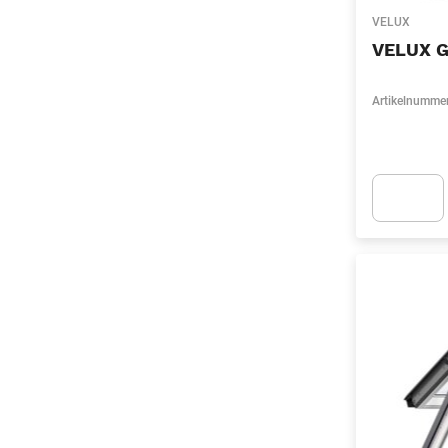
VELUX
VELUX G
Artikelnumme
Apok.Produc