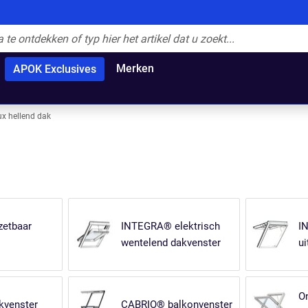
Merken
APOK Exclusives
ux hellend dak
zetbaar
INTEGRA® elektrisch
I
wentelend dakvenster
ui
O
kvenster
CABRIO® balkonvenster