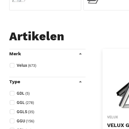
Artikelen
Filters
Merk
Sluit filters
Collapse filter
Merk
(Optioneel)
Velux
(673)
Type
Collapse filter
Type
(Optioneel)
GDL
(5)
GGL
(278)
GGLS
(35)
VELUX
GGU
(156)
VELUX G