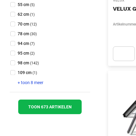
VELUX
Hoogte
(Optioneel)
55 cm
(5)
VELUX G
62 cm
(1)
70 cm
(12)
Artikelnumme
78 cm
(30)
94 cm
(7)
95 cm
(2)
98 cm
(142)
Apok.Produc
109 cm
(1)
+ toon 8 meer
TOON 673 ARTIKELEN