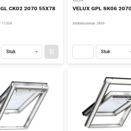
VELUX
GL CK02 2070 55X78
VELUX GPL SK06 2070
r
11304
Artikelnummer
3869
Eenheid
(Optioneel)
Eenheid
(Optionee
Stuk
Stuk
APOK.CATEGORY.PRODUCTS.CART.ADDT
t.Detail.AddToCart.Quantity
(Optioneel)
Apok.Product.Detail.AddToCart