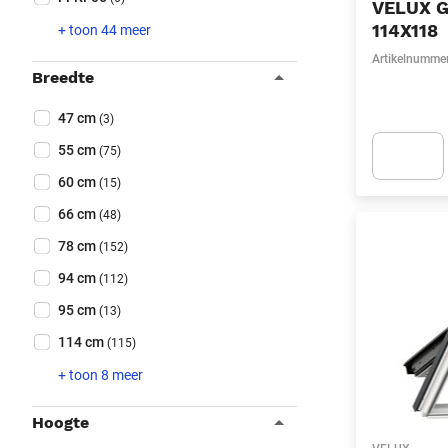
VELUX 
114X118
+ toon 44 meer
Artikelnumme
Breedte
Collapse filter
Breedte
(Optioneel)
47 cm
(3)
55 cm
(75)
60 cm
(15)
Apok.Produc
66 cm
(48)
78 cm
(152)
94 cm
(112)
95 cm
(13)
114 cm
(115)
+ toon 8 meer
Hoogte
Collapse filter