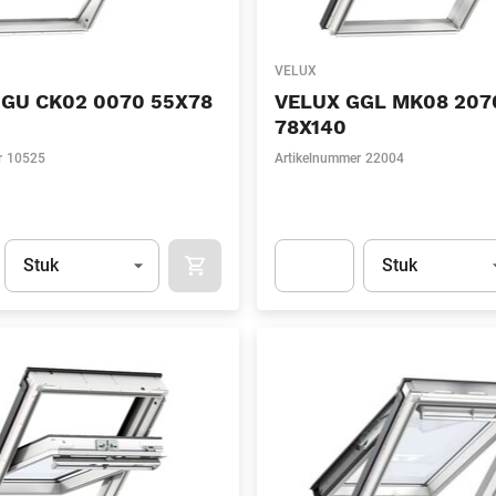
VELUX
GU CK02 0070 55X78
VELUX GGL MK08 207
78X140
r
10525
Artikelnummer
22004
Eenheid
(Optioneel)
Eenheid
(Optionee
Stuk
Stuk
APOK.CATEGORY.PRODUCTS.CART.ADDT
t.Detail.AddToCart.Quantity
(Optioneel)
Apok.Product.Detail.AddToCart