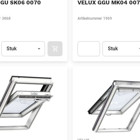
GGU SK06 0070
VELUX GGU MK04 007
r
3868
Artikelnummer
1969
Eenheid
(Optioneel)
Eenheid
(Optionee
Stuk
Stuk
APOK.CATEGORY.PRODUCTS.CART.ADDT
t.Detail.AddToCart.Quantity
(Optioneel)
Apok.Product.Detail.AddToCart