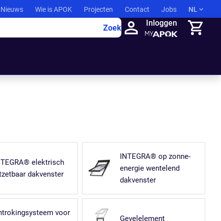
Nieuws
Wie is APOK
Projecten
Contact
Jobs
NL
Inloggen
Zoek
Winkelma
INTEGRA® op zonne-
NTEGRA® elektrisch
energie wentelend
tzetbaar dakvenster
dakvenster
ntrokingsysteem voor
Gevelelement