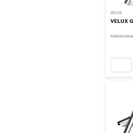
VELUX
VELUX G
Artikelnumme
Apok.Produc