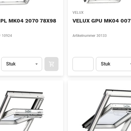
VELUX
PL MK04 2070 78X98
VELUX GPU MK04 007
r
10924
Artikelnummer
30133
Eenheid
(Optioneel)
Eenheid
(Optionee
Stuk
Stuk
APOK.CATEGORY.PRODUCTS.CART.ADDT
t.Detail.AddToCart.Quantity
(Optioneel)
Apok.Product.Detail.AddToCart