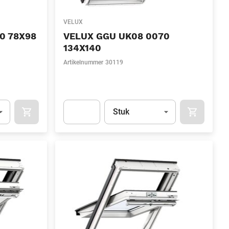
VELUX
0 78X98
VELUX GGU UK08 0070
134X140
Artikelnummer
30119
l)
Eenheid
(Optioneel)
Stuk
OCART
APOK.CATEGORY.PRODUCTS.CART.ADDTOCART
APOK.CAT
.Quantity
(Optioneel)
Apok.Product.Detail.AddToCart.Quantity
(Optione