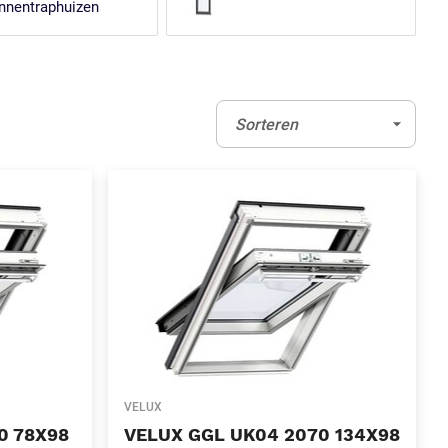
nnentraphuizen
Sorteren:
(Optioneel)
Sorteren
VELUX
0 78X98
VELUX GGL UK04 2070 134X98