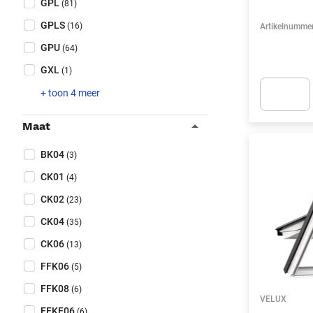
GPL
(81)
GPLS
(16)
Artikelnumme
GPU
(64)
GXL
(1)
+ toon 4 meer
Apok.Produc
Maat
Collapse filter
Maat
(Optioneel)
BK04
(3)
CK01
(4)
CK02
(23)
CK04
(35)
CK06
(13)
FFK06
(5)
FFK08
(6)
VELUX
FFKF06
(6)