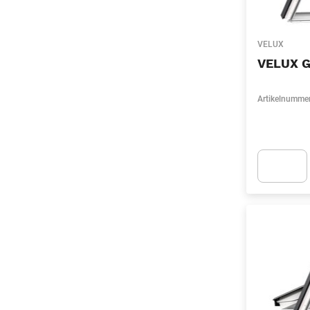
VELUX
VELUX G
Artikelnumme
Apok.Produc