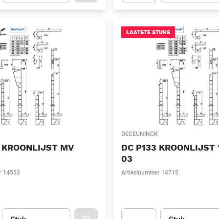
t.Detail.AddToCart.Quantity
(Optioneel)
Apok.Product.Detail.AddToCart
LAATSTE STUKS
DECEUNINCK
 KROONLIJST MV
DC P133 KROONLIJST
03
r
14553
Artikelnummer
14715
Eenheid
(Optioneel)
Eenheid
(Optionee