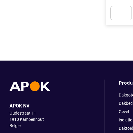
Apok.Produc
Produ
Dakgot
Dakbed
APOK NV
Gevel
Oudestraat 11
1910
Kampenhout
Isolatie
België
Daktoe