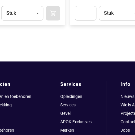
Eenheid
(Optioneel)
Eenheid
(Optionee
Stuk
Stuk
APOK.CATEGORY.PRODUCTS.CART.ADDT
t.Detail.AddToCart.Quantity
(Optioneel)
Apok.Product.Detail.AddToCart
cten
Services
Info
en en toebehoren
Opleidingen
Nieuws
ekking
Services
Wie is 
Gevel
Project
APOK Exclusives
Contac
behoren
Merken
Jobs