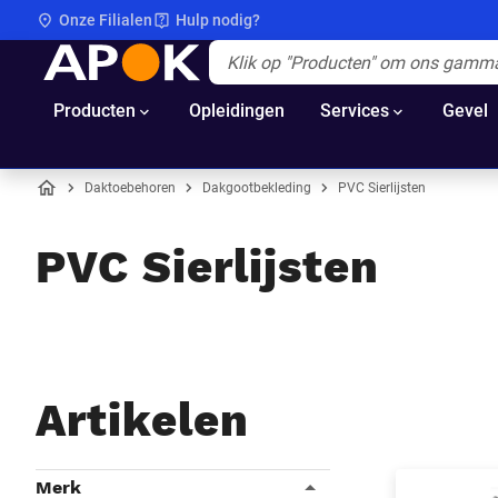
Onze Filialen
Hulp nodig?
APOK
Apok.Header.Search.Label
(Optioneel)
Producten
Opleidingen
Services
Gevel
Daktoebehoren
Dakgootbekleding
PVC Sierlijsten
Home
PVC Sierlijsten
Artikelen
Filters
Merk