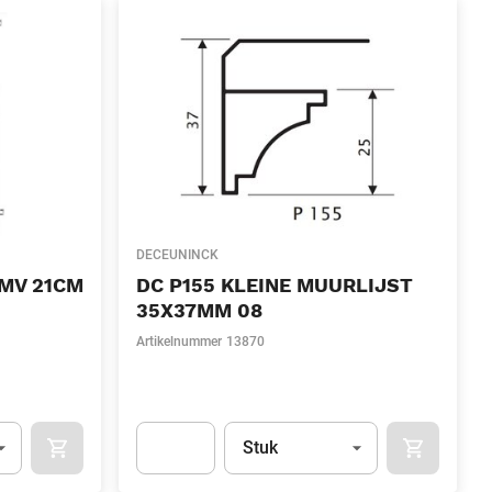
DECEUNINCK
 MV 21CM
DC P155 KLEINE MUURLIJST
35X37MM 08
Artikelnummer
13870
l)
Eenheid
(Optioneel)
Stuk
OCART
APOK.CATEGORY.PRODUCTS.CART.ADDTOCART
APOK.CAT
.Quantity
(Optioneel)
Apok.Product.Detail.AddToCart.Quantity
(Optione