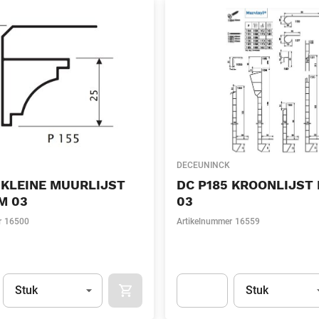
DECEUNINCK
 KLEINE MUURLIJST
DC P185 KROONLIJST
M 03
03
r
16500
Artikelnummer
16559
Eenheid
(Optioneel)
Eenheid
(Optionee
Stuk
Stuk
APOK.CATEGORY.PRODUCTS.CART.ADDT
t.Detail.AddToCart.Quantity
(Optioneel)
Apok.Product.Detail.AddToCart