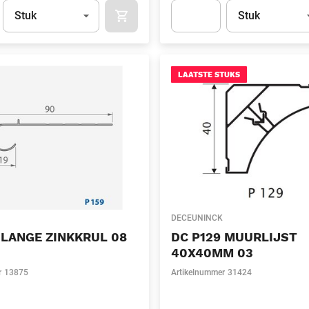
Eenheid
(Optioneel)
Eenheid
(Optionee
Stuk
Stuk
APOK.CATEGORY.PRODUCTS.CART.ADDT
t.Detail.AddToCart.Quantity
(Optioneel)
Apok.Product.Detail.AddToCart
LAATSTE STUKS
DECEUNINCK
 LANGE ZINKKRUL 08
DC P129 MUURLIJST
40X40MM 03
r
13875
Artikelnummer
31424