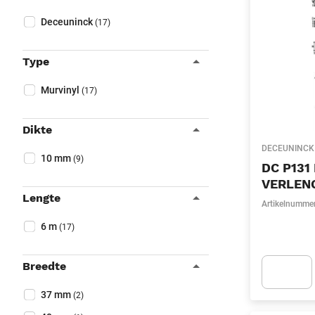
Sluit filters
Collapse filter
Merk
(Optioneel)
Deceuninck
(17)
Type
Collapse filter
Type
(Optioneel)
Murvinyl
(17)
Dikte
Collapse filter
DECEUNINCK
Dikte
(Optioneel)
10 mm
(9)
DC P131
VERLEN
Lengte
Artikelnumme
Collapse filter
Lengte
(Optioneel)
6 m
(17)
Breedte
Collapse filter
Breedte
(Optioneel)
37 mm
Apok.Produc
(2)