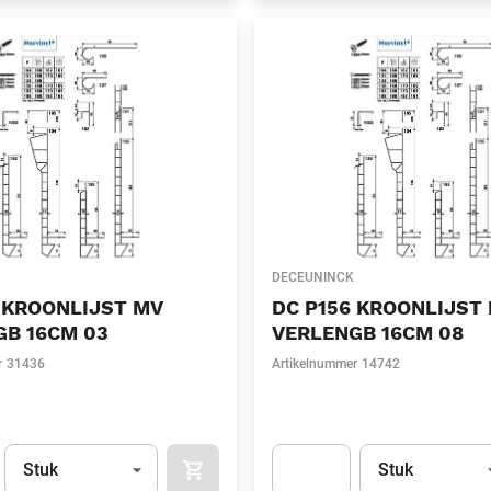
DECEUNINCK
 KROONLIJST MV
DC P156 KROONLIJST
GB 16CM 03
VERLENGB 16CM 08
r
31436
Artikelnummer
14742
Eenheid
(Optioneel)
Eenheid
(Optionee
Stuk
Stuk
APOK.CATEGORY.PRODUCTS.CART.ADDT