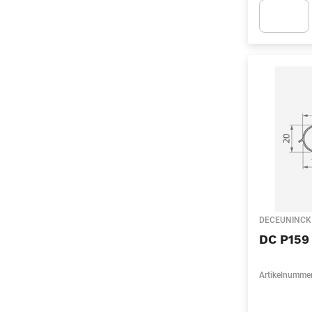
Apok.Produc
DECEUNINCK
DC P159
Artikelnumme