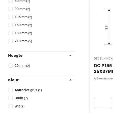
40 mm
(1)
90 mm
(2)
135 mm
(2)
160 mm
(2)
180 mm
(2)
210 mm
(5)
Hoogte
DECEUNINCK
Collapse filter
DC P155
Hoogte
(Optioneel)
20 mm
(2)
35X37M
Artikelnumme
Kleur
Collapse filter
Kleur
(Optioneel)
Antraciet grijs
(1)
Bruin
(7)
Wit
(9)
Apok.Produc