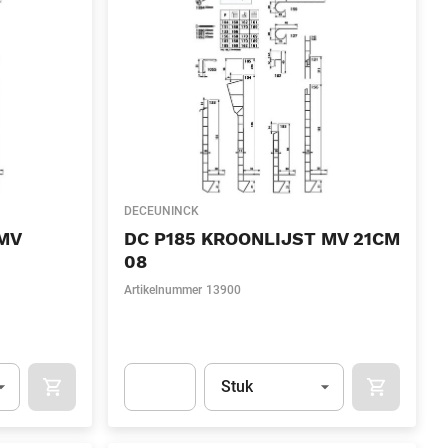
DECEUNINCK
MV
DC P185 KROONLIJST MV 21CM
08
Artikelnummer
13900
l)
Eenheid
(Optioneel)
Stuk
OCART
APOK.CATEGORY.PRODUCTS.CART.ADDTOCART
APOK.CAT
.Quantity
(Optioneel)
Apok.Product.Detail.AddToCart.Quantity
(Optione