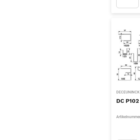
Apok.Produc
DECEUNINCK
DC P102
Artikelnumme