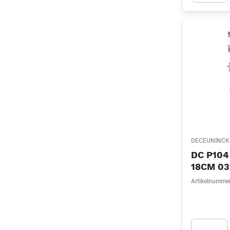
Apok.Produc
DECEUNINCK
DC P104
18CM 03
Artikelnumme