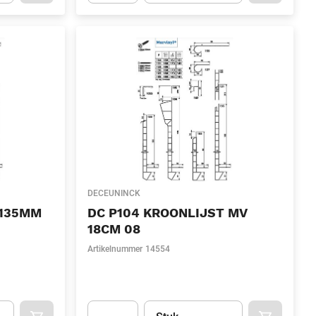
.Quantity
(Optioneel)
Apok.Product.Detail.AddToCart.Quantity
(Optione
DECEUNINCK
 135MM
DC P104 KROONLIJST MV
18CM 08
Artikelnummer
14554
l)
Eenheid
(Optioneel)