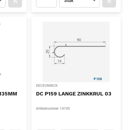
Stuk
OCART
APOK.CATEGORY.PRODUCTS.CART.ADDTOCART
APOK.CAT
.Quantity
(Optioneel)
Apok.Product.Detail.AddToCart.Quantity
(Optione
DECEUNINCK
 135MM
DC P159 LANGE ZINKKRUL 03
Artikelnummer
14745