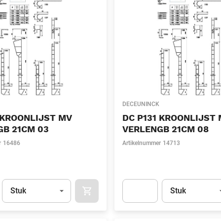
DECEUNINCK
 KROONLIJST MV
DC P131 KROONLIJST 
GB 21CM 03
VERLENGB 21CM 08
r
16486
Artikelnummer
14713
Eenheid
(Optioneel)
Eenheid
(Optionee
Stuk
Stuk
APOK.CATEGORY.PRODUCTS.CART.ADDT
t.Detail.AddToCart.Quantity
(Optioneel)
Apok.Product.Detail.AddToCart