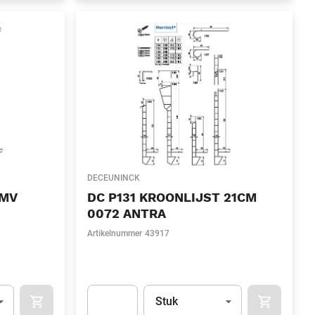
DECEUNINCK
 MV
DC P131 KROONLIJST 21CM
0072 ANTRA
Artikelnummer
43917
l)
Eenheid
(Optioneel)
Stuk
OCART
APOK.CATEGORY.PRODUCTS.CART.ADDTOCART
APOK.CAT