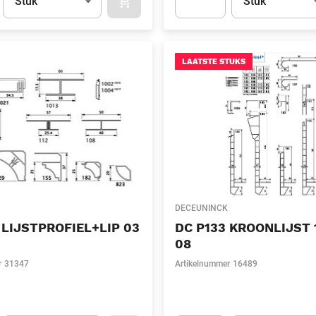
Stuk
Stuk
APOK.CATEGORY.PRODUCTS.CART.ADDT
t.Detail.AddToCart.Quantity
(Optioneel)
Apok.Product.Detail.AddToCart
LAATSTE STUKS
DECEUNINCK
 LIJSTPROFIEL+LIP 03
DC P133 KROONLIJST
08
r
31347
Artikelnummer
16489