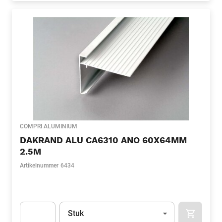
COMPRI ALUMINIUM
DAKRAND ALU CA6310 ANO 60X64MM
2.5M
Artikelnummer
6434
Eenheid
(Optioneel)
Stuk
APOK.CA