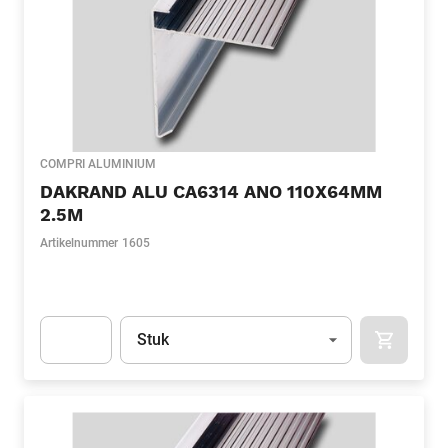
COMPRI ALUMINIUM
DAKRAND ALU CA6314 ANO 110X64MM
2.5M
Artikelnummer
1605
Eenheid
(Optioneel)
Stuk
APOK.CA
Apok.Product.Detail.AddToCart.Quantity
(Optioneel)