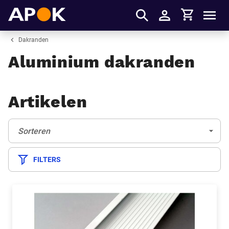
Winkelmandje
APOK
Men
Inloggen
Dakranden
Aluminium dakranden
Artikelen
Sorteren:
(Optioneel)
Sorteren
FILTERS