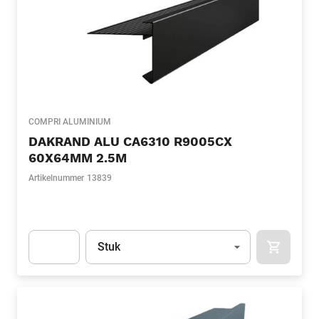
COMPRI ALUMINIUM
DAKRAND ALU CA6310 R9005CX
60X64MM 2.5M
Artikelnummer
13839
Eenheid
(Optioneel)
Stuk
APOK.CA
Apok.Product.Detail.AddToCart.Quantity
(Optioneel)