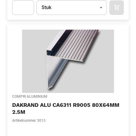
Eenheid
(Optioneel)
Stuk
APOK.CA
Apok.Product.Detail.AddToCart.Quantity
(Optioneel)
COMPRI ALUMINIUM
DAKRAND ALU CA6311 R9005 80X64MM
2.5M
Artikelnummer
3013