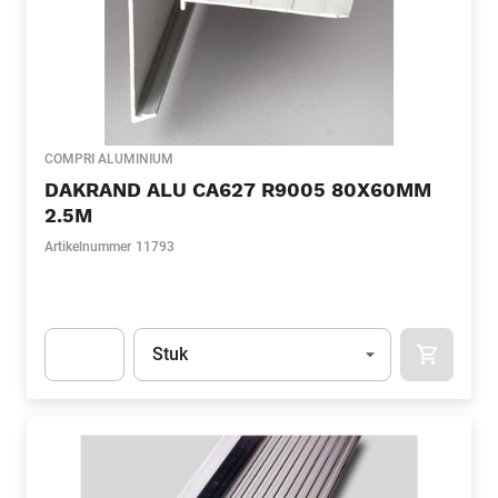
COMPRI ALUMINIUM
DAKRAND ALU CA627 R9005 80X60MM
2.5M
Artikelnummer
11793
Eenheid
(Optioneel)
Stuk
APOK.CA
Apok.Product.Detail.AddToCart.Quantity
(Optioneel)