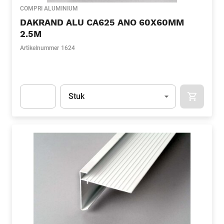
COMPRI ALUMINIUM
DAKRAND ALU CA625 ANO 60X60MM
2.5M
Artikelnummer
1624
Eenheid
(Optioneel)
Stuk
APOK.CA
Apok.Product.Detail.AddToCart.Quantity
(Optioneel)