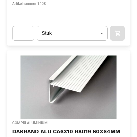
Artikelnummer
1408
Eenheid
(Optioneel)
Stuk
APOK.CA
Apok.Product.Detail.AddToCart.Quantity
(Optioneel)
COMPRI ALUMINIUM
DAKRAND ALU CA6310 R8019 60X64MM