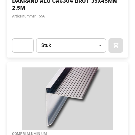
DAKRAND ALU CA6304 BRUT 35X45MM
2.5M
Artikelnummer
1556
Eenheid
(Optioneel)
Stuk
APOK.CA
Apok.Product.Detail.AddToCart.Quantity
(Optioneel)
COMPRI ALUMINIUM