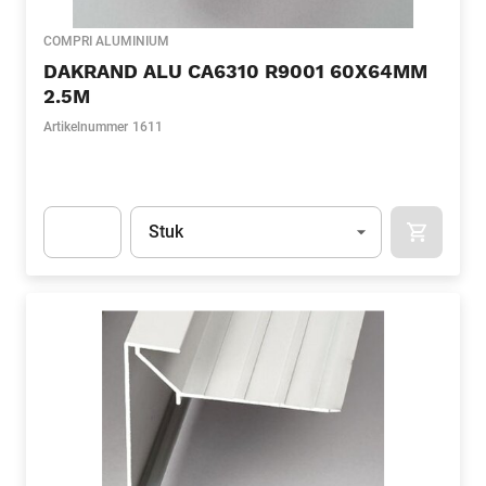
COMPRI ALUMINIUM
DAKRAND ALU CA6310 R9001 60X64MM
2.5M
Artikelnummer
1611
Eenheid
(Optioneel)
Stuk
APOK.CA
Apok.Product.Detail.AddToCart.Quantity
(Optioneel)