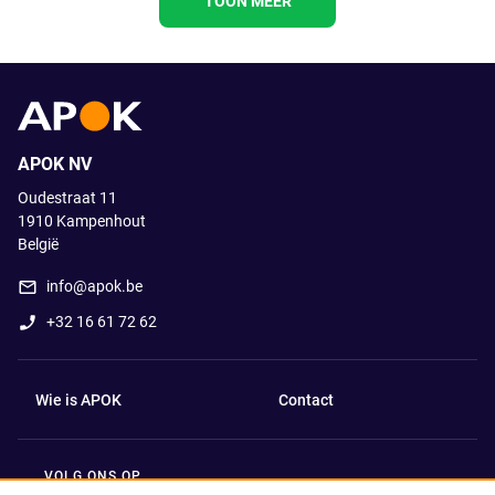
TOON MEER
APOK NV
Oudestraat 11
1910
Kampenhout
België
info@apok.be
+32 16 61 72 62
Wie is APOK
Contact
VOLG ONS OP