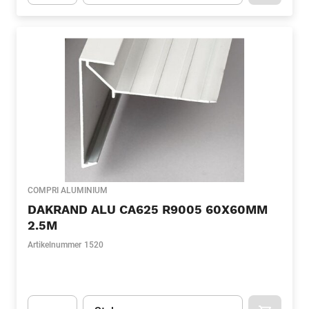
Apok.Product.Detail.AddToCart.Quantity
(Optioneel)
COMPRI ALUMINIUM
DAKRAND ALU CA625 R9005 60X60MM
2.5M
Artikelnummer
1520
Eenheid
(Optioneel)