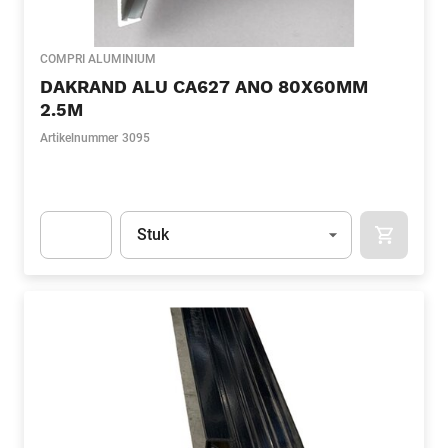
COMPRI ALUMINIUM
DAKRAND ALU CA627 ANO 80X60MM
2.5M
Artikelnummer
3095
Eenheid
(Optioneel)
Stuk
APOK.CA
Apok.Product.Detail.AddToCart.Quantity
(Optioneel)