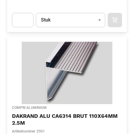
Eenheid
(Optioneel)
Stuk
APOK.CA
Apok.Product.Detail.AddToCart.Quantity
(Optioneel)
COMPRI ALUMINIUM
DAKRAND ALU CA6314 BRUT 110X64MM
2.5M
Artikelnummer
2901