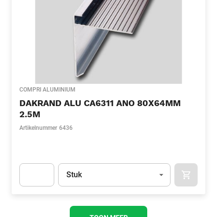
COMPRI ALUMINIUM
DAKRAND ALU CA6311 ANO 80X64MM
2.5M
Artikelnummer
6436
Eenheid
(Optioneel)
Stuk
APOK.CA
Apok.Product.Detail.AddToCart.Quantity
(Optioneel)