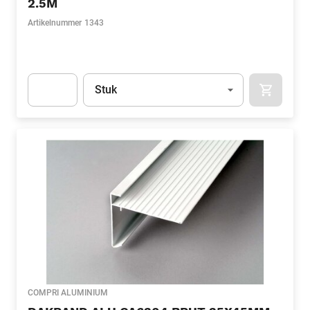
2.5M
Artikelnummer
1343
Eenheid
(Optioneel)
Stuk
APOK.CA
Apok.Product.Detail.AddToCart.Quantity
(Optioneel)
COMPRI ALUMINIUM