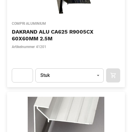
COMPRI ALUMINIUM
DAKRAND ALU CA625 R9005CX
60X60MM 2.5M
Artikelnummer
41201
Eenheid
(Optioneel)
Stuk
APOK.CA
Apok.Product.Detail.AddToCart.Quantity
(Optioneel)