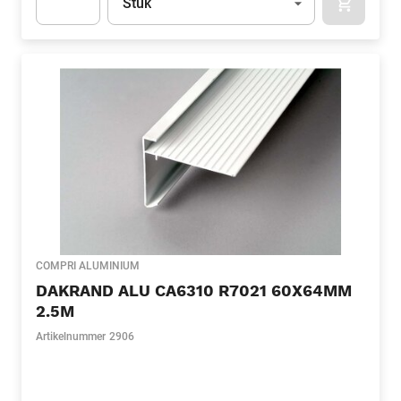
Stuk
APOK.CA
Apok.Product.Detail.AddToCart.Quantity
(Optioneel)
COMPRI ALUMINIUM
DAKRAND ALU CA6310 R7021 60X64MM
2.5M
Artikelnummer
2906