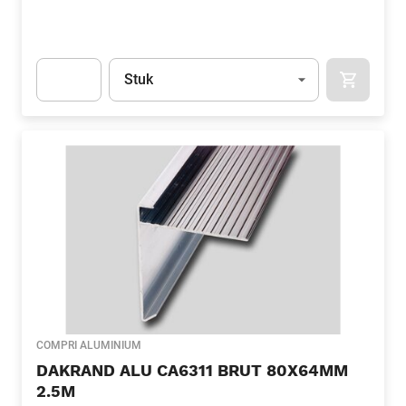
Eenheid
(Optioneel)
Stuk
APOK.CA
Apok.Product.Detail.AddToCart.Quantity
(Optioneel)
COMPRI ALUMINIUM
DAKRAND ALU CA6311 BRUT 80X64MM
2.5M