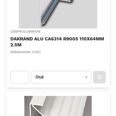
COMPRI ALUMINIUM
DAKRAND ALU CA6314 R9005 110X64MM
2.5M
Artikelnummer
12263
Eenheid
(Optioneel)
Stuk
APOK.CA
Apok.Product.Detail.AddToCart.Quantity
(Optioneel)