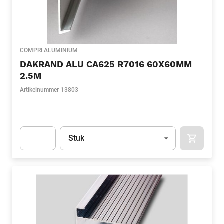
COMPRI ALUMINIUM
DAKRAND ALU CA625 R7016 60X60MM
2.5M
Artikelnummer
13803
Eenheid
(Optioneel)
Stuk
APOK.CA
Apok.Product.Detail.AddToCart.Quantity
(Optioneel)