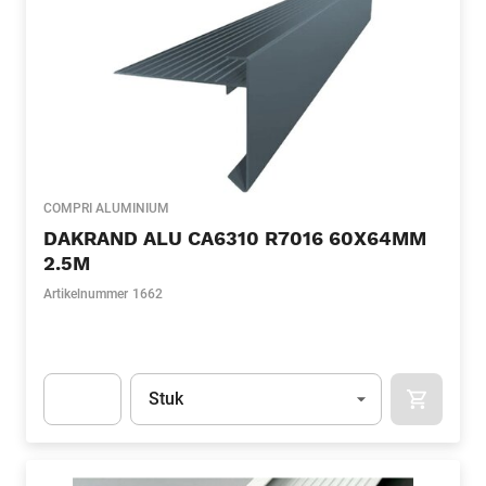
COMPRI ALUMINIUM
DAKRAND ALU CA6310 R7016 60X64MM
2.5M
Artikelnummer
1662
Eenheid
(Optioneel)
Stuk
APOK.CA
Apok.Product.Detail.AddToCart.Quantity
(Optioneel)