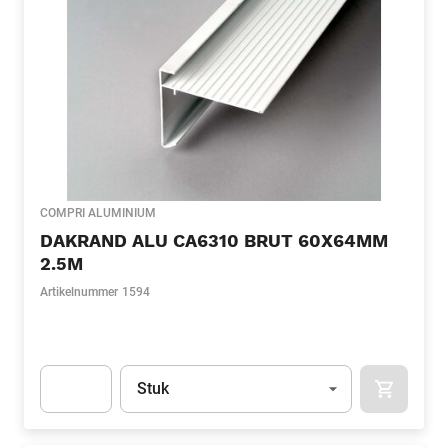
COMPRI ALUMINIUM
DAKRAND ALU CA6310 BRUT 60X64MM
2.5M
Artikelnummer
1594
Eenheid
(Optioneel)
Stuk
APOK.CA
Apok.Product.Detail.AddToCart.Quantity
(Optioneel)