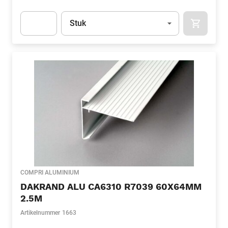
Eenheid
(Optioneel)
Stuk
APOK.CA
Apok.Product.Detail.AddToCart.Quantity
(Optioneel)
COMPRI ALUMINIUM
DAKRAND ALU CA6310 R7039 60X64MM
2.5M
Artikelnummer
1663