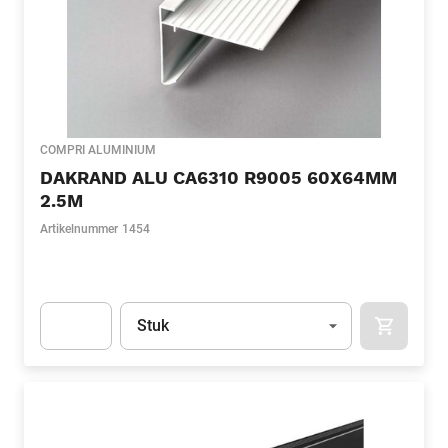
COMPRI ALUMINIUM
DAKRAND ALU CA6310 R9005 60X64MM
2.5M
Artikelnummer
1454
Eenheid
(Optioneel)
Stuk
APOK.CA
Apok.Product.Detail.AddToCart.Quantity
(Optioneel)