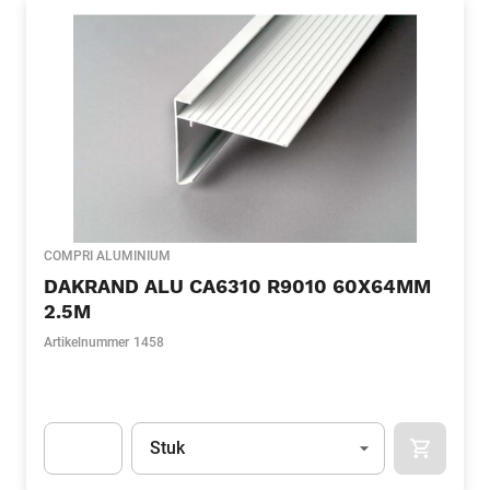
COMPRI ALUMINIUM
DAKRAND ALU CA6310 R9010 60X64MM
2.5M
Artikelnummer
1458
Eenheid
(Optioneel)
Stuk
APOK.CA
Apok.Product.Detail.AddToCart.Quantity
(Optioneel)