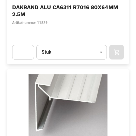
DAKRAND ALU CA6311 R7016 80X64MM
2.5M
Artikelnummer
11839
Eenheid
(Optioneel)
Stuk
APOK.CA
Apok.Product.Detail.AddToCart.Quantity
(Optioneel)