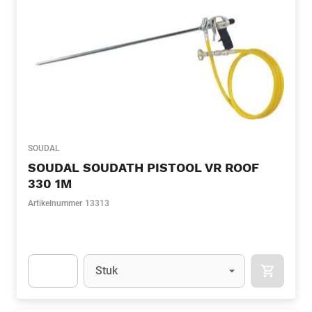
SOUDAL
SOUDAL SOUDATH PISTOOL VR ROOF
330 1M
Artikelnummer
13313
Eenheid
(Optioneel)
Stuk
APOK.CA
Apok.Product.Detail.AddToCart.Quantity
(Optioneel)