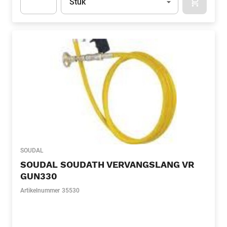
Stuk
APOK.CA
Apok.Product.Detail.AddToCart.Quantity
(Optioneel)
SOUDAL
SOUDAL SOUDATH VERVANGSLANG VR
GUN330
Artikelnummer
35530