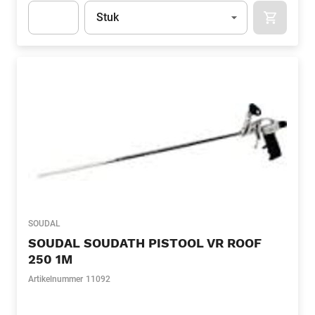
Eenheid
(Optioneel)
Stuk
APOK.CA
Apok.Product.Detail.AddToCart.Quantity
(Optioneel)
SOUDAL
SOUDAL SOUDATH PISTOOL VR ROOF
250 1M
Artikelnummer
11092