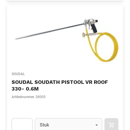
SOUDAL
SOUDAL SOUDATH PISTOOL VR ROOF
330- 0.6M
Artikelnummer
28005
Eenheid
(Optioneel)
Stuk
APOK.CA