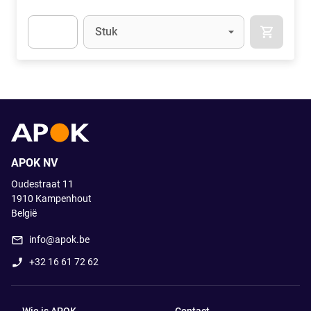
Eenheid
(Optioneel)
Stuk
APOK.CA
Apok.Product.Detail.AddToCart.Quantity
(Optioneel)
APOK NV
Oudestraat 11
1910
Kampenhout
België
info@apok.be
+32 16 61 72 62