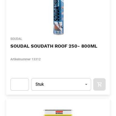
SOUDAL
SOUDAL SOUDATH ROOF 250- 800ML
Artikelnummer
13312
Eenheid
(Optioneel)
Stuk
APOK.CA
Apok.Product.Detail.AddToCart.Quantity
(Optioneel)