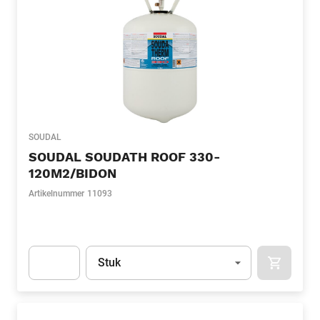
SOUDAL
SOUDAL SOUDATH ROOF 330-
120M2/BIDON
Artikelnummer
11093
Eenheid
(Optioneel)
Stuk
APOK.CA
Apok.Product.Detail.AddToCart.Quantity
(Optioneel)