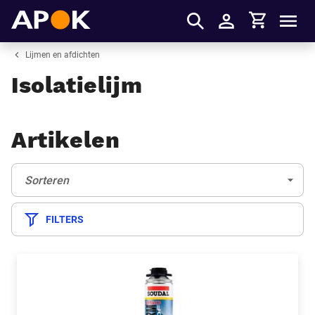
Winkelmandje
APOK
Men
Inloggen
Lijmen en afdichten
Isolatielijm
Artikelen
Sorteren:
(Optioneel)
Sorteren
FILTERS