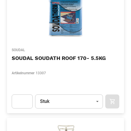
SOUDAL
SOUDAL SOUDATH ROOF 170- 5.5KG
Artikelnummer
13307
Eenheid
(Optioneel)
Stuk
APOK.CA
Apok.Product.Detail.AddToCart.Quantity
(Optioneel)