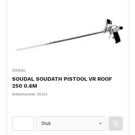
SOUDAL
SOUDAL SOUDATH PISTOOL VR ROOF
250 0.6M
Artikelnummer
30324
Eenheid
(Optioneel)
Stuk
APOK.CA
Apok.Product.Detail.AddToCart.Quantity
(Optioneel)