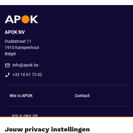
APOK NV
Oudestraat 11
1910
Kampenhout
België
info@apok.be
+32 16 61 72 62
Wie is APOK
Contact
VOLG ONS OP
Facebook
LinkedIn
Jouw privacy instellingen