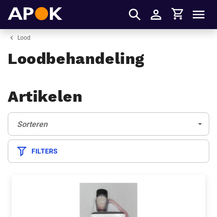
Winkelmandje
APOK
Men
Inloggen
Lood
Loodbehandeling
Artikelen
Sorteren:
(Optioneel)
Sorteren
FILTERS