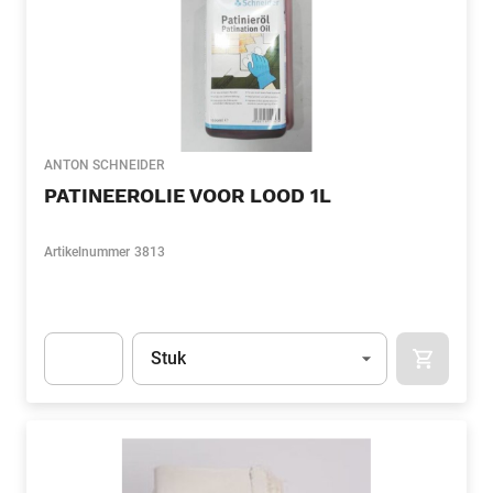
ANTON SCHNEIDER
PATINEEROLIE VOOR LOOD 1L
Artikelnummer
3813
Eenheid
(Optioneel)
Stuk
APOK.CA
Apok.Product.Detail.AddToCart.Quantity
(Optioneel)