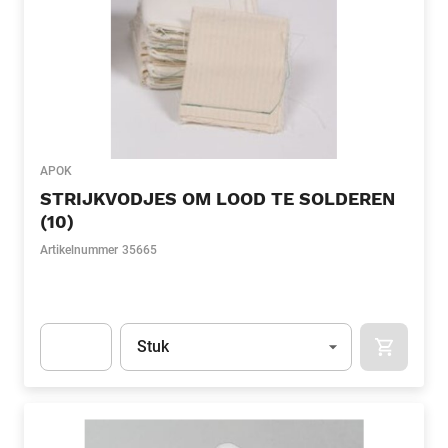
APOK
STRIJKVODJES OM LOOD TE SOLDEREN
(10)
Artikelnummer
35665
Eenheid
(Optioneel)
Stuk
APOK.CA
Apok.Product.Detail.AddToCart.Quantity
(Optioneel)