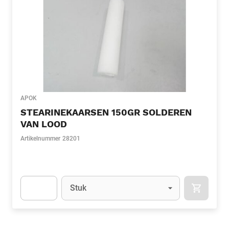
APOK
STEARINEKAARSEN 150GR SOLDEREN
VAN LOOD
Artikelnummer
28201
Eenheid
(Optioneel)
Stuk
APOK.CA
Apok.Product.Detail.AddToCart.Quantity
(Optioneel)