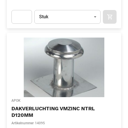
Eenheid
(Optioneel)
Stuk
APOK.CA
Apok.Product.Detail.AddToCart.Quantity
(Optioneel)
APOK
DAKVERLUCHTING VMZINC NTRL
D120MM
Artikelnummer
14095