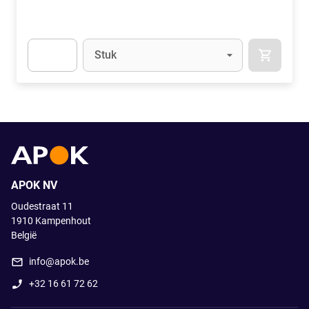
Eenheid
(Optioneel)
Stuk
APOK.CA
Apok.Product.Detail.AddToCart.Quantity
(Optioneel)
APOK NV
Oudestraat 11
1910
Kampenhout
België
info@apok.be
+32 16 61 72 62