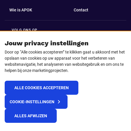
Wie is APOK
Contact
VOLG ONS OP
Facebook
LinkedIn
Jouw privacy instellingen
Door op “Alle cookies accepteren” te klikken gaat u akkoord met het
Instagram
TikTok
opslaan van cookies op uw apparaat voor het verbeteren van
websitenavigatie, het analyseren van websitegebruik en om ons te
helpen bij onze marketingprojecten.
Youtube
ALLE COOKIES ACCEPTEREN
© 2025 APOK
COOKIE-INSTELLINGEN
Levervoorwaarden
Cookies
Privacyverklaring
Algemene voorwaarden
Klokkenluidersmelding
ALLES AFWIJZEN
REACH verordening