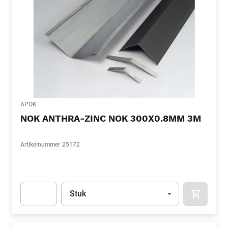
APOK
NOK ANTHRA-ZINC NOK 300X0.8MM 3M
Artikelnummer
25172
Eenheid
(Optioneel)
Stuk
APOK.CA
Apok.Product.Detail.AddToCart.Quantity
(Optioneel)