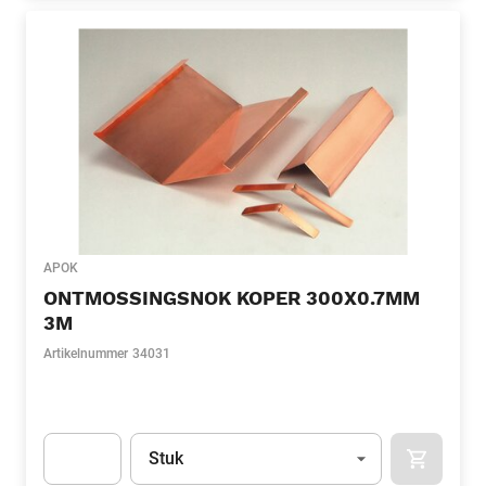
APOK
ONTMOSSINGSNOK KOPER 300X0.7MM
3M
Artikelnummer
34031
Eenheid
(Optioneel)
Stuk
APOK.CA