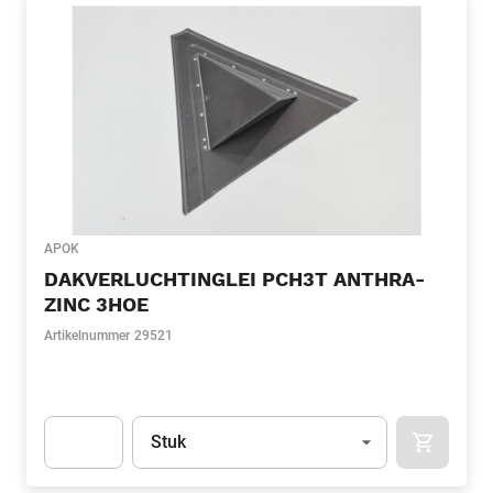
APOK
DAKVERLUCHTINGLEI PCH3T ANTHRA-
ZINC 3HOE
Artikelnummer
29521
Eenheid
(Optioneel)
Stuk
APOK.CA
Apok.Product.Detail.AddToCart.Quantity
(Optioneel)