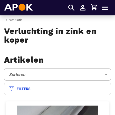
Winkelmandje
APOK
Men
Inloggen
Ventilatie
Verluchting in zink en
koper
Artikelen
Sorteren:
(Optioneel)
Sorteren
FILTERS