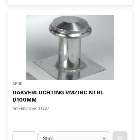
Apok.Product.Detail.AddToCart.Quantity
(Optioneel)
APOK
DAKVERLUCHTING VMZINC NTRL
D100MM
Artikelnummer
31297
Eenheid
(Optioneel)
Stuk