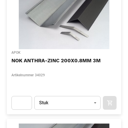
APOK
NOK ANTHRA-ZINC 200X0.8MM 3M
Artikelnummer
34029
Eenheid
(Optioneel)
Stuk
APOK.CA
Apok.Product.Detail.AddToCart.Quantity
(Optioneel)