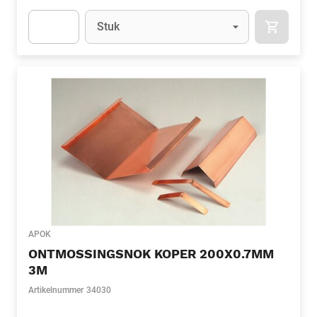
Eenheid
(Optioneel)
Stuk
APOK.CA
Apok.Product.Detail.AddToCart.Quantity
(Optioneel)
APOK
ONTMOSSINGSNOK KOPER 200X0.7MM
3M
Artikelnummer
34030