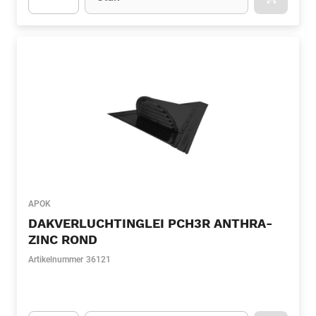
APOK.CA
Apok.Product.Detail.AddToCart.Quantity
(Optioneel)
APOK
DAKVERLUCHTINGLEI PCH3R ANTHRA-
ZINC ROND
Artikelnummer
36121