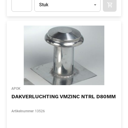
Eenheid
(Optioneel)
Stuk
APOK.CA
Apok.Product.Detail.AddToCart.Quantity
(Optioneel)
APOK
DAKVERLUCHTING VMZINC NTRL D80MM
Artikelnummer
13526