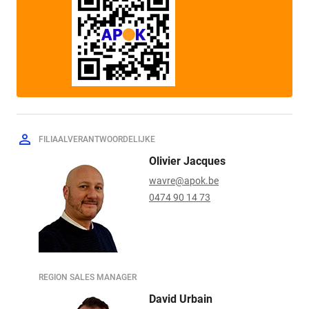
FILIAALVERANTWOORDELIJKE
Olivier Jacques
wavre@apok.be
0474 90 14 73
REGION SALES MANAGER
David Urbain