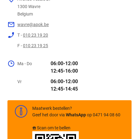
1300
Belgium
wavre@apok.be
T -
010 23 19 20
F -
010 23 19 25
06:00-12:00
Ma - Do
12:45-16:00
06:00-12:00
Vr
12:45-14:45
Maatwerk bestellen?
Geef het door via
WhatsApp
op 0471 94 08 60
☎️ Scan om te bellen