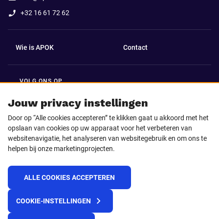
+32 16 61 72 62
Wie is APOK
Contact
VOLG ONS OP
Facebook
LinkedIn
Jouw privacy instellingen
Door op “Alle cookies accepteren” te klikken gaat u akkoord met het
Instagram
TikTok
opslaan van cookies op uw apparaat voor het verbeteren van
websitenavigatie, het analyseren van websitegebruik en om ons te
helpen bij onze marketingprojecten.
Youtube
ALLE COOKIES ACCEPTEREN
© 2025 APOK
COOKIE-INSTELLINGEN
Levervoorwaarden
Cookies
Privacyverklaring